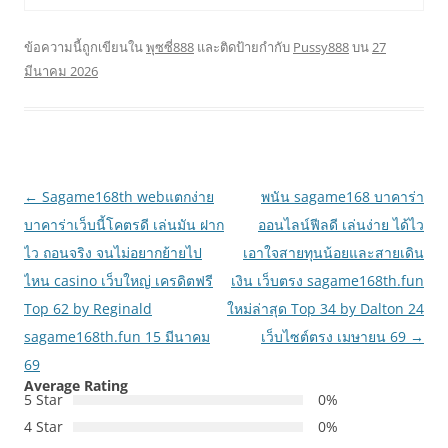
ข้อความนี้ถูกเขียนใน
พุซซี่888
และติดป้ายกำกับ
Pussy888
บน
27
มีนาคม 2026
เมนู
←
Sagame168th webแตกง่าย
พนัน sagame168 บาคาร่า
นำทาง
บาคาร่าเว็บนี้โคตรดี เล่นมัน ฝาก
ออนไลน์ฟีลดี เล่นง่าย ได้ไว
เรื่อง
ไว ถอนจริง จนไม่อยากย้ายไป
เอาใจสายทุนน้อยและสายเดิน
ไหน casino เว็บใหญ่ เครดิตฟรี
เงิน เว็บตรง sagame168th.fun
Top 62 by Reginald
ใหม่ล่าสุด Top 34 by Dalton 24
sagame168th.fun 15 มีนาคม
เว็บไซต์ตรง เมษายน 69
→
69
Average Rating
5 Star
0%
4 Star
0%