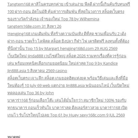
Tangtem168 คาสิโนครบทุกค่าย เข้าเล่นง่าย ฟีลดี ฝากนี้เกินคุ้มรับทุนฟรี
100 ฝาก-ถอน อัตโนมัติ คุ้มค่าการเดิมพัน ที่สุดในวงการ สล็อตเว็บตรง
ของรางวัลกำลังรอ เจ้าของใหม่ Top 78 by Wilhemina
tangtem168e.com 31 สิงหา 26
Hengjing168 เกมเดิมพัน ที่สร้างความบันเทิง ดีที่สุด ชวนเพื่อนรับ 2 เด้ง
ฝาก-ถอน รวดเร็ว ไลฟ์สด สล็อต ยิงปลา กีฬา ไพ่ เครดิตฟรี ลงทุนทั้งที่ต้อง
ที่นี่เท่านั้น Top 15 by Margart hengjing168d.com 29 AUG 2569
เว็บเปิดใหม่ jinda888 เวปไซต์ใหญ่ สล็อต 2026 รวมทุกเรื่องที่ควรรู้ก่อน
เล่น พร้อมเทคนิคเลือกเกมยอดนิยม ใหม่ล่าสุด Top 9 by Kandice
Jin888.asia 5 สิงหาคม 2569 casino
สล็อตเว็บตรง เจาะลึก สล็อต เกมยอดฮิตแห่งยุค พร้อมวิธีเล่นและสิ่งที่มือ
ใหม่ต้องรู้ 10 July 69 web แตกง่าย Jin888.asia พนันออนไลน์ เว็บเปิดใหม่
ทดลองเล่น Top 36 by John
บาคาร่า168 รู้ก่อนเลือกโต๊ะ เล่นได้มั่นใจกว่า สมาชิกใหม่ 100% รองรับ
ทุกธนาคาร ถอนเร็วทันใจ บาคาร่าสด ดีลเลอร์สาวสวย บาคาร่า168 เปิด
เกมไว รับโปรใหญ่ไปเลย Top 61 by Huey sexy168c.com 9 JUL 2569
หมวดหมู่