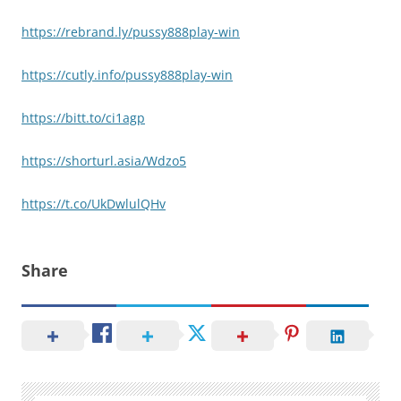
https://rebrand.ly/pussy888play-win
https://cutly.info/pussy888play-win
https://bitt.to/ci1agp
https://shorturl.asia/Wdzo5
https://t.co/UkDwlulQHv
Share