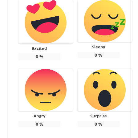
Sleepy
Excited
0
%
0
%
Angry
Surprise
0
%
0
%