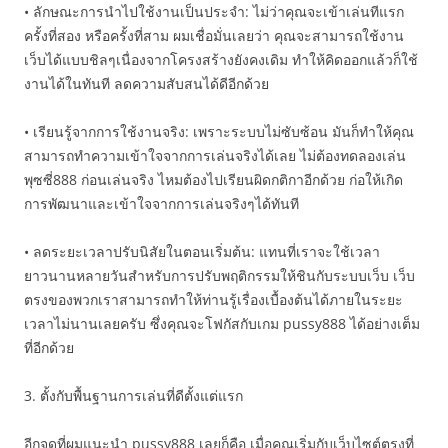
• ลักษณะการนำไปใช้งานเป็นประจำ: ไม่ว่าคุณจะเข้าเล่นทีแรก
ครั้งที่สอง หรือครั้งที่สาม ผมเชื่อมั่นเลยว่า คุณจะสามารถใช้งาน
เว็บได้แบบชิลๆเนื่องจากโครงสร้างยังคงเดิม ทำให้คิดออกแล้วก็ใช้
งานได้ในทันที ลดความสับสนได้ดีอีกด้วย
• เรียนรู้จากการใช้งานจริง: เพราะระบบไม่ซับซ้อน มันก็ทำให้คุณ
สามารถทำความเข้าใจจากการเล่นจริงได้เลย ไม่ต้องทดลองเล่น
พุซซี่888 ก่อนเล่นจริง ไหมต้องไปเรียนผิดกติกาอีกด้วย ก่อให้เกิด
การพัฒนาและเข้าใจจากการเล่นจริงๆได้ทันที
• ลดระยะเวลาปรับนิสัยในตอนเริ่มต้น: แทนที่เราจะใช้เวลา
ยาวนานหลายวันสำหรับการปรับพฤติกรรมให้ชินกับระบบเว็บ เว็บ
ตรงของพวกเราสามารถทำให้ท่านรู้เรื่องเบื้องต้นได้ภายในระยะ
เวลาไม่นานเลยครับ ซึ่งคุณจะโฟกัสกับเกม pussy888 ได้อย่างเต็ม
ที่อีกด้วย
3. ตั้งกับพื้นฐานการเล่นที่ดีตั้งแต่แรก
อีกจุดที่ผมแนะนำ pussy888 เลยก็คือ เมื่อคุณเริ่มกับเว็บไซต์ตรงที่