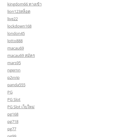
kingdom66 ทางเข้า
lion123สล็อต
live22
lockdown168
london45
lotto888
macau69
macau69 สมัคร
mars95
ngernn
p2vvip
panda555
PG
PG Slot
PG Slot เว็บใหม่
pg168
pg718
pg77
pg99