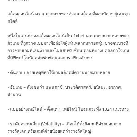
สล็อตออนไลน์ ความมากมายของตัวเกมสล็อต ที่ตอบปัญหาผู้เล่นทุก
สไตล์
หนึ่งในเสน่ห์ของสล็อตออนไลน์เป็น 1xbet ความมากมายหลายของ
ตัวเกม ที่ถูกวางแบบมาเพื่อล่อใจผู้เล่นหลากหลายกลุ่ม บางคนบางที
อาจชอบเกมที่เล่นง่ายและไม่สลับซับซ้อน ตอนที่บางบุคคลถูกใจเกม
ที่มีฟีพบร์โบนัสสลับซับซ้อนและกราฟิกอลังการ
• ต้นสายปลายเหตุที่ทำให้เกมสล็อตมีความมากมายหลาย
• ธีมเกม – ดังเช่นว่า แฟนตาซี, ประวัติศาสตร์, อนิเมะ, อวกาศ,
ตำนาน
• แบบอย่างเพย์ไลน์ – ตั้งแต่ 1 เพย์ไลน์ ไปจนกระทั่ง 1024 แนวทาง
• ระดับความเสี่ยง (Volatility) – เลือกได้ทั้งยังเกมที่จ่ายบ่อยมาก
รางวัลเล็ก หรือเกมที่จ่ายน้อยแต่ว่ารางวัลใหญ่