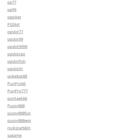
pg77
pg99
pgjoker
PGSlot
pgslot77
pgslot99
pgslot9999
pgslotceo
pgslotfish
pgslotth
pokebet88
PunPro66
PunPro777
puntaek66
Pussy888
pussy888fun
pussy888win
rockstar66m
sagame