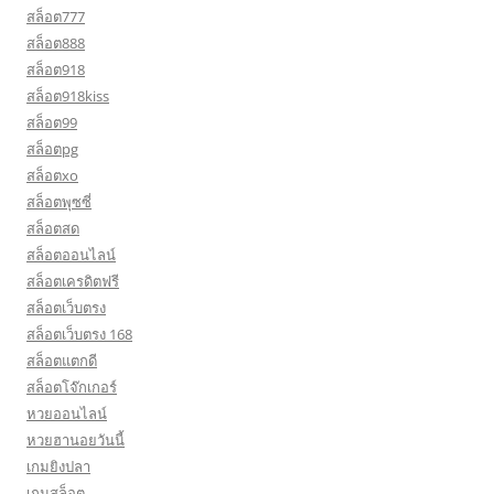
สล็อต777
สล็อต888
สล็อต918
สล็อต918kiss
สล็อต99
สล็อตpg
สล็อตxo
สล็อตพุซซี่
สล็อตสด
สล็อตออนไลน์
สล็อตเครดิตฟรี
สล็อตเว็บตรง
สล็อตเว็บตรง 168
สล็อตแตกดี
สล็อตโจ๊กเกอร์
หวยออนไลน์
หวยฮานอยวันนี้
เกมยิงปลา
เกมสล็อต