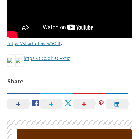
https://shorturl.asia/5Q4lg
https://t.co/dl1eCAxcIz
Share