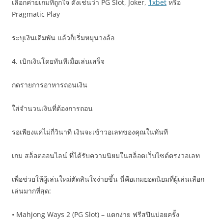
เลือกค่ายเกมที่ถูกใจ ดังเช่นว่า PG Slot, Joker,
1xbet
หรือ
Pragmatic Play
ระบุเงินเดิมพัน แล้วก็เริ่มหมุนวงล้อ
4. เบิกเงินโดยทันทีเมื่อเล่นเสร็จ
กดรายการอาหารถอนเงิน
ใส่จำนวนเงินที่ต้องการถอน
รอเพียงแค่ไม่กี่วินาที เงินจะเข้าวอเลทของคุณในทันที
เกม สล็อตออนไลน์ ที่ได้รับความนิยมในสล็อตเว็บไซต์ตรงวอเลท
เพื่อช่วยให้ผู้เล่นใหม่ตัดสินใจง่ายขึ้น นี่คือเกมยอดนิยมที่ผู้เล่นเลือก
เล่นมากที่สุด:
• Mahjong Ways 2 (PG Slot) – แตกง่าย ฟรีสปินบ่อยครั้ง