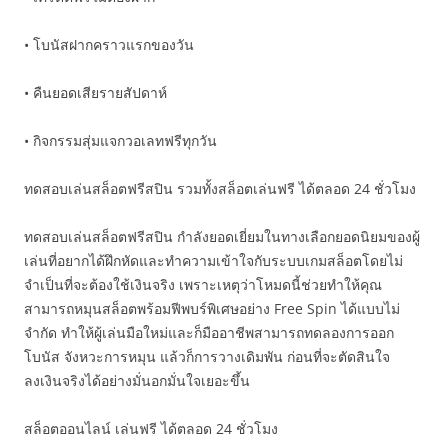
• โบนัสฝากคราวแรกของวัน
• คืนยอดเสียรายสัปดาห์
• กิจกรรมสุ่มแจกวอเลทฟรีทุกวัน
ทดสอบเล่นสล็อตฟรีสปิน รวมทั้งสล็อตเล่นฟรี ได้ตลอด 24 ชั่วโมง
ทดสอบเล่นสล็อตฟรีสปิน กำลังยอดเยี่ยมในทางเลือกยอดนิยมของผู้
เล่นที่อยากได้ฝึกหัดและทำความเข้าใจกับระบบเกมสล็อตโดยไม่
จำเป็นที่จะต้องใช้เงินจริง เพราะเหตุว่าโหมดนี้ช่วยทำให้คุณ
สามารถหมุนสล็อตพร้อมฟีพบร์พิเศษอย่าง Free Spin ได้แบบไม่
จำกัด ทำให้ผู้เล่นมือใหม่และก็มืออาชีพสามารถทดลองการออก
โบนัส จังหวะการหมุน แล้วก็การวางเดิมพัน ก่อนที่จะตัดสินใจ
ลงเงินจริงได้อย่างมั่นอกมั่นใจเยอะขึ้น
สล็อตออนไลน์ เล่นฟรี ได้ตลอด 24 ชั่วโมง