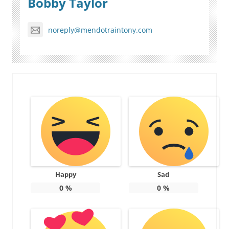
Bobby Taylor
noreply@mendotraintony.com
Happy
Sad
0
%
0
%