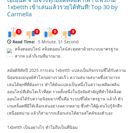
1xbetth เข้าเล่นแล้วรวยได้ทันที! Top 30 by
Carmella
0
0
0
0
Read Time:
5 Minute, 51 Second
สล็อตออนไลน์ สล็อตออนไลน์สะดุดตาด้วยระบบมาตรฐาน
สากล แล้วก็เกมที่มากมาย
สมัยดิจิทัลปี 2025 การเล่น 1xbetth แปลงเป็นกิจกรรมที่ได้รับความ
นิยมของมนุษย์ทั่วโลกอย่างรวดเร็ว ความสบายสบายซึ่งสามารถ
เล่นได้ทุกที่ที่ต้องการ ทำให้มันแปลงเป็นหนึ่งในความเพลิดเพลิน
ออนไลน์ที่เติบโตเร็วที่สุด รวมทั้งหนึ่งในปัจจัยสำคัญที่ทำให้สล็อต
ออนไลน์ได้รับความนิยมมากขึ้นคือ ระบบที่ได้มาตรฐาน แล้วก็ ตัว
เกมสล็อตที่มีให้เลือกเล่นอย่างหลากหลาย ซึ่งทำให้ผู้เล่นไม่รู้จักสึก
เหนื่อยหน่าย แล้วก็สามารถเลือกเล่นได้ตามสไตล์ของตัวเอง
1xbetth เป็นอย่างไร ทำไมถึงเป็นที่นิยม