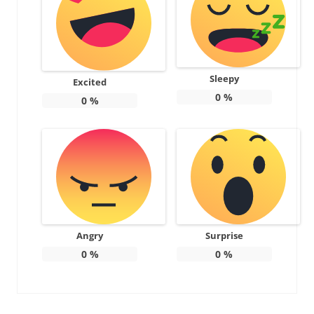
Sleepy
Excited
0
%
0
%
Angry
Surprise
0
%
0
%