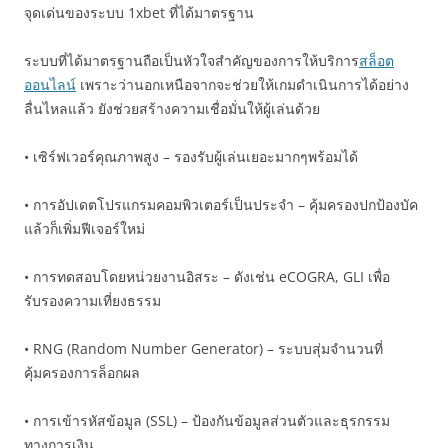
จุดเด่นของระบบ 1xbet ที่ได้มาตรฐาน
ระบบที่ได้มาตรฐานถือเป็นหัวใจสำคัญของการให้บริการ
สล็อต
ออนไลน์
เพราะว่านอกเหนือจากจะช่วยให้เกมดำเนินการได้อย่าง
ลื่นไหลแล้ว ยังช่วยสร้างความเชื่อมั่นให้ผู้เล่นด้วย
• เซิร์ฟเวอร์คุณภาพสูง – รองรับผู้เล่นเยอะมากๆพร้อมได้
• การอัปเดตโปรแกรมคอมพิวเตอร์เป็นประจำ – คุ้มครองปกป้องบัค
แล้วก็เพิ่มฟีเจอร์ใหม่
• การทดสอบโดยหน่วยงานอิสระ – ดังเช่น eCOGRA, GLI เพื่อ
รับรองความเที่ยงธรรม
• RNG (Random Number Generator) – ระบบสุ่มจำนวนที่
คุ้มครองการล็อกผล
• การเข้ารหัสข้อมูล (SSL) – ป้องกันข้อมูลส่วนตัวและธุรกรรม
ทางการเงิน