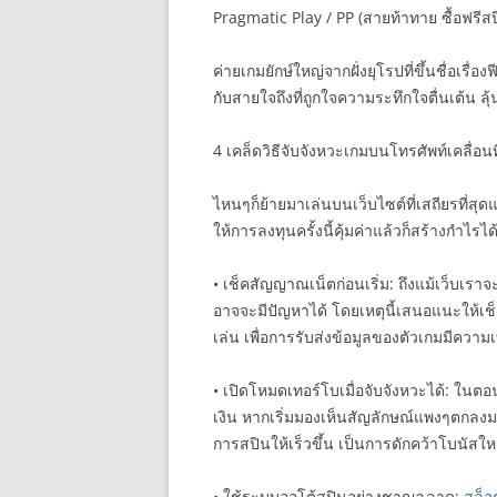
Pragmatic Play / PP (สายท้าทาย ซื้อฟรีสปิ
ค่ายเกมยักษ์ใหญ่จากฝั่งยุโรปที่ขึ้นชื่อเรื่
กับสายใจถึงที่ถูกใจความระทึกใจตื่นเต้น ลุ
4 เคล็ดวิธีจับจังหวะเกมบนโทรศัพท์เคลื่อนท
ไหนๆก็ย้ายมาเล่นบนเว็บไซต์ที่เสถียรที่สุดแล
ให้การลงทุนครั้งนี้คุ้มค่าแล้วก็สร้างกำไรไ
• เช็คสัญญาณเน็ตก่อนเริ่ม: ถึงแม้เว็บเราจ
อาจจะมีปัญหาได้ โดยเหตุนี้เสนอแนะให้เช็
เล่น เพื่อการรับส่งข้อมูลของตัวเกมมีความเ
• เปิดโหมดเทอร์โบเมื่อจับจังหวะได้: ใน
เงิน หากเริ่มมองเห็นสัญลักษณ์แพงๆตกลงมา
การสปินให้เร็วขึ้น เป็นการดักคว้าโบนัสใหญ
• ใช้ระบบออโต้สปินอย่างชาญฉลาด:
สล็อ