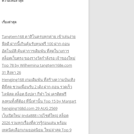
ความเห็นล่าสุด
เรื่องล่าสุด
Tangtem168 คาสิโนครบทุกค่าย เข้าเล่นง่าย
ฟีลดี ฝากนี้เกินคุ้มรับทุนฟรี 100 ฝาก-ถอน
อัตโนมัติ คุ้มค่าการเดิมพัน ที่สุดในวงการ
สล็อตเว็บตรง ของรางวัลกำลังรอ เจ้าของใหม่
Top 78 by Wilhemina tangtem168e.com
31 สิงหา 26
Hengjing168 เกมเดิมพัน ที่สร้างความบันเทิง
ดีที่สุด ชวนเพื่อนรับ 2 เด้ง ฝาก-ถอน รวดเร็ว
ไลฟ์สด สล็อต ยิงปลา กีฬา ไพ่ เครดิตฟรี
ลงทุนทั้งที่ต้อง ที่นี่เท่านั้น Top 15 by Margart
hengjing168d.com 29 AUG 2569
เว็บเปิดใหม่ jinda888 เวปไซต์ใหญ่ สล็อต
2026 รวมทุกเรื่องที่ควรรู้ก่อนเล่น พร้อม
เทคนิคเลือกเกมยอดนิยม ใหม่ล่าสุด Top 9