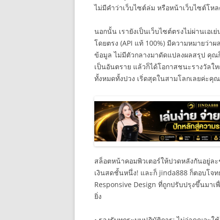
ไม่มีคำว่าเว็บไซต์ล่ม หรือหน้าเว็บไซต์โ
นอกนั้น เรายังเป็นเว็บไซต์ตรงไม่ผ่านเอเย
โดยตรง (API แท้ 100%) มีความหมายว่าผล
ข้อมูล ไม่มีตัวกลางมาดัดแปลงผลสรุป คุณก็
เป็นอันตราย แล้วก็ได้โอกาสชนะรางวัลใหญ่
ทั้งหมดทั้งปวง เริ่ดสุดในสามโลกเลยค่ะคุณ
สล็อตหน้าคอมพิวเตอร์ให้ปวดหลังกันอยู่ละ
เงินสดชั้นหนึ่ง! และก็ jinda888 ก็ตอบโ
Responsive Design ที่ถูกปรับปรุงขึ้นมาเ
ยิ่ง
• รองรับทุกระบบปฏิบัติการ: ไม่ว่าคุณจะใช