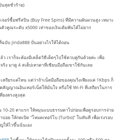
นสุดชั่วร้าย)
องฟีเจอร์ซื้อฟรีสปิน (Buy Free Spins) ที่มีความผันผวนสูง เหมาะ
้นตัวคูณระดับ x5000 เท่าของเงินเดิมพันได้ไม่ยาก
ี่ฉบับ jinda888 ปั่นอย่างไรให้ได้ถอน
้ว เราก็จะต้องมีเคล็ดวิธีเด็ดๆไปใช้ควบคู่กันด้วยค่ะ เพื่อ
ด้จริง มาดู 4 สเต็ปเทวดาที่เซียนมือถือเขาใช้กันเลย
ะเสถียรแค่ไหน แต่ว่าถ้าเน็ตมือถือของคุณวิ่งเพียงแค่ 1Kbps ก็
คสัญญาณอินเทอร์เน็ตให้มั่นใจ หรือใช้ Wi-Fi ที่เสถียรในการ
ที่ยงตรงสูงสุด
ตอน 10-20 ตาแรก ให้หมุนแบบธรรมดาไปก่อนเพื่อดูรอบการจ่าย
บ่อย ให้กดเปิด “โหมดเทอร์โบ (Turbo)” ในทันที เพื่อเร่งรอบ
่ให้ไวขึ้นนั่นเอง
ต888
ไม่ชี้แนะให้กดออโต้สปินยาวครั้งละ 100 หรือ 500 ตา