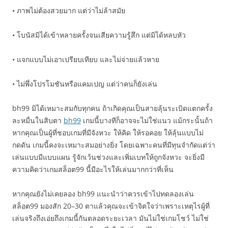
• ภาพไม่ต้องสวยมาก แต่ว่าไม่ล้าสมัย
• โบนัสมิได้เข้าหลายครั้งจนเสียความรู้สึก แต่มิได้หลบหัว
• แจกแบบไม่เอาเปรียบเทียบ และไม่จ่ายแล้วหาย
• ไม่พึ่งโปรโมชันหรือแคมเปญ แต่ว่าคนก็ยังเล่น
bh99 มิได้เหมาะสมกับทุกคน ถ้าเกิดคุณเป็นสายลุ้นระเบิดแตกครั้ง
ละหมื่นในสิบตา
bh99
เกมนี้บางทีก็อาจจะไม่ใช่แนว แม้กระนั้นถ้า
หากคุณเป็นผู้ที่ชอบเกมที่มีจังหวะ ให้คิด ให้รอคอย ให้ลุ้นแบบไม่
กดดัน เกมนี้คงจะเหมาะสมอย่างยิ่ง โดยเฉพาะคนที่มีทุนจำกัดแต่ว่า
เล่นแบบมีแบบแผน รู้จักเว้นช่วงและเพิ่มเบทให้ถูกจังหวะ จะยิ่งมี
ความคิดว่าเกมสล็อต99 นี้มีอะไรให้เล่นมากกว่าที่เห็น
หากคุณยังไม่เคยลอง bh99 แนะนำว่าควรเข้าไปทดลองเล่น
สล็อต99 มองสัก 20–30 ตาแล้วคุณจะเข้าจิตใจว่าเพราะเหตุไรผู้ที่
เล่นจริงถึงเอ่ยถึงเกมนี้กันตลอดระยะเวลา มันไม่ใช่เกมโชว์ ไม่ใช่