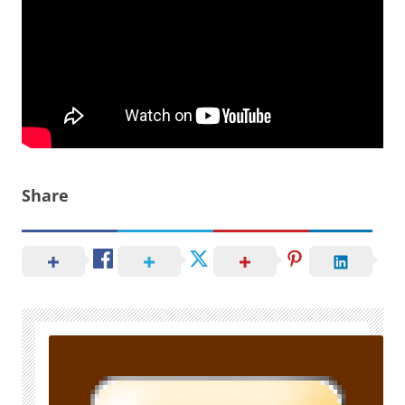
Share