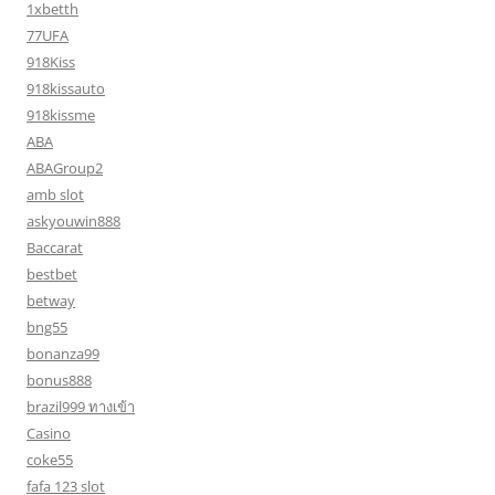
1xbetth
77UFA
918Kiss
918kissauto
918kissme
ABA
ABAGroup2
amb slot
askyouwin888
Baccarat
bestbet
betway
bng55
bonanza99
bonus888
brazil999 ทางเข้า
Casino
coke55
fafa 123 slot