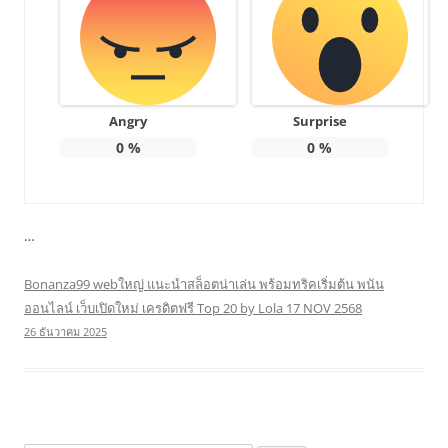
Angry
Surprise
0
%
0
%
…
Bonanza99 webใหญ่ แนะนำสล็อตน่าเล่น พร้อมทริคเริ่มต้น พนัน
ออนไลน์ เว็บเปิดใหม่ เครดิตฟรี Top 20 by Lola 17 NOV 2568
26 ธันวาคม 2025