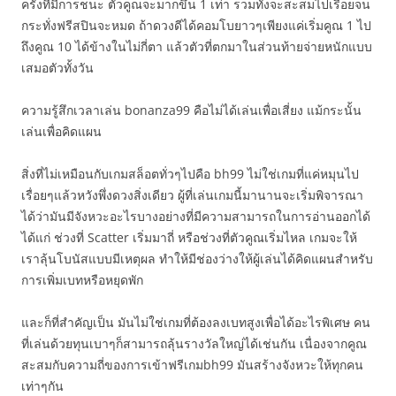
ครั้งที่มีการชนะ ตัวคูณจะมากขึ้น 1 เท่า รวมทั้งจะสะสมไปเรื่อยจน
กระทั่งฟรีสปินจะหมด ถ้าดวงดีได้คอมโบยาวๆเพียงแค่เริ่มคูณ 1 ไป
ถึงคูณ 10 ได้ข้างในไม่กี่ตา แล้วตัวที่ตกมาในส่วนท้ายจ่ายหนักแบบ
เสมอตัวทั้งวัน
ความรู้สึกเวลาเล่น bonanza99 คือไม่ได้เล่นเพื่อเสี่ยง แม้กระนั้น
เล่นเพื่อคิดแผน
สิ่งที่ไม่เหมือนกับเกมสล็อตทั่วๆไปคือ bh99 ไม่ใช่เกมที่แค่หมุนไป
เรื่อยๆแล้วหวังพึ่งดวงสิ่งเดียว ผู้ที่เล่นเกมนี้มานานจะเริ่มพิจารณา
ได้ว่ามันมีจังหวะอะไรบางอย่างที่มีความสามารถในการอ่านออกได้
ได้แก่ ช่วงที่ Scatter เริ่มมาถี่ หรือช่วงที่ตัวคูณเริ่มไหล เกมจะให้
เราลุ้นโบนัสแบบมีเหตุผล ทำให้มีช่องว่างให้ผู้เล่นได้คิดแผนสำหรับ
การเพิ่มเบทหรือหยุดพัก
และก็ที่สำคัญเป็น มันไม่ใช่เกมที่ต้องลงเบทสูงเพื่อได้อะไรพิเศษ คน
ที่เล่นด้วยทุนเบาๆก็สามารถลุ้นรางวัลใหญ่ได้เช่นกัน เนื่องจากคูณ
สะสมกับความถี่ของการเข้าฟรีเกมbh99 มันสร้างจังหวะให้ทุกคน
เท่าๆกัน