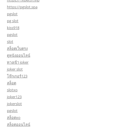
https://1xbetth.vip
https://pgslot.spa
pgslot
pg slot
kiss918
pgslot
slot
สล็อตเว็บตรง
ดูหนังออนไลน์
ทางเข้า joker
joker slot
โจ๊กเกอร์123
สล็อต
slotxo
joker123
jokerslot
pgslot
สล็อตxo
สล็อตออนไลน์