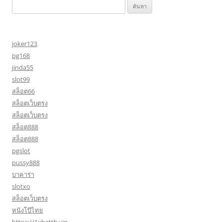
ค้นหา
สำหรับ:
joker123
pg168
jinda55
slot99
สล็อต66
สล็อตเว็บตรง
สล็อตเว็บตรง
สล็อต888
สล็อต888
pgslot
pussy888
บาคาร่า
slotxo
สล็อตเว็บตรง
หนังโป๊ไทย