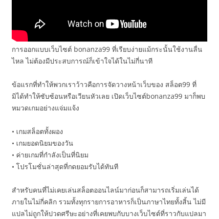
การออกแบบเว็บไซต์ bonanza99 ที่เรียบง่ายแม้กระนั้นใช้งานลื่น
ไหล ไม่ต้องมีประสบการณ์ก็เข้าใจได้ในไม่กี่นาที
ข้อแรกที่ทำให้พวกเราว้าวคือการจัดวางหน้าเว็บของ สล็อต99 ที่
มิได้ทำให้ซับซ้อนหรือเวียนหัวเลย เปิดเว็บไซต์bonanza99 มาก็พบ
หมวดเกมอย่างแจ่มแจ้ง
• เกมสล็อตทั้งผอง
• เกมยอดนิยมของวัน
• ค่ายเกมที่กำลังเป็นที่นิยม
• โปรโมชั่นล่าสุดที่กดยอมรับได้ทันที
สำหรับคนที่ไม่เคยเล่นสล็อตออนไลน์มาก่อนก็สามารถเริ่มเล่นได้
ภายในไม่กี่คลิก รวมทั้งทุกรายการอาหารก็เป็นภาษาไทยทั้งสิ้น ไม่มี
แปลไม่ถูกให้ปวดศรีษะอย่างที่เคยพบกับบางเว็บไซต์ที่ราวกับแปลมา