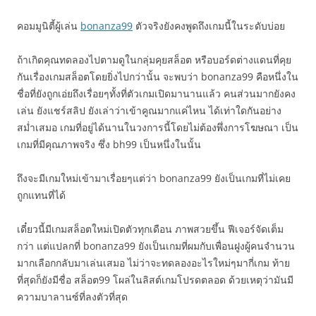
คอมมูนิตี้ผู้เล่น
bonanza99
ตัวจริงยังคงพูดถึงเกมนี้ในระดับบ่อย
ถ้าเกิดคุณทดลองไปตามดูในกลุ่มคุยสล็อต หรือบอร์ดต่างแดนที่คุย
กันเรื่องเกมสล็อตโดยยิ่งไปกว่านั้น จะพบว่า bonanza99 คือหนึ่งใน
ชื่อที่ยังถูกเอ่ยถึงเรื่อยๆทั้งที่ตัวเกมเปิดมานานแล้ว คนส่วนมากยังคง
เล่น ยังแชร์สลิป ยังเล่าว่าเข้าคูณมากแค่ไหน ได้เท่าใดกันอย่าง
สม่ำเสมอ เกมที่อยู่ได้นานในวงการนี้โดยไม่ต้องพึ่งการโฆษณา เป็น
เกมที่มีคุณภาพจริง ซึ่ง bh99 เป็นหนึ่งในนั้น
ถึงจะมีเกมใหม่เข้ามาเรื่อยๆแต่ว่า bonanza99 ยังเป็นเกมที่ไม่เคย
ถูกแทนที่ได้
เดี๋ยวนี้มีเกมสล็อตใหม่เปิดตัวทุกเดือน ภาพสวยขึ้น ฟีเจอร์จัดเต็ม
กว่า แต่แปลกที่ bonanza99 ยังเป็นเกมที่ผมกับเพื่อนฝูงผู้คนจำนวน
มากเลือกกลับมาเล่นเสมอ ไม่ว่าจะทดลองอะไรใหม่ๆมากี่เกม ท้าย
ที่สุดก็ยังมีชื่อ สล็อต99 โผล่ในลิสต์เกมโปรดตลอด ด้วยเหตุว่ามันมี
ความบาลานซ์ที่ลงตัวที่สุด