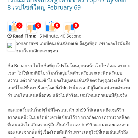
8 เวปไซต์ใหญ่ February 69
0
0
0
0
Read Time:
5 Minute, 40 Second
bonanza99 เกมที่คนเล่นสล็อตเอ่ยถึงสูงที่สุด เพราะอะไรมันถึง
ชนะใจคนอีกหลายๆคน
ชื่อ Bonanza ไม่ใช่ชื่อที่ถูกโปรโมโคนยู่บนหน้าเว็บไซต์ตลอดระยะ
เวลา ไม่ใช่เกมที่มีโปรโมทใหญ่มโหฬารหรือแจกเครดิตฟรีแบบ
หว่าน แต่ว่าถ้าคุณเข้าไปมองในฝูงคนเล่นสล็อตจริงๆคุณจะเห็นชื่อ
เกมนี้โผล่ขึ้นมาเรื่อยๆโดยยิ่งไปกว่านั้นเวลามีผู้ใดกันแน่ถามคำถาม
ว่า เกมไหนเล่นสล็อต99 แล้วไม่หัวร้อน เกมไหนแตกแบบมีลุ้นจริง
ตอนผมเริ่มเล่นใหม่ๆไม่มีใครแนะนำ bh99 ให้เลย จนถึงเจอรีวิว
จากคนหนึ่งในบอร์ดต่างชาติเขียนไว้ว่า หากต้องการทราบว่าสล็อต
ที่เล่นแล้วไม่เสียความรู้สึกเป็นยังไง ลอง bh99 มอง ผมเลยลองตาม
มอง และจากนั้นก็รู้เรื่องโดยทันทีว่าเพราะเหตุไรผู้ที่เคยเล่นแล้วถึง