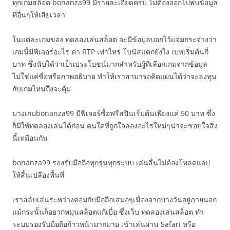
ทุกเกมสล็อต bonanza99 มีรายละเอียดครบ ไม่ต้องออกไปพบข้อมูล
ที่อื่นๆให้เสียเวลา
ในแต่ละเกมของ ทดลองเล่นสล็อต จะมีข้อมูลบอกไว้แจ่มกระจ่างว่า
เกมนี้มีฟีเจอร์อะไร ค่า RTP เท่าไหร่ โบนัสแตกยังไง เบทเริ่มต้นกี่
บาท ซึ่งนับได้ว่าเป็นประโยชน์มากสำหรับผู้ที่เลือกเกมจากข้อมูล
ไม่ใช่แค่ชื่อหรือภาพอธิบาย ทำให้เราสามารถคิดแผนได้ว่าจะลงทุน
กับเกมไหนถึงจะคุ้ม
บางเกมbonanza99 มีฟีเจอร์ซื้อฟรีสปินเริ่มต้นเพียงแค่ 50 บาท ซึ่ง
ก็มีให้ทดลองเล่นได้ก่อน คนใดที่ถูกใจลองอะไรใหม่ๆน่าจะชอบใจสิ่ง
นี้เหมือนกัน
bonanza99 รองรับมือถือทุกรุ่นทุกระบบ เล่นลื่นไม่ต้องโหลดแอป
ให้สิ้นเปลืองพื้นที่
เราสลับเล่นระหว่างคอมกับมือถือเสมอๆเนื่องจากบางวันอยู่ภายนอก
แม้กระนั้นก็อยากหมุนสล็อตแก้เบื่อ ซึ่งเว็บ ทดลองเล่นสล็อต ทำ
ระบบรองรับมือถือก้าวหน้ามากมาย เข้าเล่นผ่าน Safari หรือ