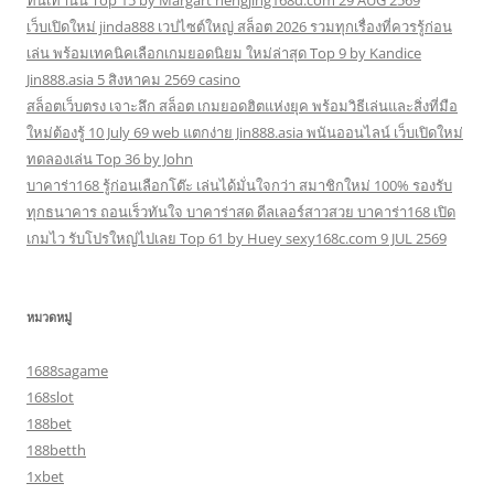
ที่นี่เท่านั้น Top 15 by Margart hengjing168d.com 29 AUG 2569
เว็บเปิดใหม่ jinda888 เวปไซต์ใหญ่ สล็อต 2026 รวมทุกเรื่องที่ควรรู้ก่อน
เล่น พร้อมเทคนิคเลือกเกมยอดนิยม ใหม่ล่าสุด Top 9 by Kandice
Jin888.asia 5 สิงหาคม 2569 casino
สล็อตเว็บตรง เจาะลึก สล็อต เกมยอดฮิตแห่งยุค พร้อมวิธีเล่นและสิ่งที่มือ
ใหม่ต้องรู้ 10 July 69 web แตกง่าย Jin888.asia พนันออนไลน์ เว็บเปิดใหม่
ทดลองเล่น Top 36 by John
บาคาร่า168 รู้ก่อนเลือกโต๊ะ เล่นได้มั่นใจกว่า สมาชิกใหม่ 100% รองรับ
ทุกธนาคาร ถอนเร็วทันใจ บาคาร่าสด ดีลเลอร์สาวสวย บาคาร่า168 เปิด
เกมไว รับโปรใหญ่ไปเลย Top 61 by Huey sexy168c.com 9 JUL 2569
หมวดหมู่
1688sagame
168slot
188bet
188betth
1xbet