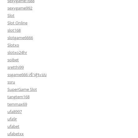
sexygame1688
sexygame992
Slot
Slot Online
slot168
slotgame6666
Slotxo
slotxo24hr
soibet
sretthi99
ssgame666 เข้าสู่ระบบ
ssru
SuperGame Slot
tangtem168
temmax69
ufa8997
ufa9r
ufabet
ufabetxx