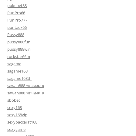
pokebet88
PunPro66
PunPro777
puntaek66
Pussy888
pussy888fun
pussy888win
rockstar66m
sagame
sagame168
sagame168th
sawan888 ทดลองเล่น
sawan888 ทดลองเล่น
sbobet
sexy168
sexy168vip
sexybaccarat168
sexygame