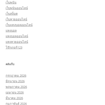
เว็บพนัน
เว็บพนันออนไลน์
เว็บสล็อต
เว็บหวยออนไลน์
เว็บแทงบอลออนไลน์
แทงบอล
แทงบอลออนไลน์
แทงหวยออนไลน์
โจ๊กเกอร์123
คลังเก็บ
กรกฎาคม 2026
มิถุนายน 2026
พฤษภาคม 2026
เมษายน 2026
มีนาคม 2026
กุมภาพันธ์ 2026