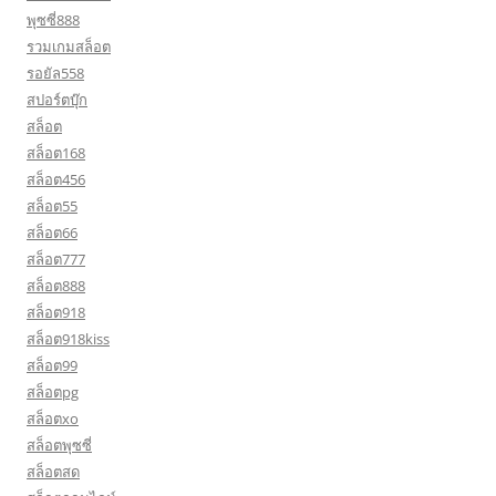
พุซซี่888
รวมเกมสล็อต
รอยัล558
สปอร์ตบุ๊ก
สล็อต
สล็อต168
สล็อต456
สล็อต55
สล็อต66
สล็อต777
สล็อต888
สล็อต918
สล็อต918kiss
สล็อต99
สล็อตpg
สล็อตxo
สล็อตพุซซี่
สล็อตสด