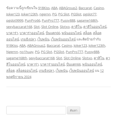
ข้อความนี้ถูกเขียนใน
918Kiss
,
ABA
,
ABAGroup2
,
Baccarat
,
Casino
,
Joker123
,
Joker123th
,
ngernn
,
PG
,
PG Slot
,
PGSlot
,
pgslot77
,
pgslot9999
,
PunPro66
,
PunPro777
,
Pussy888
,
sagame168th
,
sexybaccarat168
,
Slot
,
Slot Online
,
Slotxo
,
คาสิโน
,
คาสิโนออนไลน์
,
บาคาร่า
,
บาคาร่าออนไลน์
,
ปั่นแตก66
,
พนันออนไลน์
,
สล็อต
,
สล็อต
ออนไลน์
,
เกมยิงปลา
,
เว็บพนัน
,
เว็บพนันออนไลน์
และติดป้ายกำกับ
918Kiss
,
ABA
,
ABAGroup2
,
Baccarat
,
Casino
,
Joker123
,
Joker123th
,
Ngernn
,
no1huay
,
PG
,
PG Slot
,
PGSlot
,
PunPro777
,
Pussy888
,
sagame168th
,
sexybaccarat168
,
Slot
,
Slot Online
,
Slotxo
,
คาสิโน
,
คา
สิโนออนไลน์
,
บาคาร่า
,
บาคาร่าออนไลน์
,
ปั่นแตก66
,
พนันออนไลน์
,
สล็อต
,
สล็อตออนไลน์
,
เกมยิงปลา
,
เว็บพนัน
,
เว็บพนันออนไลน์
บน
12
พฤศจิกายน 2024
ค้นหา
สำหรับ: