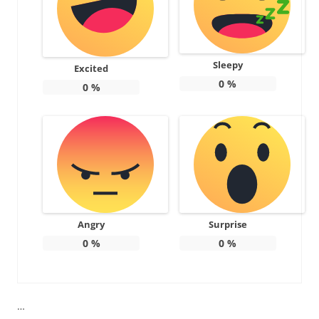
Sleepy
Excited
0
%
0
%
Angry
Surprise
0
%
0
%
…