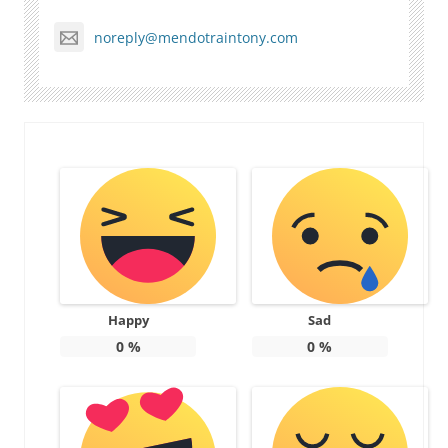
noreply@mendotraintony.com
Happy
Sad
0
%
0
%