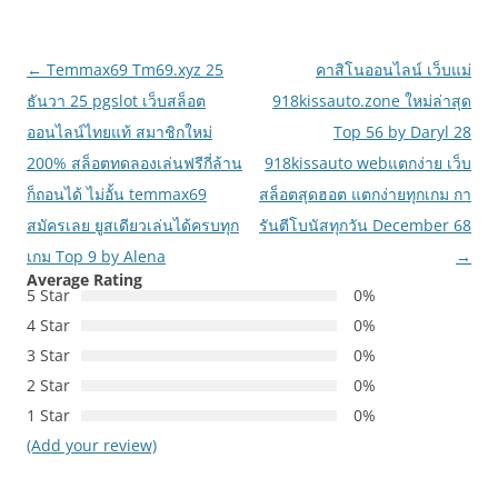
เมนู
←
Temmax69 Tm69.xyz 25
คาสิโนออนไลน์ เว็บแม่
นำทาง
ธันวา 25 pgslot เว็บสล็อต
918kissauto.zone ใหม่ล่าสุด
เรื่อง
ออนไลน์ไทยแท้ สมาชิกใหม่
Top 56 by Daryl 28
200% สล็อตทดลองเล่นฟรีกี่ล้าน
918kissauto webแตกง่าย เว็บ
ก็ถอนได้ ไม่อั้น temmax69
สล็อตสุดฮอต แตกง่ายทุกเกม กา
สมัครเลย ยูสเดียวเล่นได้ครบทุก
รันตีโบนัสทุกวัน December 68
เกม Top 9 by Alena
→
Average Rating
5 Star
0%
4 Star
0%
3 Star
0%
2 Star
0%
1 Star
0%
(Add your review)