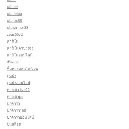
ufabet
ufabetxx
ufafox88
ufawinner88
zeus66v2
คาสิโน
คาสิโนครบวงจร
คาสิโนออนไลน์
จ๊วด 69
ซื้อหวยออนไลน์ 24
ดูหนัง
ดูหนังออนไลน์
ทางเข้า live22
ทางเข้าpg
บาคาร่า
บาคาร่า168
บาคาร่าออนไลน์
ปั่นสล็อต