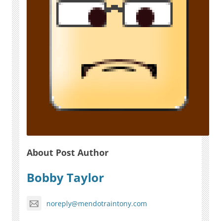
About Post Author
Bobby Taylor
noreply@mendotraintony.com