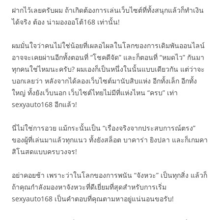
ฝากไว้เลยครับผม ถ้าเกิดต้องการเล่นเว็บไซต์ที่ทั้งสนุกแล้วก็ทำเงิน
ได้จริง ต้อง น่ามองออโต้168 เท่านั้น!
ผมมั่นใจว่าคนไม่ใช่น้อยที่เผลอไผลในโลกของการเดิมพันออนไลน์
อาจจะเคยผ่านอีกทั้งตอนที่ “โชคดีจัด” และก็ตอนที่ “หมดไว” กันมา
ทุกคนใช่ไหมนะครับ? ผมเองก็เป็นหนึ่งในนั้นแบบเดียวกัน แต่ว่าจะ
บอกเลยว่า หลังจากได้ลองเว็บไซต์มานับสิบแห่ง อีกทั้งเล็ก อีกทั้ง
ใหญ่ ทั้งยังเว็บนอก เว็บไซต์ไทยไม่มีที่แห่งไหน “ครบ” เท่า
sexyauto168 อีกแล้ว!
นี่ไม่ใช่การอวย แม้กระนั้นเป็น “เรื่องจริงจากประสบการณ์ตรง”
ของผู้ที่เล่นมาแล้วทุกแนว ทั้งยังสล็อต บาคาร่า ยิงปลา และก็เกมคา
สิโนสดแบบครบวงจร!
อย่าคอยช้า เพราะว่าในโลกของการพนัน “จังหวะ” เป็นทุกสิ่ง แล้วก็
ถ้าคุณกำลังมองหาจังหวะที่ดีเยี่ยมที่สุดสำหรับการเริ่ม
sexyauto168 เป็นคำตอบที่คุณตามหาอยู่แน่นอนขอรับ!