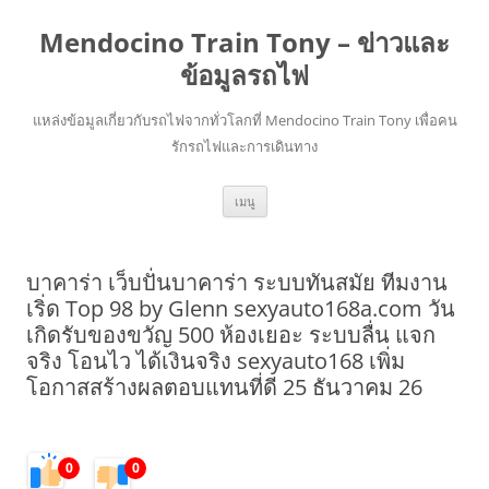
Mendocino Train Tony – ข่าวและ
ข้อมูลรถไฟ
แหล่งข้อมูลเกี่ยวกับรถไฟจากทั่วโลกที่ Mendocino Train Tony เพื่อคน
รักรถไฟและการเดินทาง
ข้าม
เมนู
ไป
ยัง
เนื้อหา
บาคาร่า เว็บปั่นบาคาร่า ระบบทันสมัย ทีมงาน
เริ่ด Top 98 by Glenn sexyauto168a.com วัน
เกิดรับของขวัญ 500 ห้องเยอะ ระบบลื่น แจก
จริง โอนไว ได้เงินจริง sexyauto168 เพิ่ม
โอกาสสร้างผลตอบแทนที่ดี 25 ธันวาคม 26
0
0