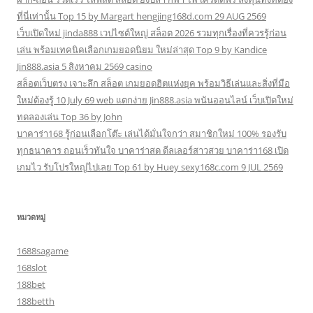
ที่นี่เท่านั้น Top 15 by Margart hengjing168d.com 29 AUG 2569
เว็บเปิดใหม่ jinda888 เวปไซต์ใหญ่ สล็อต 2026 รวมทุกเรื่องที่ควรรู้ก่อน
เล่น พร้อมเทคนิคเลือกเกมยอดนิยม ใหม่ล่าสุด Top 9 by Kandice
Jin888.asia 5 สิงหาคม 2569 casino
สล็อตเว็บตรง เจาะลึก สล็อต เกมยอดฮิตแห่งยุค พร้อมวิธีเล่นและสิ่งที่มือ
ใหม่ต้องรู้ 10 July 69 web แตกง่าย Jin888.asia พนันออนไลน์ เว็บเปิดใหม่
ทดลองเล่น Top 36 by John
บาคาร่า168 รู้ก่อนเลือกโต๊ะ เล่นได้มั่นใจกว่า สมาชิกใหม่ 100% รองรับ
ทุกธนาคาร ถอนเร็วทันใจ บาคาร่าสด ดีลเลอร์สาวสวย บาคาร่า168 เปิด
เกมไว รับโปรใหญ่ไปเลย Top 61 by Huey sexy168c.com 9 JUL 2569
หมวดหมู่
1688sagame
168slot
188bet
188betth