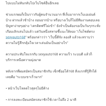
ไปแบบไม่หันกลับไปเว็บไซต์อื่นอีกเลย
ช่วงแรกผมก็เป็นราวกับผู้คนจำนวนมาก ที่เจ็บมาจากเว็บเอเย่นต์
บ้าง ฝากแล้วช้าบ้าง ถอนยากบ้าง หรือบางเว็บก็ไม่มีทีมงานตอบเลย
ปัญหาง่ายๆอย่าง “เครดิตฟรีไม่เข้า” ยังจำเป็นต้องรอเป็นวันๆกระทั่ง
เกือบเลิกเล่นไปแล้ว แต่วันหนึ่งสหายชี้แนะให้ลอง “เว็บไซต์ตรง
sexyauto168
” พร้อมกล่าวว่า “เว็บนี้ดีจัง ลองสิ แล้วจะทราบว่า
ความไม่รู้สึกกลุ้มใจเวลาเล่นมันเป็นอย่างไร”
ความประทับใจแรกกับ sexyauto168 ความเร็ว ระบบดี แล้วก็
บริการเหนือความมุ่งมาด
หลังจากที่ผมสมัครเป็นสมาชิกกับ เซ็กซี่ออโต้168 สิ่งแรกที่รู้สึกได้
เลยคือ “ระบบเขาเร็วมาก”
• หน้าเว็บโหลดไวสุดๆไม่มีค้าง
• การลงทะเบียนสมัครสมาชิกใช้เวลาไม่ถึง 2 นาที