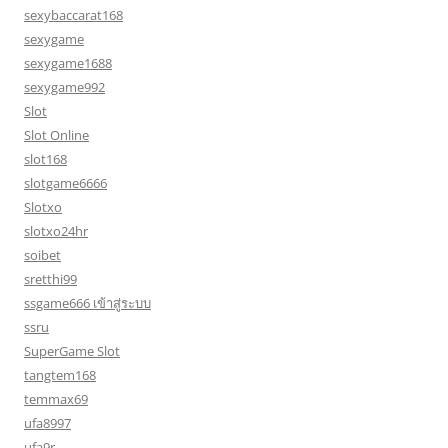
sexybaccarat168
sexygame
sexygame1688
sexygame992
Slot
Slot Online
slot168
slotgame6666
Slotxo
slotxo24hr
soibet
sretthi99
ssgame666 เข้าสู่ระบบ
ssru
SuperGame Slot
tangtem168
temmax69
ufa8997
ufa9r