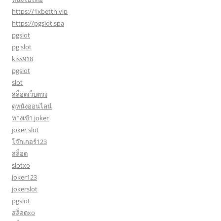
https://1xbetth.vip
https://pgslot.spa
pgslot
pg slot
kiss918
pgslot
slot
สล็อตเว็บตรง
ดูหนังออนไลน์
ทางเข้า joker
joker slot
โจ๊กเกอร์123
สล็อต
slotxo
joker123
jokerslot
pgslot
สล็อตxo