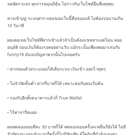
ลดอัตราแจก ทุกการหมุนมีลุ้น ไม่ราวกับเว็บไซต์อื่นที่เคยพบ
ทางเข้าpg ระบบฝาก-ถอนของเว็บนี้คือของแท้ ไม่ต้องรอนานเกิน
10 วินาที
ผมเคยเจอเว็บไซต์ที่ฝากเข้าแล้วจำเป็นต้องแชทหาแอดไม่น คอย
อนุมัติ ถอนเงินก็ต้องรอคอยผ่านวัน แม้กระนั้นเพียงพอมาเล่นกับ
funny18 มันจบปัญหาพวกนั้นไปเลยครับ
• ฝากถอนด้วยระบบออโต้เต็มระบบ เงินเข้า-ออกไวสุดๆ
• ไม่จำกัดขั้นต่ำ ฝากกี่บาทก็ได้ เหมาะสมกับคนเริ่มต้น
• รองรับอีกทั้งธนาคารแล้วก็ True Wallet
• ไร้ค่าจารีตแฝง
ผมทดลองถอนทีละ 50 บาทก็ได้ ทดลองถอนครั้งละหมื่นก็ยังได้ ไม่มี
จำกัดรอบ ถอนจำนวนกี่ครั้งก็ไม่มีหักเพิ่ม ผู้ใดกันที่กำลังมองหา