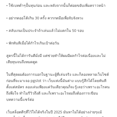
• ใช้เบทต่ำๆปั้นทุนก่อน และหลังจากนั้นก็ค่อยขยับเพิ่มคราวหน้า
• อย่ากดออโต้เกิน 30 ครั้ง ควรกดมือเพื่อจับจังหวะ
• สลับเกมเป็นประจำถ้าเล่นแล้วไม่แตกใน 50 รอบ
• พักทันทีเมื่อได้กำไรเกินเป้าต่อวัน
สูตรนี้ไม่ได้การันตีมั่งมี แต่ช่วยทำให้ผมมีผลกำไรต่อเนื่องและไม่
เสียทุนจนถึงหมดตูด
ในที่สุดผมต้องการบอกในฐานะผู้ที่เล่นจริง และก็ลองหลายเว็บไซต์
ก่อนที่จะมาเจอ pgslot ว่า เว็บแห่งนี้มันต่าง แบบรู้สึกได้โดยทันที
ตั้งแต่สมัคร ลองเล่นเพียงแค่วันเดียวคุณก็จะรู้เลยว่าเพราะอะไรคน
ถึงพึงใจ ทำไมรีวิวถึงดี และก็เพราะอะไรผมถึงต้องการเขียน
บทความนี้แชร์ต่อ
เว็บสล็อตดีๆที่ไว้ใจได้จริงในปี 2025 มันหาไม่ได้อย่างง่ายๆแม้