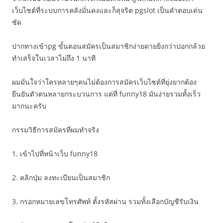
เว็บไซต์ที่ระบบการคลังมั่นคงและก็สุจริต pgslot เป็นคำตอบเด่น
ชัด
ปากทางเข้าpg ขั้นตอนสมัครเป็นสมาชิกง่ายดายยิ่งกว่าปอกกล้วย
ทำเสร็จในเวลาไม่ถึง 1 นาที
ผมมั่นใจว่าใครหลายๆคนไม่ต้องการสมัครเว็บไซต์ที่ยุ่งยากต้อง
ยืนยันตัวตนหลายกระบวนการ แต่ที่ funny18 มันง่ายรวมทั้งเร็ว
มากนะครับ
กรรมวิธีการสมัครที่ผมทำจริง
1. เข้าไปที่หน้าเว็บ funny18
2. คลิกปุ่ม ลงทะเบียนเป็นสมาชิก
3. กรอกหมายเลขโทรศัพท์ ตั้งรหัสผ่าน รวมทั้งเลือกบัญชีรับเงิน