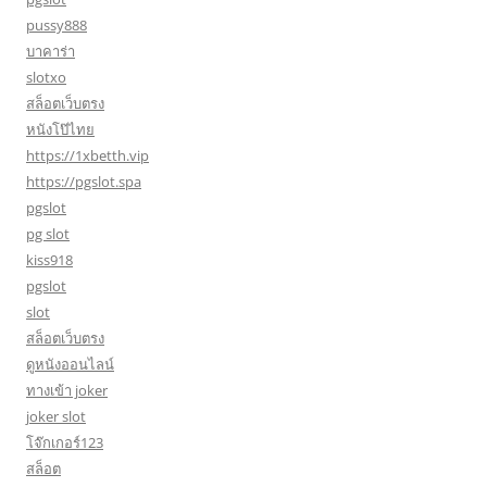
pussy888
บาคาร่า
slotxo
สล็อตเว็บตรง
หนังโป๊ไทย
https://1xbetth.vip
https://pgslot.spa
pgslot
pg slot
kiss918
pgslot
slot
สล็อตเว็บตรง
ดูหนังออนไลน์
ทางเข้า joker
joker slot
โจ๊กเกอร์123
สล็อต