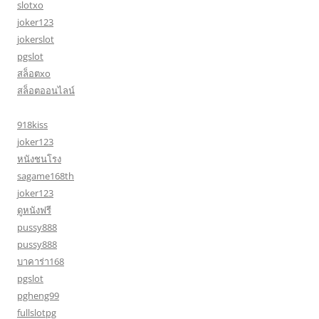
slotxo
joker123
jokerslot
pgslot
สล็อตxo
สล็อตออนไลน์
918kiss
joker123
หนังชนโรง
sagame168th
joker123
ดูหนังฟรี
pussy888
pussy888
บาคาร่า168
pgslot
pgheng99
fullslotpg