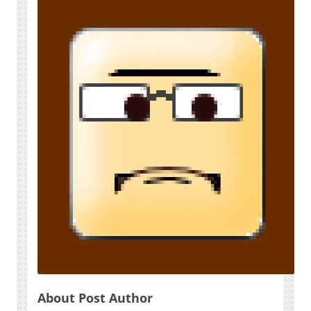
About Post Author