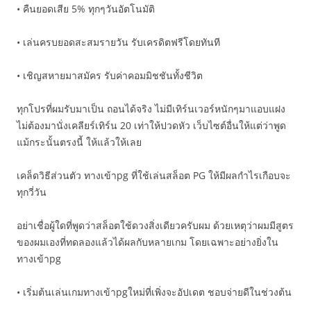
• คืนยอดเสีย 5% ทุกๆวันอัตโนมัติ
• เล่นครบยอดสะสมรายวัน รับเครดิตฟรีโดยทันที
• เชิญสหายมาสมัคร รับค่าคอมมิชชันทั้งชีวิต
ทุกโปรที่ผมรับมาเป็น ถอนได้จริง ไม่มีเทิร์นเวอร์หนักๆมาแอบแฝง
ไม่ต้องมานั่งเคลียร์เทิร์น 20 เท่าให้ปวดหัว เว็บไซต์อื่นให้แต่ว่าพูด
แม้กระนั้นตรงนี้ ให้แล้วให้เลย
เคล็ดวิธีส่วนตัว ทางเข้าpg ที่ใช้เล่นสล็อต PG ให้มีผลกำไรเกือบจะ
ทุกวี่วัน
อย่าเชื่อผู้ใดที่พูดว่าสล็อตใช้ดวงสิ่งเดียวครับผม ด้วยเหตุว่าผมมีสูตร
ของผมเองที่ทดลองแล้วได้ผลกับหลายเกม โดยเฉพาะอย่างยิ่งใน
ทางเข้าpg
• เริ่มต้นเล่นเกมทางเข้าpgใหม่ที่เพิ่งจะอัปเดต ชอบจ่ายดีในช่วงต้น