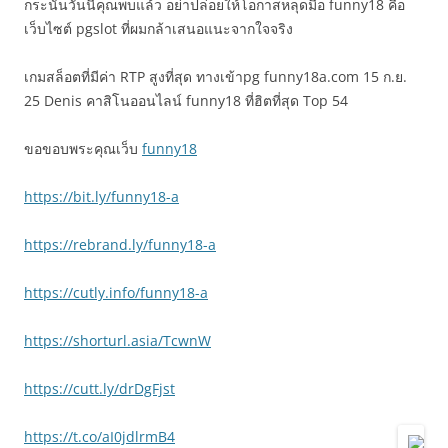
กระนั้นวันนี้คุณพบแล้ว อย่าปล่อยให้โอกาสหลุดมือ funny18 คือ
เว็บไซต์ pgslot ที่ผมกล้าเสนอแนะจากใจจริง
เกมสล็อตที่มีค่า RTP สูงที่สุด ทางเข้าpg funny18a.com 15 ก.ย.
25 Denis คาสิโนออนไลน์ funny18 ที่ฮิตที่สุด Top 54
ขอขอบพระคุณเว็บ
funny18
https://bit.ly/funny18-a
https://rebrand.ly/funny18-a
https://cutly.info/funny18-a
https://shorturl.asia/TcwnW
https://cutt.ly/drDgFjst
https://t.co/aI0jdlrmB4