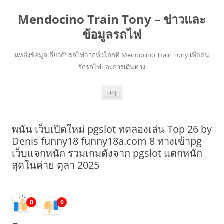
Mendocino Train Tony – ข่าวและ
ข้อมูลรถไฟ
แหล่งข้อมูลเกี่ยวกับรถไฟจากทั่วโลกที่ Mendocino Train Tony เพื่อคน
รักรถไฟและการเดินทาง
ข้าม
เมนู
ไป
ยัง
เนื้อหา
พนัน เว็บเปิดใหม่ pgslot ทดลองเล่น Top 26 by
Denis funny18 funny18a.com 8 ทางเข้าpg
เว็บแจกหนัก รวมเกมดังจาก pgslot แตกหนัก
สุดในค่าย ตุลา 2025
0
0