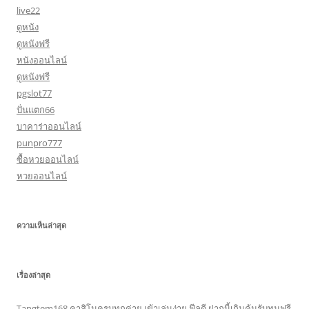
live22
ดูหนัง
ดูหนังฟรี
หนังออนไลน์
ดูหนังฟรี
pgslot77
ปั่นแตก66
บาคาร่าออนไลน์
punpro777
ซื้อหวยออนไลน์
หวยออนไลน์
ความเห็นล่าสุด
เรื่องล่าสุด
Tangtem168 คาสิโนครบทุกค่าย เข้าเล่นง่าย ฟีลดี ฝากนี้เกินคุ้มรับทุนฟรี