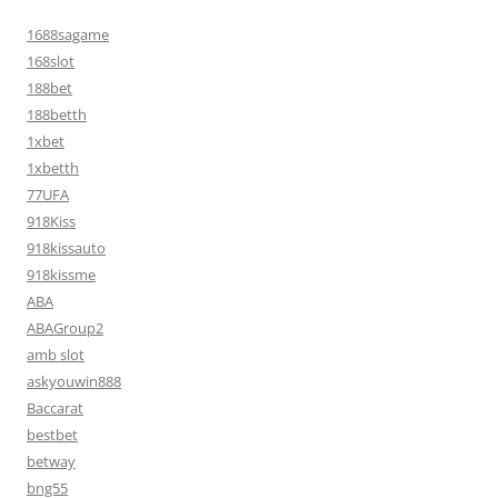
1688sagame
168slot
188bet
188betth
1xbet
1xbetth
77UFA
918Kiss
918kissauto
918kissme
ABA
ABAGroup2
amb slot
askyouwin888
Baccarat
bestbet
betway
bng55