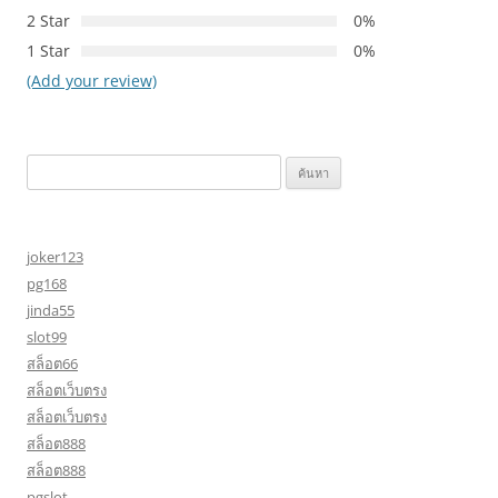
2 Star
0%
1 Star
0%
(Add your review)
ค้นหา
สำหรับ:
joker123
pg168
jinda55
slot99
สล็อต66
สล็อตเว็บตรง
สล็อตเว็บตรง
สล็อต888
สล็อต888
pgslot