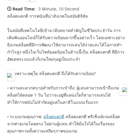
Read Time:
3 Minute, 10 Second
สล็อตแตกดี การพนันที่น่าสังเกตในสมัยดิจิทัล
ในสมัยที่เทคโนโลยีเข้ามามีบทบาทสำคัญในชีวิตประจำวัน การ
เดิมพันออนไลน์ก็ได้รับความนิยมมากขึ้นอย่างเร็ว โดยเฉพาะอย่าง
ยิ่งเกมสล็อตที่มีการพัฒนาให้สามารถเล่นได้ง่ายและได้โอกาสทำ
กำไรสูง หนึ่งในเว็บไซต์ยอดนิยมในด้านนี้เป็น สล็อตแตกดี ที่มีการ
อัพเดทระบบแล้วก็เกมใหม่ๆอยู่เป็นประจำ
เพราะเหตุใด สล็อตแตกดี ถึงได้รับความนิยม?
• ความสะดวกสบายสำหรับการเข้าถึง: ผู้เล่นสามารถเข้าถึงเกม
สล็อตได้ตลอด 1 วัน ไม่ว่าจะอยู่ที่แหน่งใดก็สามารถเล่นได้
ทำให้การพนันไม่จำกัดอยู่แค่ในคาสิโนแบบเริ่มแรก
• ระบบเกมคุณภาพ:
สล็อตแตกดี
สล็อตแตกดี พรีเซ็นท์เกมสล็อต
จากค่ายเกมโดยตรง ไม่ผ่านผู้แทน ทำให้มั่นใจได้ในเรื่องของ
คุณภาพรวมทั้งความเสถียรภาพของเกม