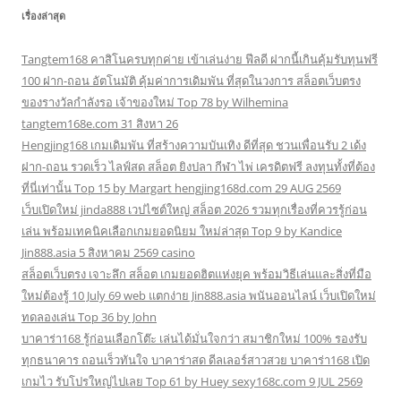
เรื่องล่าสุด
Tangtem168 คาสิโนครบทุกค่าย เข้าเล่นง่าย ฟีลดี ฝากนี้เกินคุ้มรับทุนฟรี
100 ฝาก-ถอน อัตโนมัติ คุ้มค่าการเดิมพัน ที่สุดในวงการ สล็อตเว็บตรง
ของรางวัลกำลังรอ เจ้าของใหม่ Top 78 by Wilhemina
tangtem168e.com 31 สิงหา 26
Hengjing168 เกมเดิมพัน ที่สร้างความบันเทิง ดีที่สุด ชวนเพื่อนรับ 2 เด้ง
ฝาก-ถอน รวดเร็ว ไลฟ์สด สล็อต ยิงปลา กีฬา ไพ่ เครดิตฟรี ลงทุนทั้งที่ต้อง
ที่นี่เท่านั้น Top 15 by Margart hengjing168d.com 29 AUG 2569
เว็บเปิดใหม่ jinda888 เวปไซต์ใหญ่ สล็อต 2026 รวมทุกเรื่องที่ควรรู้ก่อน
เล่น พร้อมเทคนิคเลือกเกมยอดนิยม ใหม่ล่าสุด Top 9 by Kandice
Jin888.asia 5 สิงหาคม 2569 casino
สล็อตเว็บตรง เจาะลึก สล็อต เกมยอดฮิตแห่งยุค พร้อมวิธีเล่นและสิ่งที่มือ
ใหม่ต้องรู้ 10 July 69 web แตกง่าย Jin888.asia พนันออนไลน์ เว็บเปิดใหม่
ทดลองเล่น Top 36 by John
บาคาร่า168 รู้ก่อนเลือกโต๊ะ เล่นได้มั่นใจกว่า สมาชิกใหม่ 100% รองรับ
ทุกธนาคาร ถอนเร็วทันใจ บาคาร่าสด ดีลเลอร์สาวสวย บาคาร่า168 เปิด
เกมไว รับโปรใหญ่ไปเลย Top 61 by Huey sexy168c.com 9 JUL 2569