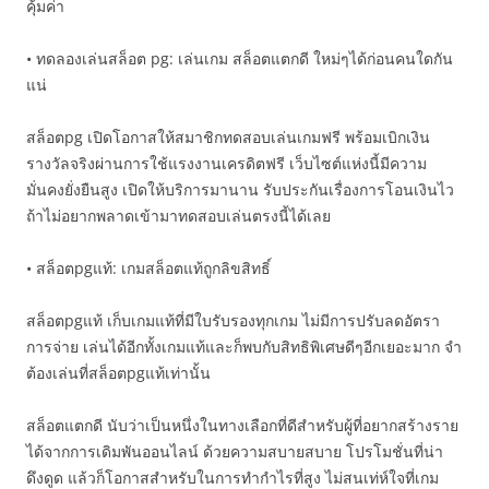
คุ้มค่า
• ทดลองเล่นสล็อต pg: เล่นเกม สล็อตแตกดี ใหม่ๆได้ก่อนคนใดกัน
แน่
สล็อตpg เปิดโอกาสให้สมาชิกทดสอบเล่นเกมฟรี พร้อมเบิกเงิน
รางวัลจริงผ่านการใช้แรงงานเครดิตฟรี เว็บไซต์แห่งนี้มีความ
มั่นคงยั่งยืนสูง เปิดให้บริการมานาน รับประกันเรื่องการโอนเงินไว
ถ้าไม่อยากพลาดเข้ามาทดสอบเล่นตรงนี้ได้เลย
• สล็อตpgแท้: เกมสล็อตแท้ถูกลิขสิทธิ์
สล็อตpgแท้ เก็บเกมแท้ที่มีใบรับรองทุกเกม ไม่มีการปรับลดอัตรา
การจ่าย เล่นได้อีกทั้งเกมแท้และก็พบกับสิทธิพิเศษดีๆอีกเยอะมาก จำ
ต้องเล่นที่สล็อตpgแท้เท่านั้น
สล็อตแตกดี นับว่าเป็นหนึ่งในทางเลือกที่ดีสำหรับผู้ที่อยากสร้างราย
ได้จากการเดิมพันออนไลน์ ด้วยความสบายสบาย โปรโมชั่นที่น่า
ดึงดูด แล้วก็โอกาสสำหรับในการทำกำไรที่สูง ไม่สนเท่ห์ใจที่เกม