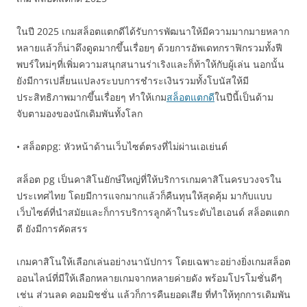
ในปี 2025 เกมสล็อตแตกดีได้รับการพัฒนาให้มีความมากมายหลาก
หลายแล้วก็น่าดึงดูดมากขึ้นเรื่อยๆ ด้วยการอัพเดทกราฟิกรวมทั้งฟี
พบร์ใหม่ๆที่เพิ่มความสนุกสนานร่าเริงและก็ท้าให้กับผู้เล่น นอกนั้น
ยังมีการเปลี่ยนแปลงระบบการชำระเงินรวมทั้งโบนัสให้มี
ประสิทธิภาพมากขึ้นเรื่อยๆ ทำให้เกม
สล็อตแตกดี
ในปีนี้เป็นด้าม
จับตามองของนักเดิมพันทั้งโลก
• สล็อตpg: หัวหน้าด้านเว็บไซต์ตรงที่ไม่ผ่านเอเย่นต์
สล็อต pg เป็นคาสิโนยักษ์ใหญ่ที่ให้บริการเกมคาสิโนครบวงจรใน
ประเทศไทย โดยมีการแจกมากแล้วก็คืนทุนให้สุดคุ้ม มากับแบบ
เว็บไซต์ที่นำสมัยและก็การบริการลูกค้าในระดับไฮเอนด์ สล็อตแตก
ดี ยังมีการคัดสรร
เกมคาสิโนให้เลือกเล่นอย่างนานัปการ โดยเฉพาะอย่างยิ่งเกมสล็อต
ออนไลน์ที่มีให้เลือกหลายเกมจากหลายค่ายดัง พร้อมโปรโมชั่นดีๆ
เช่น ส่วนลด คอมมิชชั่น แล้วก็การคืนยอดเสีย ที่ทำให้ทุกการเดิมพัน