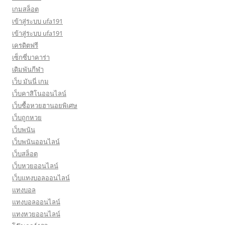
เกมสล็อต
เข้าสู่ระบบ ufa191
เข้าสู่ระบบ ufa191
เครดิตฟรี
เซ็กซี่บาคาร่า
เดิมพันกีฬา
เว็บ มันนี่ เกม
เว็บคาสิโนออนไลน์
เว็บซื้อหวยฮานอยพิเศษ
เว็บถูกหวย
เว็บพนัน
เว็บพนันออนไลน์
เว็บสล็อต
เว็บหวยออนไลน์
เว็บแทงบอลออนไลน์
แทงบอล
แทงบอลออนไลน์
แทงหวยออนไลน์