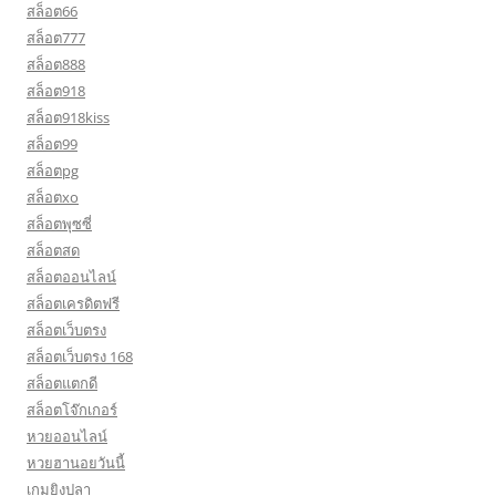
สล็อต66
สล็อต777
สล็อต888
สล็อต918
สล็อต918kiss
สล็อต99
สล็อตpg
สล็อตxo
สล็อตพุซซี่
สล็อตสด
สล็อตออนไลน์
สล็อตเครดิตฟรี
สล็อตเว็บตรง
สล็อตเว็บตรง 168
สล็อตแตกดี
สล็อตโจ๊กเกอร์
หวยออนไลน์
หวยฮานอยวันนี้
เกมยิงปลา