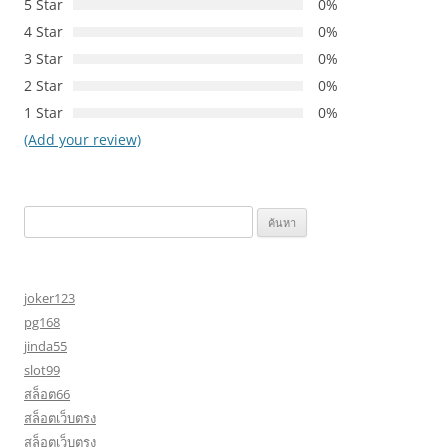
5 Star
0%
4 Star
0%
3 Star
0%
2 Star
0%
1 Star
0%
(Add your review)
ค้นหา
สำหรับ:
joker123
pg168
jinda55
slot99
สล็อต66
สล็อตเว็บตรง
สล็อตเว็บตรง