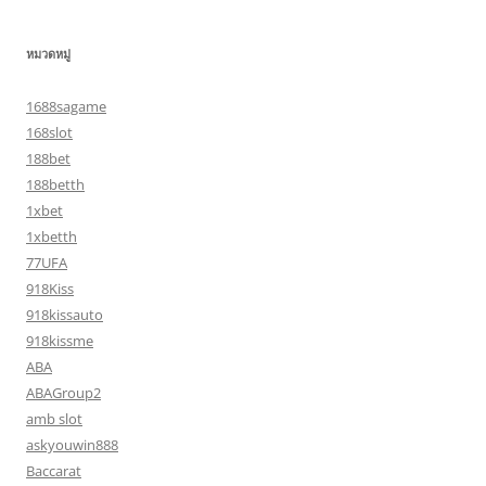
หมวดหมู่
1688sagame
168slot
188bet
188betth
1xbet
1xbetth
77UFA
918Kiss
918kissauto
918kissme
ABA
ABAGroup2
amb slot
askyouwin888
Baccarat