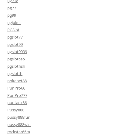
pg718
pg77
pg99
pgjoker
PGSlot
pgslot77
pgslot99
pgslot9999
pgslotceo
pgslotfish
pgslotth
pokebet88
PunPro66
PunPro777
puntaek66
Pussy888
pussy888fun
pussy888win
rockstar66m