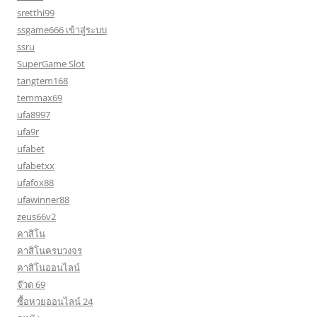
sretthi99
ssgame666 เข้าสู่ระบบ
ssru
SuperGame Slot
tangtem168
temmax69
ufa8997
ufa9r
ufabet
ufabetxx
ufafox88
ufawinner88
zeus66v2
คาสิโน
คาสิโนครบวงจร
คาสิโนออนไลน์
จ๊วด 69
ซื้อหวยออนไลน์ 24