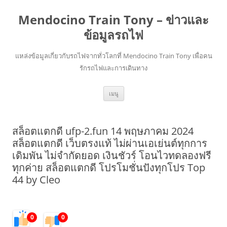
Mendocino Train Tony – ข่าวและ
ข้อมูลรถไฟ
แหล่งข้อมูลเกี่ยวกับรถไฟจากทั่วโลกที่ Mendocino Train Tony เพื่อคน
รักรถไฟและการเดินทาง
ข้าม
เมนู
ไป
ยัง
เนื้อหา
สล็อตแตกดี ufp-2.fun 14 พฤษภาคม 2024
สล็อตแตกดี เว็บตรงแท้ ไม่ผ่านเอเย่นต์ทุกการ
เดิมพัน ไม่จำกัดยอด เงินชัวร์ โอนไวทดลองฟรี
ทุกค่าย สล็อตแตกดี โปรโมชั่นปังทุกโปร Top
44 by Cleo
0
0