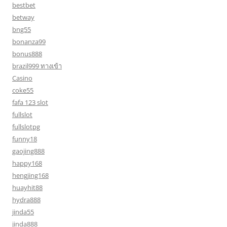
bestbet
betway
bng55
bonanza99
bonus888
brazil999 ทางเข้า
Casino
coke55
fafa 123 slot
fullslot
fullslotpg
funny18
gaojing888
happy168
hengjing168
huayhit88
hydra888
jinda55
jinda888