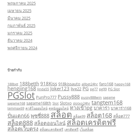
พฤษภาคม 2025
เมษายน 2025
มีนาคม 2025
กุมภาพันธ์ 2025
มกราคม 2025
ธันวาคม 2024
พฤศจิกายน 2024
ป้ายกำกับ
188betth
918Kiss
918kissauto
faro168
188bet
allbet24hr
happy168
hengjing168
Joker123
PG
live22
Jinda55
pg77
pg99
PG Slot
PGSlot
Pussy888
PunPro777
pussy888win
sagame
tangtem168
sagame168th
Slotxo
sagame168
Slot
slotxo24hr
ทางเข้าpg
บาคาร่า
บาคาร่า168
temmax69
คาสิโนออนไลน์
ดูหนังออนไลน์
สล็อต
สล็อต168
ปั่นแตก66
พุซซี่888
สล็อต777
สล็อต99
สล็อตเครดิตฟรี
สล็อต888
สล็อตออนไลน์
สล็อตเว็บตรง
สล็อตเเครดิตฟรี
เครดิตฟรี
เว็บสล็อต