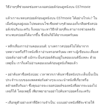
วิธีง่ายๆที่ช่วยลดช่องทางเจอสปอยล์ก่อนดูหนังบน 037movie
แล้วเราจะหลบสปอยล์ก่อนดูหนังบน 037movie ได้อย่างไรล่ะ? ใน
เมื่อข้อมูลอยู่เยอะไปหมดบนโซเชียลต่างๆตัวผมเองก็เกลียดชังสปอ
ยล์เช่นกันนะครับ ก็เลยมานะหาวิธีกล้วยๆที่จะสามารถช่วยลดจัง
หวะพบสปอยล์ได้มากขึ้น ซึ่งมันก็มิได้ยากเลยครับผม
• หลีกเลี่ยงการอ่านคอมเมนต์: บางคราวสปอยล์ไม่ได้มาจาก
บทความหรือรีวิวหนังที่เราอ่านหรอกครับผม เพราะผู้เขียนจะเลี่ยงส
ปอยล์มาอย่างดี แม้กระนั้นสปอยล์ดันอยู่ในคอมเมนต์นี่แหละ ด้วย
เหตุนั้น เราก็แค่ไม่อ่านคอมเมนต์ก่อนดูหนังก็พอแล้ว
• อย่าค้นหาชื่อหนังบ่อย: เวลาพวกเราค้นหาชื่อหนังประเด็นนั้นเป็น
ประจำระบบของแพลตฟอร์มต่างๆจะแนะนำหนังที่เกี่ยวหรือ
คล้ายคลึงกันมา ซึ่งคุณอาจจะเจอสปอยล์ของหนังที่อยากจะมองไป
เลยก็ได้ โดยเหตุนี้ เพียรพยายามอย่าไปค้นหาบ่อยครั้งนะครับ
• เลือกดูตัวอย่างเท่าที่มีความจำเป็น: แบบอย่างหนังที่ดีจะช่วยให้