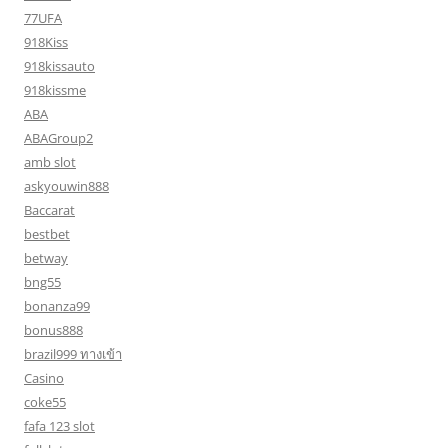
77UFA
918Kiss
918kissauto
918kissme
ABA
ABAGroup2
amb slot
askyouwin888
Baccarat
bestbet
betway
bng55
bonanza99
bonus888
brazil999 ทางเข้า
Casino
coke55
fafa 123 slot