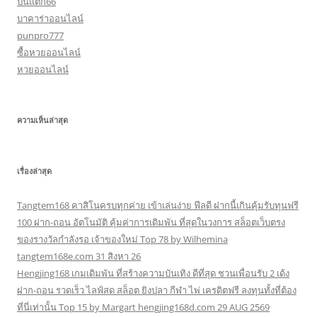
ปั่นแตก66
บาคาร่าออนไลน์
punpro777
ซื้อหวยออนไลน์
หวยออนไลน์
ความเห็นล่าสุด
เรื่องล่าสุด
Tangtem168 คาสิโนครบทุกค่าย เข้าเล่นง่าย ฟีลดี ฝากนี้เกินคุ้มรับทุนฟรี
100 ฝาก-ถอน อัตโนมัติ คุ้มค่าการเดิมพัน ที่สุดในวงการ สล็อตเว็บตรง
ของรางวัลกำลังรอ เจ้าของใหม่ Top 78 by Wilhemina
tangtem168e.com 31 สิงหา 26
Hengjing168 เกมเดิมพัน ที่สร้างความบันเทิง ดีที่สุด ชวนเพื่อนรับ 2 เด้ง
ฝาก-ถอน รวดเร็ว ไลฟ์สด สล็อต ยิงปลา กีฬา ไพ่ เครดิตฟรี ลงทุนทั้งที่ต้อง
ที่นี่เท่านั้น Top 15 by Margart hengjing168d.com 29 AUG 2569