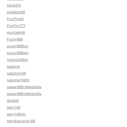
pgslotth
pokebet88
PunPro66
PunPro777
puntaek66
Pussy888
pussy888fun
pussy888win
rockstar66m
sagame
sagame168
sagame168th
sawan888 ทดลองเล่น
sawan888 ทดลองเล่น
sbobet
sexy168
sexy168vip
sexybaccarat168