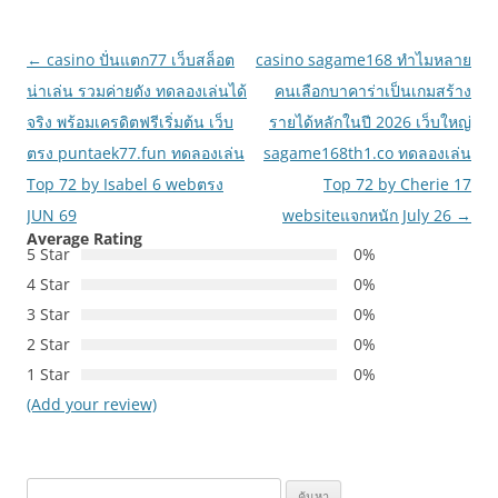
เมนู
←
casino ปั่นแตก77 เว็บสล็อต
casino sagame168 ทำไมหลาย
นำทาง
น่าเล่น รวมค่ายดัง ทดลองเล่นได้
คนเลือกบาคาร่าเป็นเกมสร้าง
เรื่อง
จริง พร้อมเครดิตฟรีเริ่มต้น เว็บ
รายได้หลักในปี 2026 เว็บใหญ่
ตรง puntaek77.fun ทดลองเล่น
sagame168th1.co ทดลองเล่น
Top 72 by Isabel 6 webตรง
Top 72 by Cherie 17
JUN 69
websiteแจกหนัก July 26
→
Average Rating
5 Star
0%
4 Star
0%
3 Star
0%
2 Star
0%
1 Star
0%
(Add your review)
ค้นหา