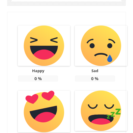
Happy
Sad
0
%
0
%