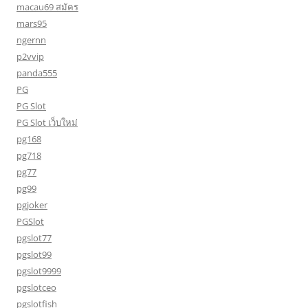
macau69 สมัคร
mars95
ngernn
p2vvip
panda555
PG
PG Slot
PG Slot เว็บใหม่
pg168
pg718
pg77
pg99
pgjoker
PGSlot
pgslot77
pgslot99
pgslot9999
pgslotceo
pgslotfish