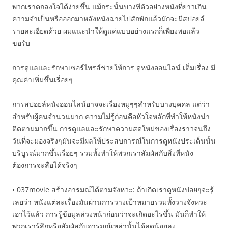
พวกเราตกลงใจได้ง่ายขึ้น แม้กระนั้นบางทีตัวอย่างหนังที่ยาวเกิน
ความจำเป็นหรือออกมาหลังหนังฉายไปสักพักแล้วมักจะมีสปอยล์
รายละเอียดด้วย ผมแนะนำให้ดูแค่แบบอย่างแรกก็เพียงพอแล้ว
ขอรับ
การดูแลและรักษาเซอร์ไพรส์ช่วยให้การ ดูหนังออนไลน์ เต็มเรื่อง มี
คุณค่าเพิ่มขึ้นเรื่อยๆ
การสปอยล์หนังออนไลน์อาจจะเรื่องหมูๆๆสำหรับบางบุคคล แต่ว่า
สำหรับผู้คนจำนวนมาก ความไม่รู้ก่อนคือหัวใจหลักที่ทำให้หนังน่า
ติดตามมากขึ้น การดูแลและรักษาความสดใหม่ของเรื่องราวจนถึง
วันที่จะมองจริงๆมันจะมีผลให้ประสบการณ์ในการดูหนังประเด็นนั้น
บริบูรณ์มากขึ้นเรื่อยๆ รวมทั้งทำให้พวกเราสัมผัสกับสิ่งที่หนัง
ต้องการจะสื่อได้จริงๆ
• 037movie สร้างอารมณ์ได้ตามจังหวะ: ถ้าเกิดเราดูหนังบ่อยๆจะรู้
เลยว่า หนังแต่ละเรื่องมันผ่านการวางเป้าหมายรวมทั้งวางจังหวะ
เอาไว้แล้ว การรู้ข้อมูลล่วงหน้าก่อนว่าจะเกิดอะไรขึ้น มันก็ทำให้
พวกเรารู้สึกหรือสัมผัสกับอารมณ์เหล่านั้นได้ลดน้อยลง