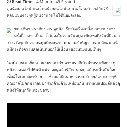
Read Time:
4 Minute, 49 Second
ดูหนังออนไลน์ บนเว็บหนังออนไลน์แบบไม่โดนสปอยล์กับวิธี
หลบแบบง่ายๆที่ผู้คนจำนวนไม่ใช้น้อยละเลย
ขณะที่พวกเราต้องการ ดูหนัง เรื่องใดเรื่องหนึ่งมากมายๆบาง
ครั้งก็อาจจะเก็บเอาไว้มองในตอนวันหยุด เพียงพอถึงวันที่มีเวลา
ว่างจริงๆกลับเจอคนพูดถึงตอนจบ พบภาพสำคัญจากฉากหักมุม หรือ
แม้กระทั้งความคิดเห็นที่บอกใบ้เนื้อหาของหนังแบบเต็มๆ
โดยไม่เจตนาก็ตาม ผมบอกเลยว่า ความระทึกใจสำหรับเพื่อการดู
หนังจะลดลงไปทันที แม้ว่าจะดูแล้วรู้สึกสนุกอยู่ แม้กระนั้นมันก็อด
เซ็งมิได้เลยล่ะครับ ฮ่า… ซึ่งผมก็มีแนวทางหลบสปอยล์แบบง่ายๆที่
คุณอาจไม่คิดมาก่อนมาฝากด้วยด้วยเหมือนกัน มาหลบสปอยล์แล้วดู
หนังให้สนุกกันเถอะขอรับ!