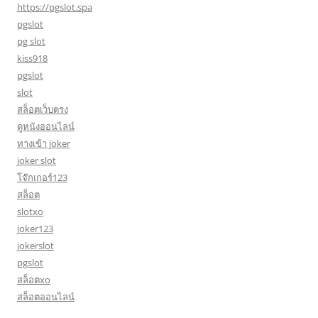
https://pgslot.spa
pgslot
pg slot
kiss918
pgslot
slot
สล็อตเว็บตรง
ดูหนังออนไลน์
ทางเข้า joker
joker slot
โจ๊กเกอร์123
สล็อต
slotxo
joker123
jokerslot
pgslot
สล็อตxo
สล็อตออนไลน์