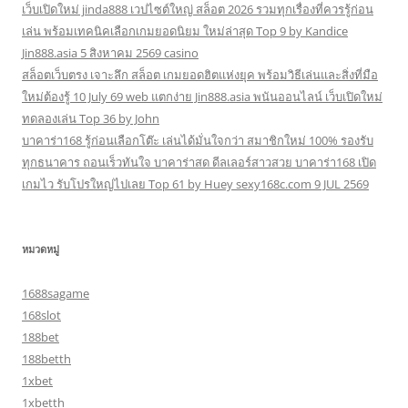
เว็บเปิดใหม่ jinda888 เวปไซต์ใหญ่ สล็อต 2026 รวมทุกเรื่องที่ควรรู้ก่อน
เล่น พร้อมเทคนิคเลือกเกมยอดนิยม ใหม่ล่าสุด Top 9 by Kandice
Jin888.asia 5 สิงหาคม 2569 casino
สล็อตเว็บตรง เจาะลึก สล็อต เกมยอดฮิตแห่งยุค พร้อมวิธีเล่นและสิ่งที่มือ
ใหม่ต้องรู้ 10 July 69 web แตกง่าย Jin888.asia พนันออนไลน์ เว็บเปิดใหม่
ทดลองเล่น Top 36 by John
บาคาร่า168 รู้ก่อนเลือกโต๊ะ เล่นได้มั่นใจกว่า สมาชิกใหม่ 100% รองรับ
ทุกธนาคาร ถอนเร็วทันใจ บาคาร่าสด ดีลเลอร์สาวสวย บาคาร่า168 เปิด
เกมไว รับโปรใหญ่ไปเลย Top 61 by Huey sexy168c.com 9 JUL 2569
หมวดหมู่
1688sagame
168slot
188bet
188betth
1xbet
1xbetth