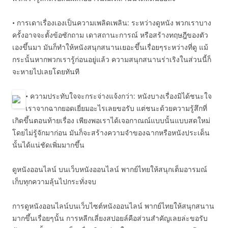
• การเดาเรื่องเองเป็นความเพลิดเพลิน: ระหว่างดูหนัง พวกเราบาง
ครั้งอาจจะตั้งข้อซักถาม เดาสถานะการณ์ หรือสร้างทฤษฎีของตัว
เองขึ้นมา มันก็ทำให้หนังสนุกสนานเยอะขึ้นเรื่อยๆระหว่างที่ดู แม้
กระนั้นหากพวกเรารู้ก่อนอยู่แล้ว ความสนุกสนานร่าเริงในส่วนนี้ก็
จะหายไปเลยโดยทันที
• ความประทับใจจะกระจ่างแจ้งกว่า: หนังบางเรื่องมิได้ชนะใจ
เราจากฉากยอดเยี่ยมอะไรเลยขอรับ แต่ชนะด้วยความรู้สึกที่
เกิดขึ้นตอนท้ายเรื่อง เพียงพอเราได้เจอกาณณ์แบบนั้นแบบสดใหม่
โดยไม่รู้จักมาก่อน มันก็จะสร้างความจำของฉากหรือหนังประเด็น
นั้นได้แน่ชัดเพิ่มมากขึ้น
ดูหนังออนไลน์ บนเว็บหนังออนไลน์ พากย์ไทยให้สนุกเต็มอารมณ์
เก็บทุกความลุ้นไปกระทั่งจบ
การดูหนังออนไลน์บนเว็บไซต์หนังออนไลน์ พากย์ไทยให้สนุกสนาน
มากขึ้นเรื่อยๆนั้น การหลีกเลี่ยงสปอยล์คือส่วนสำคัญเลยล่ะขอรับ