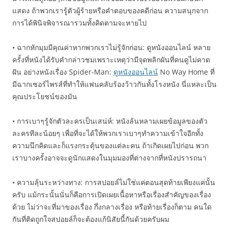
แสดง ถ้าพวกเรารู้ตัวผู้ร้ายหรือคำตอบของคดีก่อน ความสนุกจาก
การได้พินิจพิจารณารวมทั้งคิดตามจะหายไป
• ฉากหักมุมมีคุณค่าหากพวกเราไม่รู้จักก่อน: ดูหนังออนไลน์ หลาย
ครั้งที่หนังได้รับคำกล่าวชมเพราะเหตุว่ามีจุดพลิกผันที่คนดูไม่คาด
ฝัน อย่างหนังเรื่อง Spider-Man:
ดูหนังออนไลน์
No Way Home ที่
มีฉากเซอร์ไพรส์ที่ทำให้แฟนคลับร้องว้าวกันทั้งโรงหนัง นี่แหละเป็น
คุณประโยชน์ของมัน
• การเบาๆรู้จักตัวละครเป็นเสน่ห์: หนังล้นหลามเผยข้อมูลของตัว
ละครทีละน้อยๆ เพื่อที่จะได้ให้พวกเราเบาๆทำความเข้าใจอีกทั้ง
ความนึกคิดและก็แรงกระตุ้นของแต่ละคน ถ้าเกิดเผยไปก่อน พวก
เราบางครั้งอาจจะดูนักแสดงในมุมมองที่ต่างจากที่หนังปรารถนา
• ความลุ้นระหว่างทาง: การสปอยล์ไม่ใช่แค่ตอนสุดท้ายเพียงแค่นั้น
ครับ แม้กระนั้นนั่นก็คือการเปิดเผยเนื้อหาหรือเรื่องสำคัญของเรื่อง
ด้วย ไม่ว่าจะที่มาของเรื่อง กึ่งกลางเรื่อง หรือท้ายเรื่องก็ตาม คนใด
กันที่ติดถูกใจสปอยล์ก็จะต้องแก้นิสัยนี้กันด้วยครับผม