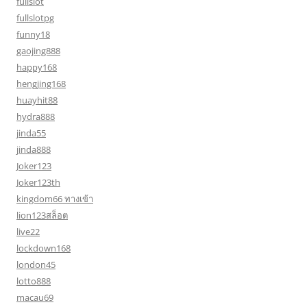
fullslot
fullslotpg
funny18
gaojing888
happy168
hengjing168
huayhit88
hydra888
jinda55
jinda888
Joker123
Joker123th
kingdom66 ทางเข้า
lion123สล็อต
live22
lockdown168
london45
lotto888
macau69