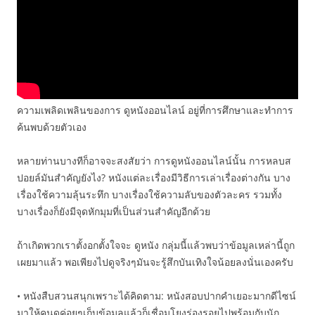
ความเพลิดเพลินของการ ดูหนังออนไลน์ อยู่ที่การศึกษาและทำการ
ค้นพบด้วยตัวเอง
หลายท่านบางทีก็อาจจะสงสัยว่า การดูหนังออนไลน์นั้น การหลบส
ปอยล์มันสำคัญยังไง? หนังแต่ละเรื่องมีวิธีการเล่าเรื่องต่างกัน บาง
เรื่องใช้ความลุ้นระทึก บางเรื่องใช้ความลับของตัวละคร รวมทั้ง
บางเรื่องก็ยังมีจุดหักมุมที่เป็นส่วนสำคัญอีกด้วย
ถ้าเกิดพวกเราตั้งอกตั้งใจจะ ดูหนัง กลุ่มนี้แล้วพบว่าข้อมูลเหล่านี้ถูก
เผยมาแล้ว พอเพียงไปดูจริงๆมันจะรู้สึกบันเทิงใจน้อยลงนั่นเองครับ
• หนังสืบสวนสนุกเพราะได้คิดตาม: หนังสอบปากคำเยอะมากดีไซน์
มาให้คนดูค่อยๆเก็บข้อมูลแล้วก็เชื่อมโยงร่องรอยไปพร้อมกับนัก