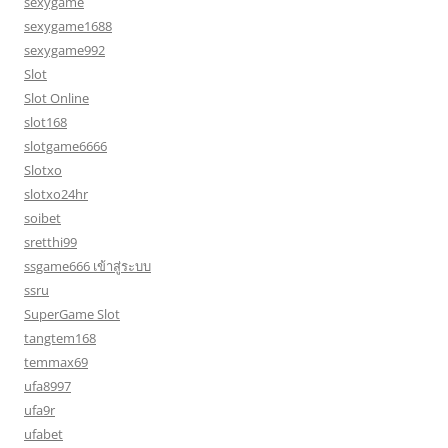
sexygame
sexygame1688
sexygame992
Slot
Slot Online
slot168
slotgame6666
Slotxo
slotxo24hr
soibet
sretthi99
ssgame666 เข้าสู่ระบบ
ssru
SuperGame Slot
tangtem168
temmax69
ufa8997
ufa9r
ufabet