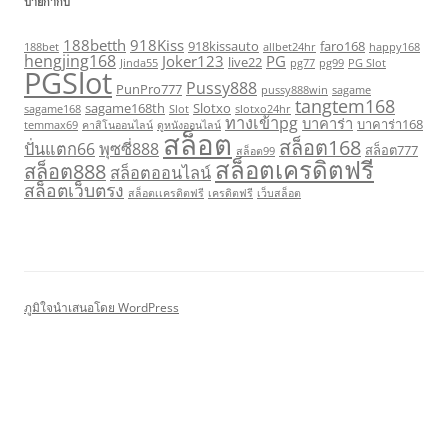
ป้ายกำกับ
188betth
918Kiss
918kissauto
faro168
188bet
allbet24hr
happy168
hengjing168
Joker123
PG
live22
Jinda55
pg77
pg99
PG Slot
PGSlot
Pussy888
PunPro777
pussy888win
sagame
tangtem168
sagame168th
Slotxo
sagame168
Slot
slotxo24hr
ทางเข้าpg
บาคาร่า
บาคาร่า168
temmax69
คาสิโนออนไลน์
ดูหนังออนไลน์
สล็อต
สล็อต168
ปั่นแตก66
พุซซี่888
สล็อต777
สล็อต99
สล็อตเครดิตฟรี
สล็อต888
สล็อตออนไลน์
สล็อตเว็บตรง
สล็อตเเครดิตฟรี
เครดิตฟรี
เว็บสล็อต
ภูมิใจนำเสนอโดย WordPress