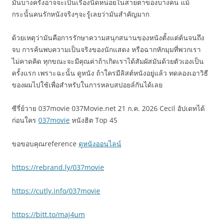
มันบางครั้งอาจจะเป็นเรื่องนิดหน่อยในสายตาของบางคน แม้
กระนั้นคนรักหนังจริงๆจะรู้เลยว่ามันสำคัญมาก
ด้วยเหตุว่ามันคือการรักษาความสนุกสนานของหนังตั้งแต่ต้นจนถึง
จบ การค้นพบความเป็นจริงของนักแสดง หรือฉากหักมุมที่พวกเรา
ไม่คาดคิด ทุกขณะจะมีคุณค่าถ้าเกิดเราได้สัมผัสมันด้วยตัวเองเป็น
ครั้งแรก เพราะฉะนั้น ดูหนัง ถ้าใครมีลิสต์หนังอยู่แล้ว ทดลองเอาวิธี
ของผมไปใช้เพื่อสำหรับในการหลบสปอยล์กันได้เลย
ซีรี่ย์วาย 037movie 037Movie.net 21 ก.ค. 2026 Cecil อัปเดทได้
ก่อนใคร
037movie
หนังฮิต Top 45
ขอขอบคุณreference
ดูหนังออนไลน์
https://rebrand.ly/037movie
https://cutly.info/037movie
https://bitt.to/maj4um