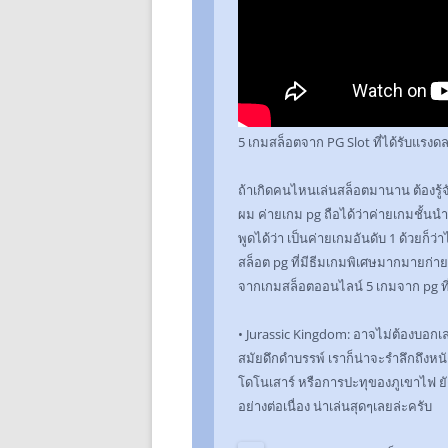
5 เกมสล็อตจาก PG Slot ที่ได้รับแรง
ถ้าเกิดคนไหนเล่นสล็อตมานาน ต้องรู้จั
ผม ค่ายเกม pg ถือได้ว่าค่ายเกมชั้น
พูดได้ว่า เป็นค่ายเกมอันดับ 1 ด้วยก็ว่
สล็อต pg ที่มีธีมเกมพิเศษมากมายก่
จากเกมสล็อตออนไลน์ 5 เกมจาก pg ที
• Jurassic Kingdom: อาจไม่ต้องบอกเ
สมัยดึกดำบรรพ์ เราก็น่าจะรำลึกถึงหน
โดโนเสาร์ หรือการปะทุของภูเขาไฟ ยั
อย่างต่อเนื่อง น่าเล่นสุดๆเลยล่ะครับ