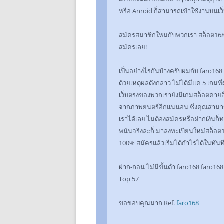
หรือ Anroid ก็สามารถเข้าใช้งานบนเว
สมัครสมาชิกใหม่กับพวกเรา สล็อต168
สมัครเลย!
เป็นอย่างไรกันบ้างครับผมกับ faro16
ด้วยเหตุผลดังกล่าว ไม่ได้มีแค่ 5 เก
เว็บตรงของพวกเรายังมีเกมสล็อตค่ายอ
จากภาพยนตร์อีกแน่นอน ซึ่งคุณสาม
เราได้เลย ไม่ต้องสมัครหรือฝากเงินก็
พนันจริงล่ะก็ มาลงทะเบียนใหม่สล็อต1
100% สมัครแล้วเริ่มได้กำไรได้ในทันท
ฝาก-ถอน ไม่มีขั้นต่ำ faro168 faro168
Top 57
ขอขอบคุณมาก Ref.
faro168