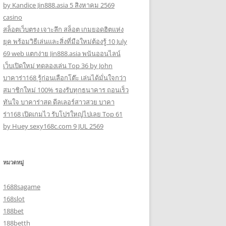
by Kandice Jin888.asia 5 สิงหาคม 2569
casino
สล็อตเว็บตรง เจาะลึก สล็อต เกมยอดฮิตแห่ง
ยุค พร้อมวิธีเล่นและสิ่งที่มือใหม่ต้องรู้ 10 July
69 web แตกง่าย Jin888.asia พนันออนไลน์
เว็บเปิดใหม่ ทดลองเล่น Top 36 by John
บาคาร่า168 รู้ก่อนเลือกโต๊ะ เล่นได้มั่นใจกว่า
สมาชิกใหม่ 100% รองรับทุกธนาคาร ถอนเร็ว
ทันใจ บาคาร่าสด ดีลเลอร์สาวสวย บาคา
ร่า168 เปิดเกมไว รับโปรใหญ่ไปเลย Top 61
by Huey sexy168c.com 9 JUL 2569
หมวดหมู่
1688sagame
168slot
188bet
188betth