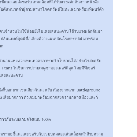
ชี้แนะเลยล่ะขอรับ เกมสล็อตที่ได้รับแรงผลักดันจากหนังดัง
 กัปตันหนวดดำผู้ตามล่าหาโภคทรัพย์ในทะเล มาพร้อมฟีพบร์ตัว
ผู้คนจำนวนไม่ใช้น้อยยังไม่เคยเล่นนะครับ ได้รับแรงผลักดันมา
รปล้นแบงค์สุดมีชื่อเสียงที่วางแผนปล้นโรงกษาปณ์ มาพร้อม
าก
ดตำนานแห่งทวยเทพเทวดาภาษากรีกโบราณได้อย่างไรล่ะครับ
e Titans ในซีนการปราบเมดูซ่าของเพอร์สิอุส โดยมีฟีเจอร์
เลยล่ะนะครับ
นังก็บอกยากเช่นเดียวกันนะครับ เนื่องจากฉาก Battleground
UBG เสียมากกว่า ตัวเกมมาพร้อมฉากสงครามกลางเมืองและก็
 ราวกับระบบเกมจริงแบบ 100%
วกเราขอชี้แนะเลยขอรับกับระบบทดลองเล่นสล็อตฟรี ด้วยความ