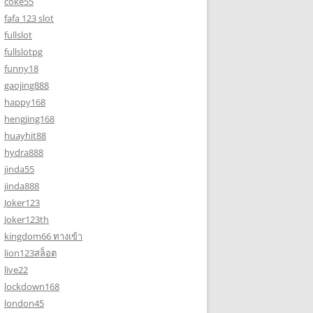
coke55
fafa 123 slot
fullslot
fullslotpg
funny18
gaojing888
happy168
hengjing168
huayhit88
hydra888
jinda55
jinda888
Joker123
Joker123th
kingdom66 ทางเข้า
lion123สล็อต
live22
lockdown168
london45