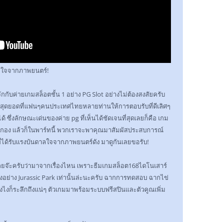
ดลใจจากภาพยนตร์!
กกับค่ายเกมสล็อตชั้น 1 อย่าง PG Slot อย่างไม่ต้องสงสัยครับ
นำสุดยอดที่แฟนๆคนประเทศไทยหลายท่านให้การตอบรับที่ดีเลิศๆ
าได้ ซึ่งลักษณะเด่นของค่าย pg ที่เห็นได้ชัดเจนที่สุดเลยก็คือ เกม
ายกอง แล้วก็ในพาร์ทนี้ พวกเราจะพาคุณมาสัมผัสประสบการณ์
่ได้รับแรงบันดาลใจจากภาพยนตร์ดัง มาดูกันเลยขอรับ!
ลยจ๊ะครับว่ามาจากเรื่องไหน เพราะธีมเกมสล็อต168ไดโนเสาร์
ังอย่าง Jurassic Park เท่านั้นล่ะนะครับ ฉากการทดสอบ ฉากไข่
งไงก็ระลึกถึงแน่ๆ ตัวเกมมาพร้อมระบบฟรีสปินและตัวคูณเพิ่ม