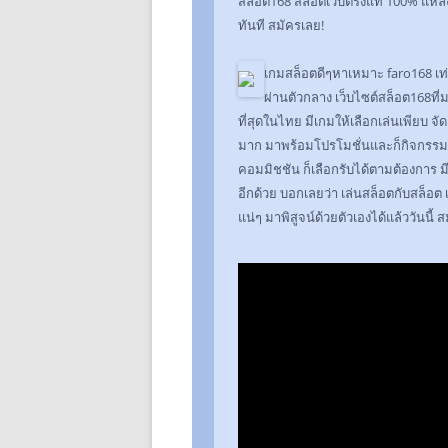
สล็อต168 สล็อตเว็บตรงแท้ 100% แหล่
ทันที สมัครเลย!
เกมสล็อตดีๆหาเหมาะ faro168 เท่า
ผ่านตัวกลาง เว็บไซต์สล็อต168ที
ที่สุดในไทย มีเกมให้เลือกเล่นเพียบ 
มาก มาพร้อมโปรโมชั่นและก็กิจกรรมพิเ
คอมมิชชัน ก็เลือกรับได้ตามต้องการ 
อีกด้วย บอกเลยว่า เล่นสล็อตกับสล็อ
แน่ๆ มาพิสูจน์ด้วยตัวเองได้แล้ววันนี้