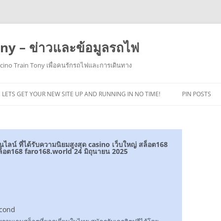
y – ข่าวและข้อมูลรถไฟ
ocino Train Tony เพื่อคนรักรถไฟและการเดินทาง
ข้าม
ไป
LETS GET YOUR NEW SITE UP AND RUNNING IN NO TIME!
PIN POSTS
ยัง
เนื้อหา
ไลน์ ที่ได้รับความนิยมสูงสุด casino เว็บใหญ่ สล็อต168
สล็อต168 faro168.world 24 มิถุนายน 2025
econd