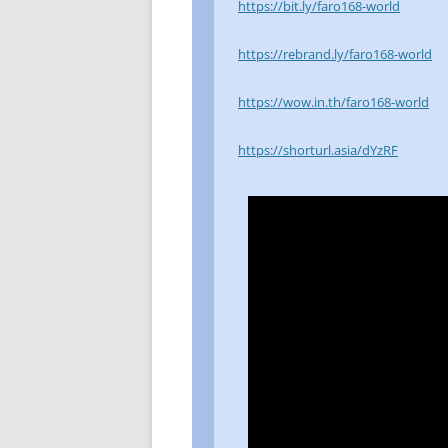
https://bit.ly/faro168-world
https://rebrand.ly/faro168-world
https://wow.in.th/faro168-world
https://shorturl.asia/dYzRF