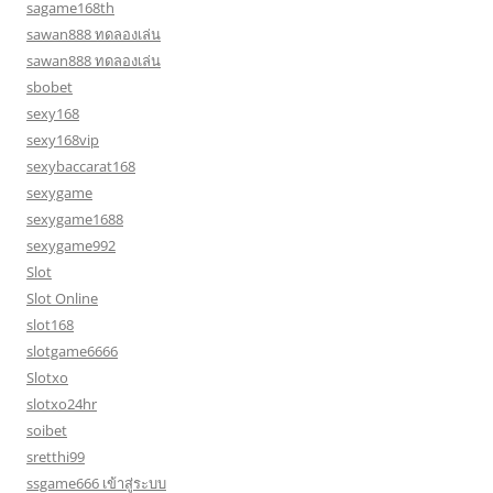
sagame168th
sawan888 ทดลองเล่น
sawan888 ทดลองเล่น
sbobet
sexy168
sexy168vip
sexybaccarat168
sexygame
sexygame1688
sexygame992
Slot
Slot Online
slot168
slotgame6666
Slotxo
slotxo24hr
soibet
sretthi99
ssgame666 เข้าสู่ระบบ