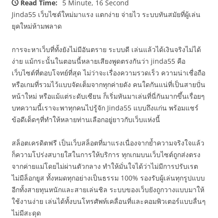
Read Time:
5 Minute, 16 Second
Jinda55 เว็บไซต์ใหม่มาแรง แตกง่าย จ่ายไว ระบบทันสมัยที่ผู้เล่น
ยุคใหม่ห้ามพลาด
การจะหาเว็บที่ทั้งยังไม่มีอันตราย ระบบดี เล่นแล้วได้เงินจริงไม่ได้
ง่าย แม้กระนั้นในตอนนี้หลายเสียงพูดตรงกันว่า jinda55 คือ
เว็บไซต์ที่ตอบโจทย์ที่สุด ไม่ว่าจะเรื่องความรวดเร็ว ความน่าเชื่อถือ
หรือเกมที่รวมไว้แบบจัดเต็มจากทุกค่ายดัง คนใดกันแน่ที่เป็นสายปั่น
หน้าใหม่ หรือแม้แต่ระดับเซียน ก็เริ่มหันมาเล่นที่นี่กันมากขึ้นเรื่อยๆ
บทความนี้เราจะพาทุกคนไปรู้จัก Jinda55 แบบถึงแก่น พร้อมแชร์
ข้อดีเด็ดๆที่ทำให้หลายท่านเลือกอยู่ยาวกับเว็บแห่งนี้
สล็อตเครดิตฟรี เป็นเว็บสล็อตที่มาแรงเนื่องจากย้ำความจริงใจแล้ว
ก็ความโปร่งสบายใสในการให้บริการ ทุกเกมบนเว็บไซต์ถูกส่งตรง
จากค่ายแม่โดยไม่ผ่านตัวกลาง ทำให้มั่นใจได้ว่าไม่มีการปรับเรต
ไม่มีล็อกยูส ทั้งหมดทุกอย่างเป็นธรรม 100% รองรับผู้เล่นทุกรูปแบบ
อีกทั้งสายทุนหนักและสายเล่นชิล ระบบของเว็บยังถูกวางแบบมาให้
ใช้งานง่าย เล่นได้ทั้งบนโทรศัพท์เคลื่อนที่และคอมพิวเตอร์แบบลื่นๆ
ไม่มีสะดุด