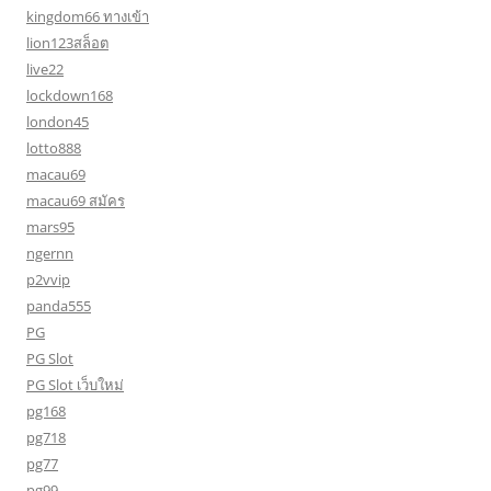
kingdom66 ทางเข้า
lion123สล็อต
live22
lockdown168
london45
lotto888
macau69
macau69 สมัคร
mars95
ngernn
p2vvip
panda555
PG
PG Slot
PG Slot เว็บใหม่
pg168
pg718
pg77
pg99