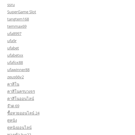
ssru
SuperGame Slot
tangtem168
temmax69
ufa8997
ufa9r
ufabet
ufabetxx
ufafox88
ufawinner88
zeus66v2
คาสิโน
คาสิโนครบวงจร
คาสิโนออนไลน์
จ๊วด 69
ซื้อหวยออนไลน์ 24
ดูหนัง
ดูหนังออนไลน์
ทางเข้า live22