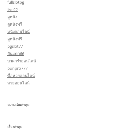
fullslotpg
live22
ดูหนัง
ดูหนังฟรี
หนังออนไลน์
ดูหนังฟรี
pgslot77
ปั่นแตก66
บาคาร่าออนไลน์
punpro777
ซื้อหวยออนไลน์
หวยออนไลน์
ความเห็นล่าสุด
เรื่องล่าสุด