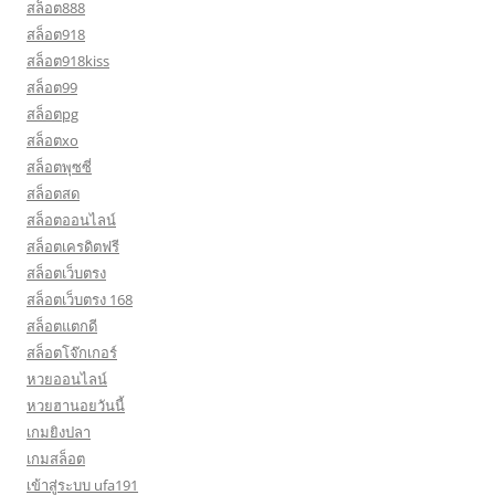
สล็อต888
สล็อต918
สล็อต918kiss
สล็อต99
สล็อตpg
สล็อตxo
สล็อตพุซซี่
สล็อตสด
สล็อตออนไลน์
สล็อตเครดิตฟรี
สล็อตเว็บตรง
สล็อตเว็บตรง 168
สล็อตแตกดี
สล็อตโจ๊กเกอร์
หวยออนไลน์
หวยฮานอยวันนี้
เกมยิงปลา
เกมสล็อต
เข้าสู่ระบบ ufa191