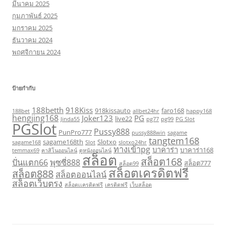
มีนาคม 2025
กุมภาพันธ์ 2025
มกราคม 2025
ธันวาคม 2024
พฤศจิกายน 2024
ป้ายกำกับ
188betth
918Kiss
918kissauto
faro168
188bet
allbet24hr
happy168
hengjing168
Joker123
PG
live22
Jinda55
pg77
pg99
PG Slot
PGSlot
Pussy888
PunPro777
pussy888win
sagame
tangtem168
sagame168th
Slotxo
sagame168
Slot
slotxo24hr
ทางเข้าpg
บาคาร่า
บาคาร่า168
temmax69
คาสิโนออนไลน์
ดูหนังออนไลน์
สล็อต
สล็อต168
ปั่นแตก66
พุซซี่888
สล็อต777
สล็อต99
สล็อตเครดิตฟรี
สล็อต888
สล็อตออนไลน์
สล็อตเว็บตรง
สล็อตเเครดิตฟรี
เครดิตฟรี
เว็บสล็อต