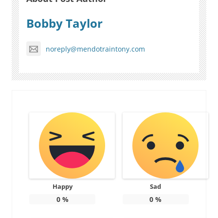
Bobby Taylor
noreply@mendotraintony.com
Happy
Sad
0
%
0
%