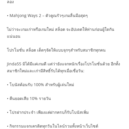
ลอง
• Mahjong Ways 2 – ตัวคูณรัวๆเกมลื่นมือสุดๆ
ไม่ว่าจะเกมเก่าหรือเกมใหม่ สล็อต จะอัปเดตให้ท่านก่อนผู้ใดกัน
แน่นอน
โปรโมชั่น สล็อต เด็ดๆจัดให้แบบจุกๆสำหรับสมาชิกทุกคน
Jinda55 มิได้มีแค่เกมดี แต่ว่ายังแจกหนักเรื่องโปรโมชั่นด้วย อีกทั้ง
สมาชิกใหม่และเก่ามีสิทธิ์รับได้ทุกเมื่อเชื่อวัน:
• โบนัสต้อนรับ 100% สำหรับผู้เล่นใหม่
• คืนยอดเสีย 10% รายวัน
• โปรฝากประจำ เพียงแค่ฝากครบก็รับโบนัสเพิ่ม
• กิจกรรมแจกเครดิตทุกวันในไลน์รวมทั้งหน้าเว็บไซต์