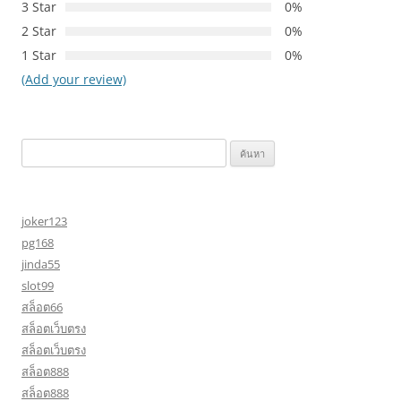
3 Star
0%
2 Star
0%
1 Star
0%
(Add your review)
ค้นหา
สำหรับ:
joker123
pg168
jinda55
slot99
สล็อต66
สล็อตเว็บตรง
สล็อตเว็บตรง
สล็อต888
สล็อต888