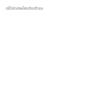
ภูมิใจนำเสนอโดย WordPress