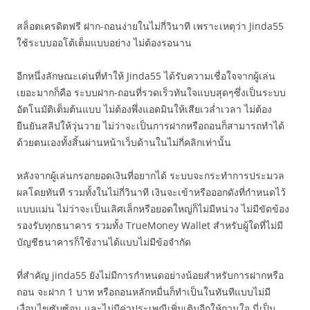
สล็อตเครดิตฟรี ฝาก-ถอนง่ายในไม่กี่วินาที เพราะเหตุว่า Jinda55
ใช้ระบบออโต้เต็มแบบอย่าง ไม่ต้องรอนาน
อีกหนึ่งลักษณะเด่นที่ทำให้ Jinda55 ได้รับความเชื่อใจจากผู้เล่น
เยอะมากก็คือ ระบบฝาก-ถอนที่รวดเร็วทันใจแบบสุดๆซึ่งเป็นระบบ
อัตโนมัติเต็มต้นแบบ ไม่ต้องพึ่งแอดมินให้เสียเวล่ำเวลา ไม่ต้อง
ยืนยันสลิปให้วุ่นวาย ไม่ว่าจะเป็นการฝากหรือถอนก็สามารถทำได้
ด้วยตนเองทั้งสิ้นผ่านหน้าเว็บด้านในไม่กี่คลิกเท่านั้น
หลังจากผู้เล่นกรอกยอดเงินที่อยากได้ ระบบจะกระทำการประมวล
ผลโดยทันที รวมทั้งในไม่กี่วินาที เงินจะเข้าหรือออกดังที่กำหนดไว้
แบบแม่น ไม่ว่าจะเป็นเลิศเล็กหรือยอดใหญ่ก็ไม่มีหน่วง ไม่มีขัดข้อง
รองรับทุกธนาคาร รวมทั้ง TrueMoney Wallet สำหรับผู้ใดที่ไม่มี
บัญชีธนาคารก็ใช้งานได้แบบไม่มีข้อจำกัด
ที่สำคัญ jinda55 ยังไม่มีการกำหนดอย่างน้อยสำหรับการฝากหรือ
ถอน จะฝาก 1 บาท หรือถอนหลักหมื่นก็ทำเป็นในทันทีแบบไม่มี
เงื่อนไขซับซ้อน และไม่มีค่าประเพณีเพิ่มเติมอีกให้กวนใจ นี่เป็น