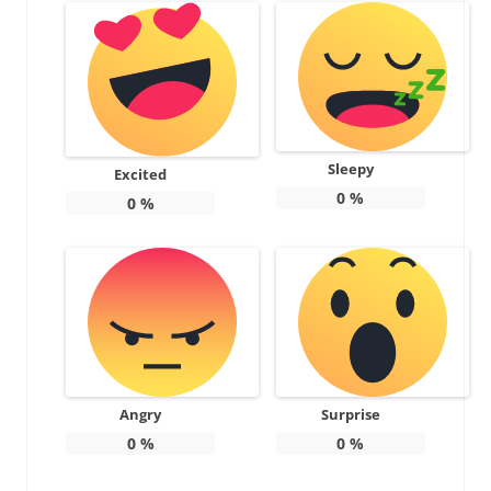
Sleepy
Excited
0
%
0
%
Angry
Surprise
0
%
0
%