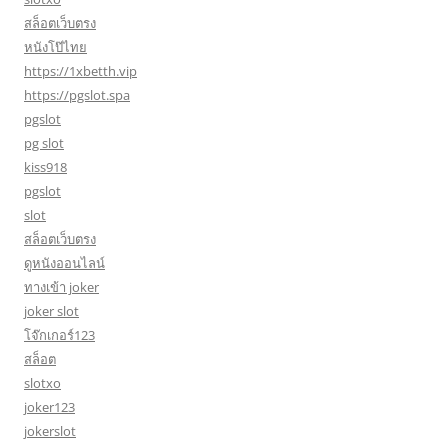
สล็อตเว็บตรง
หนังโป๊ไทย
https://1xbetth.vip
https://pgslot.spa
pgslot
pg slot
kiss918
pgslot
slot
สล็อตเว็บตรง
ดูหนังออนไลน์
ทางเข้า joker
joker slot
โจ๊กเกอร์123
สล็อต
slotxo
joker123
jokerslot