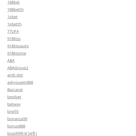
188bet
188betth
1xbet
1xbetth
77UFA
918Kiss
918kissauto
918kissme
ABA
ABAGroup2
amb slot
askyouwin888
Baccarat
bestbet
betway
bng55
bonanza99
bonus888
brazil999 ทางเข้า