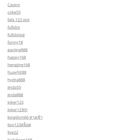
Casino
coke55
fafa 123 slot
fullslot
fullslotpg
funny18
gaojing888
happy168
hengjing168
huayhit88
hydra888
jinda55
jinda888
Joker123
Joker123th
kingdom66 ทางเข้า
lion123สล็อต
live22
lockdown168