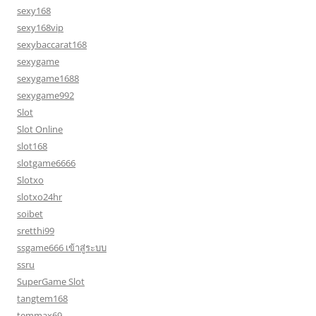
sexy168
sexy168vip
sexybaccarat168
sexygame
sexygame1688
sexygame992
Slot
Slot Online
slot168
slotgame6666
Slotxo
slotxo24hr
soibet
sretthi99
ssgame666 เข้าสู่ระบบ
ssru
SuperGame Slot
tangtem168
temmax69