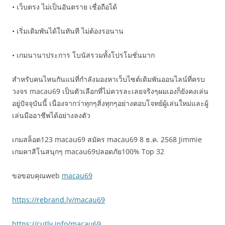
• เว็บตรง ไม่เป็นอันตราย เชื่อถือได้
• เริ่มเดิมพันได้ในทันที ไม่ต้องรอนาน
• เกมนานาประการ โบนัสรวมทั้งโปรโมชั่นมาก
สำหรับคนไหนกันแน่ที่กำลังมองหาเว็บไซต์เดิมพันออนไลน์ที่ครบ
วงจร macau69 เป็นตัวเลือกที่ไม่ควรละเลยจริงๆผมเองก็ยังคงเล่น
อยู่ปัจจุบันนี้ เนื่องจากว่าทุกๆสิ่งทุกๆอย่างตอบโจทย์ผู้เล่นใหม่และผู้
เล่นมืออาชีพได้อย่างลงตัว
เกมสล็อต123 macau69 สมัคร macau69 8 ธ.ค. 2568 Jimmie
เกมคาสิโนสนุกๆ macau69ปลอดภัย100% Top 32
ขอขอบคุณweb
macau69
https://rebrand.ly/macau69
https://cutly.info/macau69