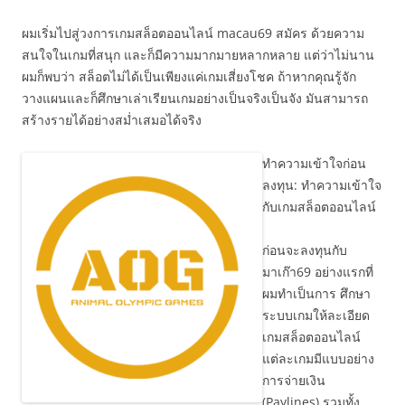
ผมเริ่มไปสู่วงการเกมสล็อตออนไลน์ macau69 สมัคร ด้วยความ
สนใจในเกมที่สนุก และก็มีความมากมายหลากหลาย แต่ว่าไม่นาน
ผมก็พบว่า สล็อตไม่ได้เป็นเพียงแค่เกมเสี่ยงโชค ถ้าหากคุณรู้จัก
วางแผนและก็ศึกษาเล่าเรียนเกมอย่างเป็นจริงเป็นจัง มันสามารถ
สร้างรายได้อย่างสม่ำเสมอได้จริง
ทำความเข้าใจก่อน
ลงทุน: ทำความเข้าใจ
กับเกมสล็อตออนไลน์
ก่อนจะลงทุนกับ
มาเก๊า69 อย่างแรกที่
ผมทำเป็นการ ศึกษา
ระบบเกมให้ละเอียด
เกมสล็อตออนไลน์
แต่ละเกมมีแบบอย่าง
การจ่ายเงิน
(Paylines) รวมทั้ง