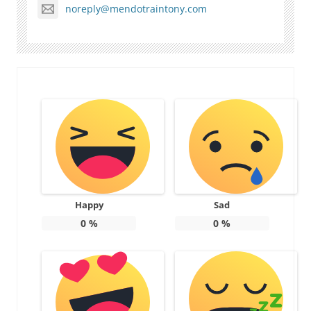
noreply@mendotraintony.com
Happy
Sad
0
%
0
%