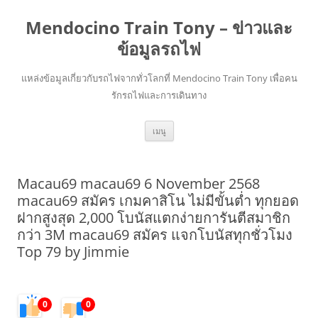
Mendocino Train Tony – ข่าวและ
ข้อมูลรถไฟ
แหล่งข้อมูลเกี่ยวกับรถไฟจากทั่วโลกที่ Mendocino Train Tony เพื่อคน
รักรถไฟและการเดินทาง
ข้าม
เมนู
ไป
ยัง
เนื้อหา
Macau69 macau69 6 November 2568
macau69 สมัคร เกมคาสิโน ไม่มีขั้นต่ำ ทุกยอด
ฝากสูงสุด 2,000 โบนัสแตกง่ายการันตีสมาชิก
กว่า 3M macau69 สมัคร แจกโบนัสทุกชั่วโมง
Top 79 by Jimmie
0
0