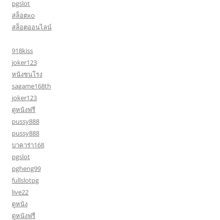
pgslot
สล็อตxo
สล็อตออนไลน์
918kiss
joker123
หนังชนโรง
sagame168th
joker123
ดูหนังฟรี
pussy888
pussy888
บาคาร่า168
pgslot
pgheng99
fullslotpg
live22
ดูหนัง
ดูหนังฟรี