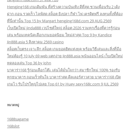
Hengjing168 เกมเดิมพัน ที่สร้างความบันเทิง ดีที่สุด ชวนเพื่อนรับ 2 เด้ง
ฝาก-ถอน รวดเร็ว ไลฟ์สด สล็อต ยิงปลา กีฬา ไพ่ เครดิตฟรี ลงทุนทั้งที่ต้อง
ที่นี่เท่านั้น Top 15 by Margart hengjing168d.com 29 AUG 2569
เว็บเปิดใหม่ jinda888 เวปไซต์ใหญ่ สล็อต 2026 รวมทุกเรื่องที่ควรรู้ก่อน
เล่น พร้อมเทคนิคเลือกเกมยอดนิยม ใหม่ล่าสุด Top 9 by Kandice
Jin888.asia 5 สิงหาคม 2569 casino
สล็อตเว็บตรง เจาะลึก สล็อต เกมยอดฮิตแห่งยุค พร้อมวิธีเล่นและสิ่งที่มือ
ใหม่ต้องรู้ 10 July 69 web แตกง่าย Jin888.asia พนันออนไลน์ เว็บเปิดใหม่
ทดลองเล่น Top 36 by John
บาคาร่า168 รู้ก่อนเลือกโต๊ะ เล่นได้มั่นใจกว่า สมาชิกใหม่ 100% รองรับ
ทุกธนาคาร ถอนเร็วทันใจ บาคาร่าสด ดีลเลอร์สาวสวย บาคาร่า168 เปิด
เกมไว รับโปรใหญ่ไปเลย Top 61 by Huey sexy168c.com 9 JUL 2569
หมวดหมู่
1688sagame
168slot