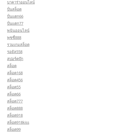
บาคาร่าออนไลน์
ปั่นสล็อต
ปั่นแตก66
ปั่นแตก77
พนันออนไลน์
พุซซี่888
รวมเกมสล็อต
รอยัล558
สปอร์ตบุ๊ก
สล็อต
สล็อต168
สล็อต456
สล็อต55
สล็อต66
สล็อต777
สล็อต888
สล็อต918
สล็อต918kiss
สล็อต99