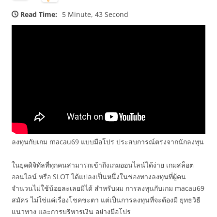
Read Time:
5 Minute, 43 Second
ลงทุนกับเกม macau69 แบบมือโปร ประสบการณ์ตรงจากนักลงทุน
ในยุคดิจิทัลที่ทุกคนสามารถเข้าถึงเกมออนไลน์ได้ง่าย เกมสล็อต
ออนไลน์ หรือ SLOT ได้แปลงเป็นหนึ่งในช่องทางลงทุนที่ผู้คน
จำนวนไม่ใช้น้อยละเลยมิได้ สำหรับผม การลงทุนกับเกม macau69
สมัคร ไม่ใช่แค่เรื่องโชคชะตา แต่เป็นการลงทุนที่จะต้องมี ยุทธวิธี
แนวทาง และการบริหารเงิน อย่างมือโปร