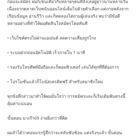
ก่อนจะสมัคร ผมก็เช่นเดียวกับหลายๆคนที่ลังเลอยู่ยาวนานหลายวัน
เนื่องจากตลาดเว็บพนันออนไลน์เต็มไปด้วยตัวเลือก แต่ภายหลังจาก
เรียนข้อมูล อ่านรีวิว และก็ทดลองไต่ถามผู้เล่นจริง พบว่ามีข้อดี
หลายอย่างที่ทำให้ผมตัดสินใจสมัครโดยทันที
• เว็บไซต์ตรงไม่ผ่านเอเย่นต์ ลดความเสี่ยงถูกโกง
• ระบบฝากถอนอัตโนมัติ เร็วภายใน 1 นาที
• รองรับโทรศัพท์มือถือและก็คอมพิวเตอร์ เล่นได้ทุกที่ที่ต้องการ
• โปรโมชั่นแล้วก็โบนัสเครดิตฟรี สำหรับสมาชิกใหม่
ทุกข้อที่กล่าวมาทำให้ผมมั่นใจว่า การสมัครและก็เริ่มเดิมพันตรงนี้
คุ้มค่าแน่นอน
ขั้นตอน มาเก๊า69 ง่ายยิ่งกว่าที่คิด
ผมจำได้ว่าตอนแรกรู้สึกว่าจะสลับซับซ้อน แต่จริงๆแล้ว ขั้นตอน