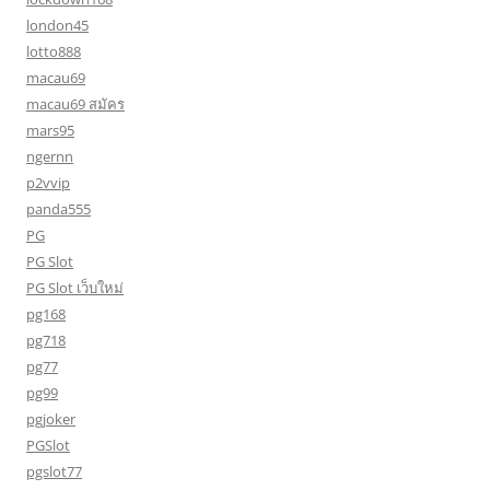
london45
lotto888
macau69
macau69 สมัคร
mars95
ngernn
p2vvip
panda555
PG
PG Slot
PG Slot เว็บใหม่
pg168
pg718
pg77
pg99
pgjoker
PGSlot
pgslot77