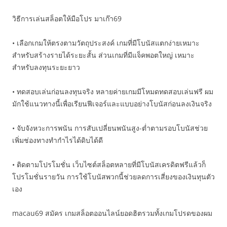
วิธีการเล่นสล็อตให้มือโปร มาเก๊า69
• เลือกเกมให้ตรงตามวัตถุประสงค์ เกมที่มีโบนัสแตกง่ายเหมาะ
สำหรับสร้างรายได้ระยะสั้น ส่วนเกมที่มีแจ็คพอตใหญ่ เหมาะ
สำหรับลงทุนระยะยาว
• ทดสอบเล่นก่อนลงทุนจริง หลายค่ายเกมมีโหมดทดสอบเล่นฟรี ผม
มักใช้แนวทางนี้เพื่อเรียนฟีเจอร์และแบบอย่างโบนัสก่อนลงเงินจริง
• จับจังหวะการพนัน การสับเปลี่ยนพนันสูง-ต่ำตามรอบโบนัสช่วย
เพิ่มช่องทางทำกำไรได้ดิบได้ดี
• ติดตามโปรโมชั่น เว็บไซต์สล็อตหลายที่มีโบนัสเครดิตฟรีแล้วก็
โปรโมชั่นรายวัน การใช้โบนัสพวกนี้ช่วยลดการเสี่ยงของเงินทุนตัว
เอง
macau69 สมัคร เกมสล็อตออนไลน์ยอดฮิตรวมทั้งเกมโปรดของผม