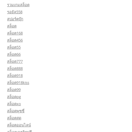
รวมเกมสล็อต
รอยัล558
สปอร์ตบุ๊ก
สล็อต
สล็อต168
สล็อต456
สล็อต55
สล็อต66
สล็อต777
สล็อต888
สล็อต918
สล็อต918kiss
สล็อต99
สล็อตpg
สล็อตxo
สล็อตพุซซี่
สล็อตสด
สล็อตออนไลน์