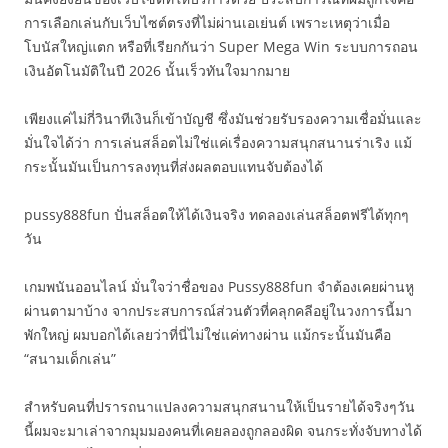
การเลือกเล่นกับเว็บไซต์ตรงที่ไม่ผ่านเอเย่นต์ เพราะเหตุว่าเมื่อ
โบนัสใหญ่แตก หรือที่เรียกกันว่า Super Mega Win ระบบการถอน
เงินอัตโนมัติในปี 2026 นั้นเร็วทันใจมากมาย
เพียงแค่ไม่กี่วินาทีเงินก็เข้าบัญชี ซึ่งมันช่วยรับรองความเชื่อมั่นและ
มั่นใจได้ว่า การเล่นสล็อตไม่ใช่แค่เรื่องความสนุกสนานร่าเริง แม้
กระนั้นมันเป็นการลงทุนที่ส่งผลตอบแทนจับต้องได้
pussy888fun ปั่นสล็อตให้ได้เงินจริง ทดลองเล่นสล็อตฟรีได้ทุกๆ
วัน
เกมพนันออนไลน์ มั่นใจว่าชื่อของ Pussy888fun จำต้องเคยผ่านหู
ผ่านตามาบ้าง จากประสบการณ์ส่วนตัวที่คลุกคลีอยู่ในวงการนี้มา
พักใหญ่ ผมบอกได้เลยว่าที่นี่ไม่ใช่แค่ทางผ่าน แม้กระนั้นมันคือ
“สนามเด็กเล่น”
สำหรับคนที่ปรารถนาแปลงความสนุกสนานให้เป็นรายได้จริงๆวัน
นี้ผมจะมาเล่าจากมุมมองคนที่เคยลองถูกลองผิด จนกระทั่งจับทางได้