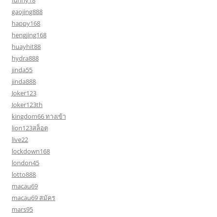
funny18
gaojing888
happy168
hengjing168
huayhit88
hydra888
jinda55
jinda888
Joker123
Joker123th
kingdom66 ทางเข้า
lion123สล็อต
live22
lockdown168
london45
lotto888
macau69
macau69 สมัคร
mars95