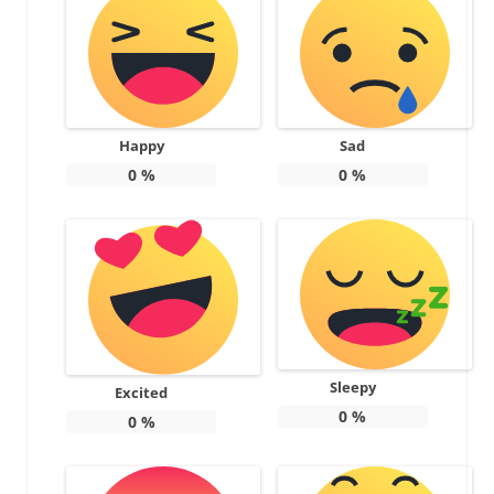
Happy
Sad
0
%
0
%
Sleepy
Excited
0
%
0
%