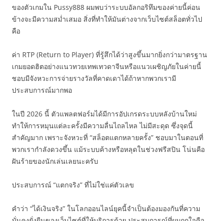
ของตัวเกมใน Pussy888 ผมพบว่าระบบอัลกอริทึมของค่ายนี้ค่อน
ข้างจะมีความสม่ำเสมอ สิ่งที่ทำให้มันต่างจากเว็บไซต์สล็อตทั่วไป
คือ
ค่า RTP (Return to Player) ที่รู้สึกได้ว่าสูงขึ้นมากยิ่งกว่ามาตรฐาน
เกมยอดฮิตอย่างแนวทวยเทพเทวดาจีนหรือแนวเผชิญภัยในค่ายนี้
ชอบมีจังหวะการจ่ายรางวัลที่คาดเดาได้ถ้าหากพวกเรามี
ประสบการณ์มากพอ
ในปี 2026 นี้ ตัวแพลตฟอร์มได้มีการอัปเกรดระบบหลังบ้านใหม่
ทำให้การหมุนแต่ละครั้งมีความลื่นไถลไหล ไม่มีสะดุด ซึ่งจุดนี้
สำคัญมาก เพราะจังหวะที่ “สล็อตแตกหลายครั้ง” ชอบมาในตอนที่
พวกเรากำลังดวงขึ้น แม้ระบบค้างหรือหลุดในช่วงฟรีสปิน โน่นคือ
ฝันร้ายของนักเล่นเลยนะครับ
ประสบการณ์ “แตกจริง” ที่ไม่ใช่แค่ตัวเลข
คำว่า “ได้เงินจริง” ในโลกออนไลน์ยุคนี้จำเป็นต้องมองกันที่ความ
มั่นคงยั่งยืนของเว็บไซต์ที่ให้บริการด้วย ประสบการณ์ที่ผมถูกใจคือ