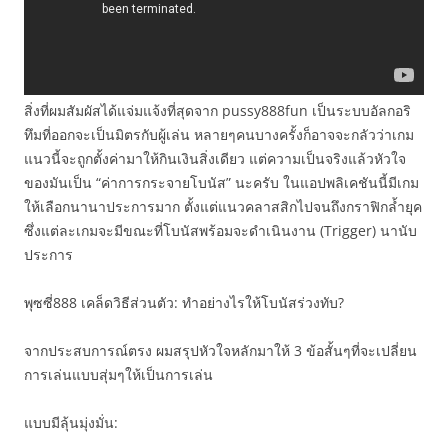
สิ่งที่ผมสัมผัสได้แจ่มแจ้งที่สุดจาก pussy888fun เป็นระบบอัลกอริ
ทึมที่ออกจะเป็นมิตรกับผู้เล่น หลายๆคนบางครั้งก็อาจจะกลัวว่าเกม
แนวนี้จะถูกตั้งค่ามาให้กินเงินสิ่งเดียว แต่ความเป็นจริงแล้วหัวใจ
ของมันเป็น “ค่าการกระจายโบนัส” นะครับ ในแอปพลิเคชันนี้มีเกม
ให้เลือกนานาประการมาก ตั้งแต่แนวคลาสสิกไปจนถึงกราฟิกล้ำยุค
ซึ่งแต่ละเกมจะมีขณะที่โบนัสพร้อมจะดำเนินงาน (Trigger) นานับ
ประการ
พุซซี่888 เคล็ดวิธีส่วนตัว: ทำอย่างไรให้โบนัสร่วงทับ?
จากประสบการณ์ตรง ผมสรุปหัวใจหลักมาให้ 3 ข้อสั้นๆที่จะเปลี่ยน
การเล่นแบบสุ่มๆให้เป็นการเล่น
แบบมีลุ้นมุ่งมั่น: