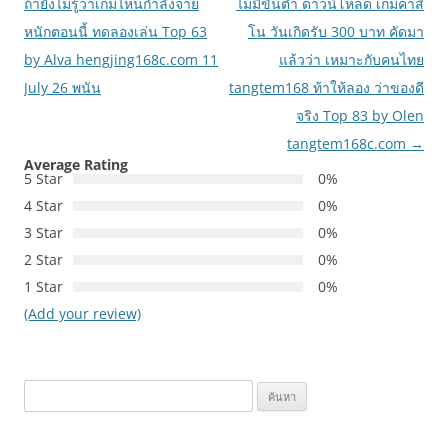
เรื่อง
ถ้ายังไม่รู้ว่าเกมไหนกำลังจ่าย
ไม่มีขั้นต่ำ ดาวน์โหลด เกมคาสิ
หนักตอนนี้ ทดลองเล่น Top 63
โน วันเกิดรับ 300 บาท คัดมา
by Alva hengjing168c.com 11
แล้วว่า เหมาะกับคนไทย
July 26 พนัน
tangtem168 ท้าให้ลอง ว่าของดี
จริง Top 83 by Olen
tangtem168c.com
→
Average Rating
5 Star
0%
4 Star
0%
3 Star
0%
2 Star
0%
1 Star
0%
(Add your review)
ค้นหา
สำหรับ: