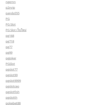
ngernn
p2vvip
panda555
PG
PG Slot
PG Slot เว็บใหม่
pg168
pg718
pg77
pg99
pgjoker
PGSlot
pgslot77
pgslot99
pgslot9999
pgslotceo
pgslotfish
pgslotth
pokebet88