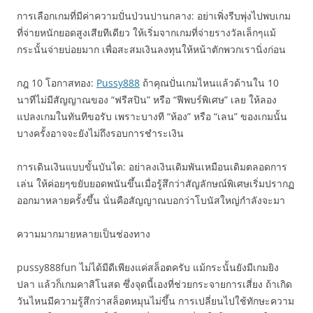
การเลือกเกมที่มีค่าความปั่นป่วนปานกลาง: อย่าเพิ่งรีบพุ่งไปพบเกม
ที่จ่ายหนักยอดสูงเสียทีเดียว ให้เริ่มจากเกมที่จ่ายรางวัลเล็กๆแม้
กระนั้นจ่ายบ่อยมาก เพื่อสะสมเงินลงทุนให้หน้าตักพวกเรานิ่งก่อน
กฎ 10 โอกาสทอง:
Pussy888
ถ้าคุณปั่นเกมไหนแล้วด้านใน 10
นาทีไม่มีสัญญาณของ “ฟรีสปิน” หรือ “ฟีพบร์พิเศษ” เลย ให้ลอง
แปลงเกมในทันทีขอรับ เพราะบางที “ห้อง” หรือ “เลน” ของเกมนั้น
บางครั้งอาจจะยังไม่ถึงรอบการชำระเงิน
การเดินเงินแบบขั้นบันได: อย่าลงเงินเดิมพันเหมือนเดิมตลอดการ
เล่น ให้ค่อยๆขยับยอดพนันขึ้นเมื่อรู้สึกว่าสัญลักษณ์พิเศษเริ่มปรากฏ
ออกมาหลายครั้งขึ้น นั่นคือสัญญาณบอกว่าโบนัสใหญ่กำลังจะมา
ความมากมายหลายเป็นช่องทาง
pussy888fun ไม่ได้มีดีเพียงแค่สล็อตครับ แม้กระนั้นยังมีเกมยิง
ปลา แล้วก็เกมคาสิโนสด ซึ่งจุดนี้เองที่ช่วยกระจายการเสี่ยง ถ้าเกิด
วันไหนมีความรู้สึกว่าสล็อตหมุนไม่ขึ้น การเปลี่ยนไปใช้ทักษะความ