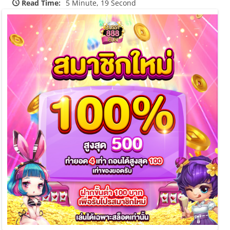
Read Time:
5 Minute, 19 Second