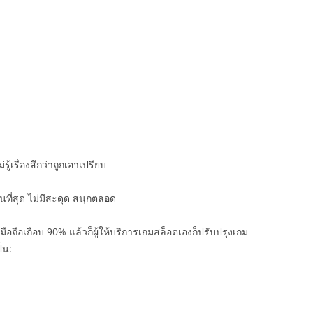
รู้เรื่องสึกว่าถูกเอาเปรียบ
่นที่สุด ไม่มีสะดุด สนุกตลอด
ถือเกือบ 90% แล้วก็ผู้ให้บริการเกมสล็อตเองก็ปรับปรุงเกม
็น: