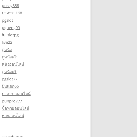
pussy888
บาคาร่า168
pgslot
pgheng99
fullslotpg
live22
ดูหนัง
ดูหนังฟรี
หนังออนไลน์
ดูหนังฟรี
pgslot77
ปั่นแตก66
บาคาร่าออนไลน์
punpro777
ซื้อหวยออนไลน์
หวยออนไลน์