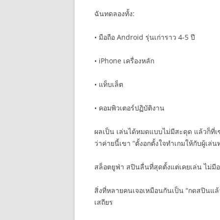
ฉันทดลองทั้ง:
• มือถือ Android รุ่นเก่าราว 4-5 ปี
• iPhone เครื่องหลัก
• แท็บเล็ต
• คอมพิวเตอร์ปฏิบัติงาน
ผลเป็น เล่นได้หมดแบบไม่มีสะดุด แล้วก็ที่
ว่าค่ายนี้เขา “ตั้งอกตั้งใจทำเกมให้กับผู้เล่
สล็อตยูฟ่า สปินลื่นที่สุดตั้งแต่เคยเล่น ไม่ม
สิ่งที่หลายคนเจอเหมือนกันเป็น “กดสปินแล้ว
เสถียร