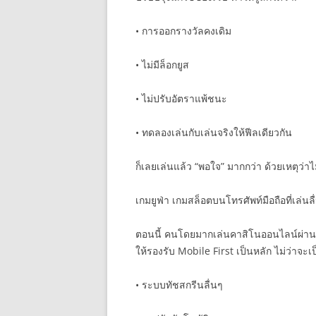
• การออกรางวัลคงเดิม
• ไม่มีล็อกยูส
• ไม่ปรับอัตราแพ้ชนะ
• ทดลองเล่นกับเล่นจริงให้ฟีลเดียวกัน
ก็เลยเล่นแล้ว “พอใจ” มากกว่า ด้วยเหตุว่าไม่
เกมยูฟ่า เกมสล็อตบนโทรศัพท์มือถือที่เล่นลื
ตอนนี้ คนโดยมากเล่นคาสิโนออนไลน์ผ่านมือ
ให้รองรับ Mobile First เป็นหลัก ไม่ว่าจะเป
• ระบบทัชสกรีนลื่นๆ