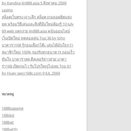
by Kandice Jin888.asia 5 สิงหาคม 2569
casino
สล็อตเว็บตรง เจาะลึก สล็อต เกมยอดฮิตแห่ง
ยุค พร้อมวิธีเล่นและสิ่งที่มือใหม่ต้องรู้ 10 July
69 web แตกง่าย Jin888.asia พนันออนไลน์
เว็บเปิดใหม่ ทดลองเล่น Top 36 by John
บาคาร่า168 รู้ก่อนเลือกโต๊ะ เล่นได้มั่นใจกว่า
สมาชิกใหม่ 100% รองรับทุกธนาคาร ถอนเร็ว
ทันใจ บาคาร่าสด ดีลเลอร์สาวสวย บาคา
ร่า168 เปิดเกมไว รับโปรใหญ่ไปเลย Top 61
by Huey sexy168c.com 9 JUL 2569
หมวดหมู่
1688sagame
168slot
188bet
188betth