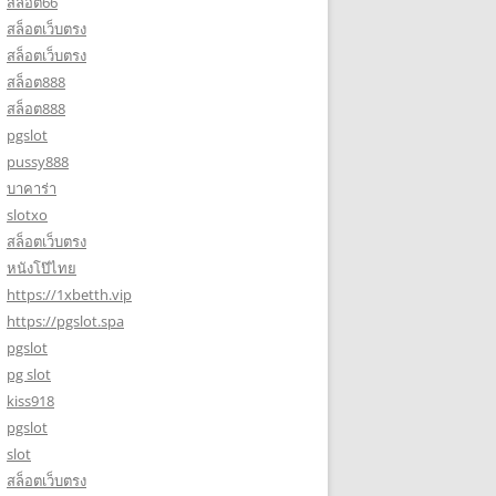
สล็อต66
สล็อตเว็บตรง
สล็อตเว็บตรง
สล็อต888
สล็อต888
pgslot
pussy888
บาคาร่า
slotxo
สล็อตเว็บตรง
หนังโป๊ไทย
https://1xbetth.vip
https://pgslot.spa
pgslot
pg slot
kiss918
pgslot
slot
สล็อตเว็บตรง