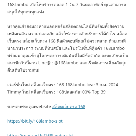
168Lambo เปิดให้บริการตลอด 1 วัน 7 วันต่ออาทิตย์ คุณสามารถ
สนุกได้ทุกหนทุกแห่ง
หากคุณกำลังมองหาแพลตฟอร์มสล็อตออนไลน์ที่พร้อมทั้งยังความ
เพลิดเพลิน ความปลอดภัย แล้วก็ช่องทางสำหรับการได้กำไร สล็อต
เว็บตรง สล็อตเว็บตรง 168 คือคำตอบที่คุณไม่ควรพลาด ด้วยเกมที่
นานาประการ ระบบที่ทันสมัย และโปรโมชั่นที่คุ้มค่า 168Lambo
พร้อมพาคุณเข้าสู่โลกของการเดิมพันที่ไม่มีข้อจำกัด ลงทะเบียนเป็น
สมาชิกวันนี้ผ่าน Line@ : @168lambo และเริ่มต้นการเสี่ยงภัยสุด
ตื่นเต้นไปร่วมกัน!
เว่อร์ชั่นใหม่ สล็อตเว็บตรง 168 168lambo.love 3 ก.ค. 2024
Timmy ใหม่ สล็อตเว็บตรง 168ปลอดภัย100% Top 39
ขอขอบพระคุณwebsite
สล็อตเว็บตรง 168
https://bit.ly/168lambo-slot
https://rebrand.ly/168lambo-slot