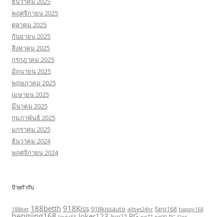
ธันวาคม 2025
พฤศจิกายน 2025
ตุลาคม 2025
กันยายน 2025
สิงหาคม 2025
กรกฎาคม 2025
มิถุนายน 2025
พฤษภาคม 2025
เมษายน 2025
มีนาคม 2025
กุมภาพันธ์ 2025
มกราคม 2025
ธันวาคม 2024
พฤศจิกายน 2024
ป้ายกำกับ
188betth
918Kiss
918kissauto
faro168
188bet
allbet24hr
happy168
hengjing168
Joker123
PG
live22