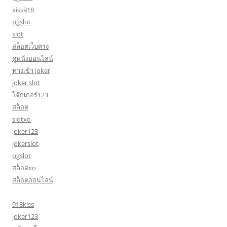
kiss918
pgslot
slot
สล็อตเว็บตรง
ดูหนังออนไลน์
ทางเข้า joker
joker slot
โจ๊กเกอร์123
สล็อต
slotxo
joker123
jokerslot
pgslot
สล็อตxo
สล็อตออนไลน์
918kiss
joker123