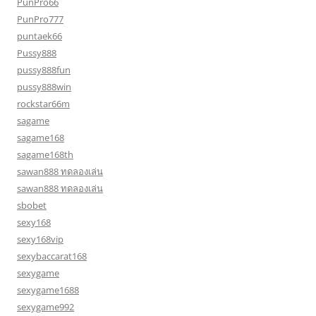
PunPro66
PunPro777
puntaek66
Pussy888
pussy888fun
pussy888win
rockstar66m
sagame
sagame168
sagame168th
sawan888 ทดลองเล่น
sawan888 ทดลองเล่น
sbobet
sexy168
sexy168vip
sexybaccarat168
sexygame
sexygame1688
sexygame992