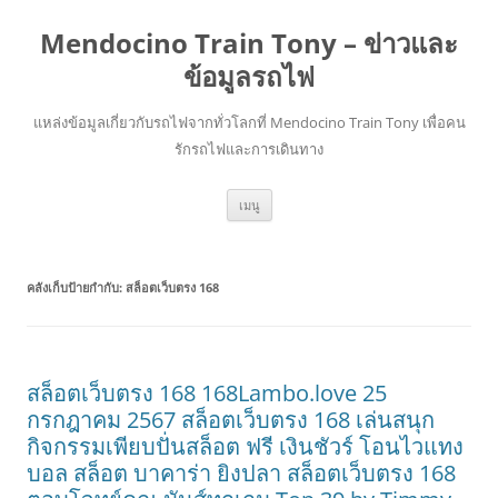
Mendocino Train Tony – ข่าวและ
ข้อมูลรถไฟ
แหล่งข้อมูลเกี่ยวกับรถไฟจากทั่วโลกที่ Mendocino Train Tony เพื่อคน
รักรถไฟและการเดินทาง
ข้าม
เมนู
ไป
ยัง
เนื้อหา
คลังเก็บป้ายกำกับ:
สล็อตเว็บตรง 168
สล็อตเว็บตรง 168 168Lambo.love 25
กรกฎาคม 2567 สล็อตเว็บตรง 168 เล่นสนุก
กิจกรรมเพียบปั่นสล็อต ฟรี เงินชัวร์ โอนไวแทง
บอล สล็อต บาคาร่า ยิงปลา สล็อตเว็บตรง 168