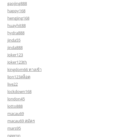
gaojing888
happy168
hengjing168
huayhit88
hydra888
jinda55
jinda888
Joker123
Joker123th
kingdom66 ทางเข้า
lion123สล็อต
live22
lockdown168
london45
lotto888
macau69
macau69 สมัคร
mars95
ngernn