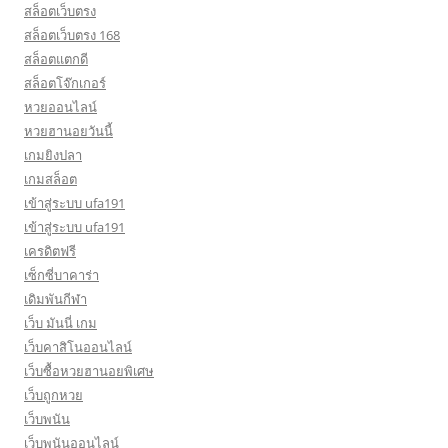
สล็อตเว็บตรง
สล็อตเว็บตรง 168
สล็อตแตกดี
สล็อตโจ๊กเกอร์
หวยออนไลน์
หวยฮานอยวันนี้
เกมยิงปลา
เกมสล็อต
เข้าสู่ระบบ ufa191
เข้าสู่ระบบ ufa191
เครดิตฟรี
เซ็กซี่บาคาร่า
เดิมพันกีฬา
เว็บ มันนี่ เกม
เว็บคาสิโนออนไลน์
เว็บซื้อหวยฮานอยพิเศษ
เว็บถูกหวย
เว็บพนัน
เว็บพนันออนไลน์