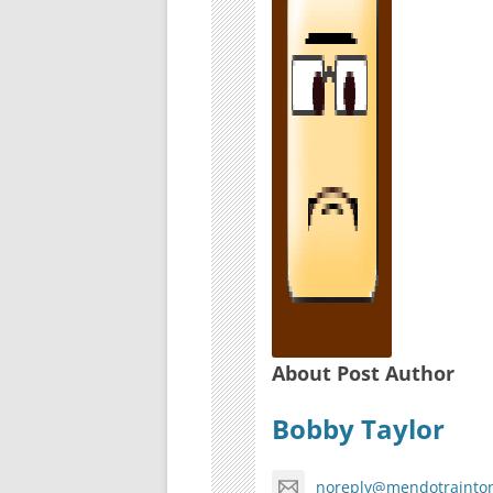
About Post Author
Bobby Taylor
noreply@mendotrainto