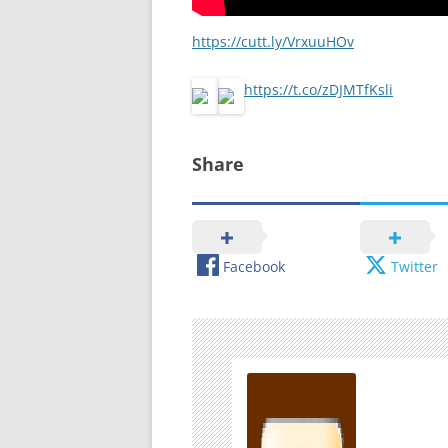
https://cutt.ly/VrxuuHOv
https://t.co/zDJMTfKsli
Share
Facebook
Twitter