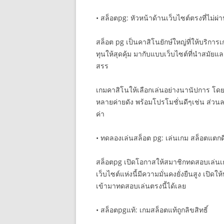
• สล็อตpg: หัวหน้าด้านเว็บไซต์ตรงที่ไม่ผ่า
สล็อต pg เป็นคาสิโนยักษ์ใหญ่ที่ให้บริ
ทุนให้สุดคุ้ม มากับแบบเว็บไซต์ที่นำสมัยแ
สรร
เกมคาสิโนให้เลือกเล่นอย่างนานัปการ โดย
หลายค่ายดัง พร้อมโปรโมชั่นดีๆเช่น ส่วนลด
ค่า
• ทดลองเล่นสล็อต pg: เล่นเกม สล็อตแตกด
สล็อตpg เปิดโอกาสให้สมาชิกทดสอบเล่นเก
เว็บไซต์แห่งนี้มีความมั่นคงยั่งยืนสูง เป
เข้ามาทดสอบเล่นตรงนี้ได้เลย
• สล็อตpgแท้: เกมสล็อตแท้ถูกลิขสิทธิ์