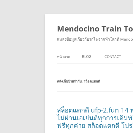
Mendocino Train Ton
แหล่งข้อมูลเกี่ยวกับรถไฟจากทั่วโลกที่ Mend
หน้าแรก
BLOG
CONTACT
คลังเก็บป้ายกำกับ:
สล็อตแตกดี
สล็อตแตกดี ufp-2.fun 14
ไม่ผ่านเอเย่นต์ทุกการเดิม
ฟรีทุกค่าย สล็อตแตกดี โปร