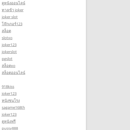
ดูหนังออนไลน์
ทางเข้า joker
joker slot
โจ๊กเกอร์123
สล็อต
slotxo
joker123
jokerslot
pgslot
สล็อตxo
สล็อตออนไลน์
918kiss
joker123
หนังชนโรง
sagame168th
joker123
ดูหนังฟรี
pussy888