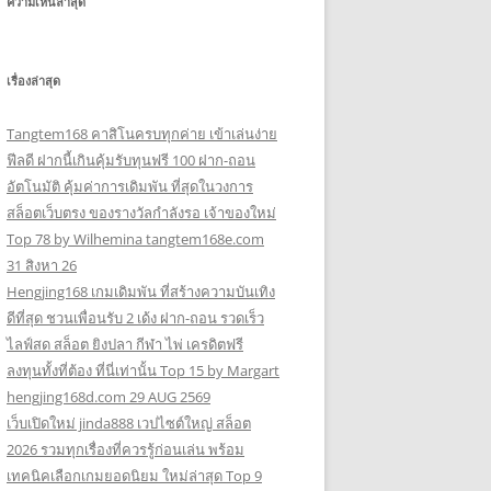
ความเห็นล่าสุด
เรื่องล่าสุด
Tangtem168 คาสิโนครบทุกค่าย เข้าเล่นง่าย
ฟีลดี ฝากนี้เกินคุ้มรับทุนฟรี 100 ฝาก-ถอน
อัตโนมัติ คุ้มค่าการเดิมพัน ที่สุดในวงการ
สล็อตเว็บตรง ของรางวัลกำลังรอ เจ้าของใหม่
Top 78 by Wilhemina tangtem168e.com
31 สิงหา 26
Hengjing168 เกมเดิมพัน ที่สร้างความบันเทิง
ดีที่สุด ชวนเพื่อนรับ 2 เด้ง ฝาก-ถอน รวดเร็ว
ไลฟ์สด สล็อต ยิงปลา กีฬา ไพ่ เครดิตฟรี
ลงทุนทั้งที่ต้อง ที่นี่เท่านั้น Top 15 by Margart
hengjing168d.com 29 AUG 2569
เว็บเปิดใหม่ jinda888 เวปไซต์ใหญ่ สล็อต
2026 รวมทุกเรื่องที่ควรรู้ก่อนเล่น พร้อม
เทคนิคเลือกเกมยอดนิยม ใหม่ล่าสุด Top 9