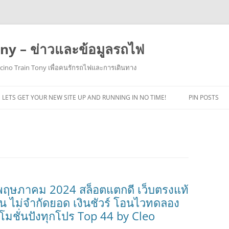
y – ข่าวและข้อมูลรถไฟ
ocino Train Tony เพื่อคนรักรถไฟและการเดินทาง
ข้าม
ไป
LETS GET YOUR NEW SITE UP AND RUNNING IN NO TIME!
PIN POSTS
ยัง
เนื้อหา
 พฤษภาคม 2024 สล็อตแตกดี เว็บตรงแท้
พัน ไม่จำกัดยอด เงินชัวร์ โอนไวทดลอง
โมชั่นปังทุกโปร Top 44 by Cleo