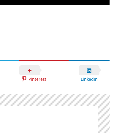
Pinterest
LinkedIn