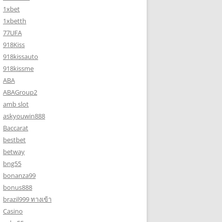
1xbet
1xbetth
77UFA
918Kiss
918kissauto
918kissme
ABA
ABAGroup2
amb slot
askyouwin888
Baccarat
bestbet
betway
bng55
bonanza99
bonus888
brazil999 ทางเข้า
Casino