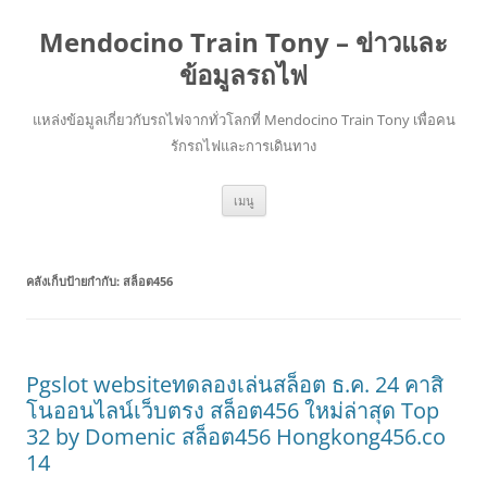
Mendocino Train Tony – ข่าวและ
ข้อมูลรถไฟ
แหล่งข้อมูลเกี่ยวกับรถไฟจากทั่วโลกที่ Mendocino Train Tony เพื่อคน
รักรถไฟและการเดินทาง
ข้าม
เมนู
ไป
ยัง
เนื้อหา
คลังเก็บป้ายกำกับ:
สล็อต456
Pgslot websiteทดลองเล่นสล็อต ธ.ค. 24 คาสิ
โนออนไลน์เว็บตรง สล็อต456 ใหม่ล่าสุด Top
32 by Domenic สล็อต456 Hongkong456.co
14