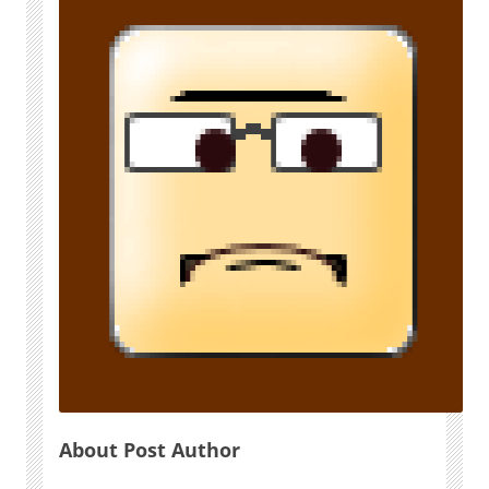
About Post Author