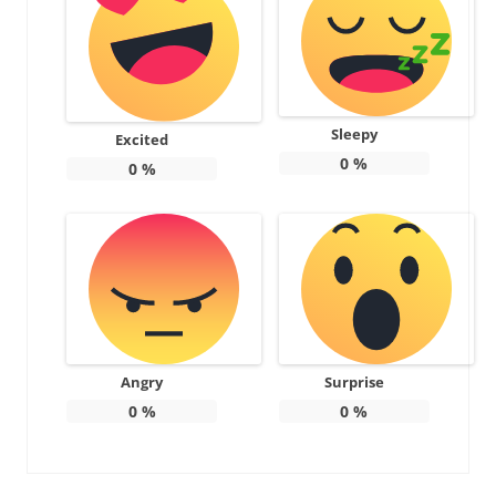
Sleepy
Excited
0
%
0
%
Angry
Surprise
0
%
0
%