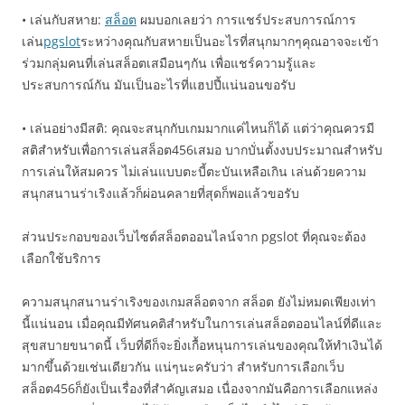
• เล่นกับสหาย:
สล็อต
ผมบอกเลยว่า การแชร์ประสบการณ์การ
เล่น
pgslot
ระหว่างคุณกับสหายเป็นอะไรที่สนุกมากๆคุณอาจจะเข้า
ร่วมกลุ่มคนที่เล่นสล็อตเสมือนๆกัน เพื่อแชร์ความรู้และ
ประสบการณ์กัน มันเป็นอะไรที่แฮปปี้แน่นอนขอรับ
• เล่นอย่างมีสติ: คุณจะสนุกกับเกมมากแค่ไหนก็ได้ แต่ว่าคุณควรมี
สติสำหรับเพื่อการเล่นสล็อต456เสมอ บากบั่นตั้งงบประมาณสำหรับ
การเล่นให้สมควร ไม่เล่นแบบตะบี้ตะบันเหลือเกิน เล่นด้วยความ
สนุกสนานร่าเริงแล้วก็ผ่อนคลายที่สุดก็พอแล้วขอรับ
ส่วนประกอบของเว็บไซต์สล็อตออนไลน์จาก pgslot ที่คุณจะต้อง
เลือกใช้บริการ
ความสนุกสนานร่าเริงของเกมสล็อตจาก สล็อต ยังไม่หมดเพียงเท่า
นี้แน่นอน เมื่อคุณมีทัศนคติสำหรับในการเล่นสล็อตออนไลน์ที่ดีและ
สุขสบายขนาดนี้ เว็บที่ดีก็จะยิ่งเกื้อหนุนการเล่นของคุณให้ทำเงินได้
มากขึ้นด้วยเช่นเดียวกัน แน่ๆนะครับว่า สำหรับการเลือกเว็บ
สล็อต456ก็ยังเป็นเรื่องที่สำคัญเสมอ เนื่องจากมันคือการเลือกแหล่ง