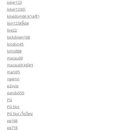
Joker123
Joker123th
kingdom66 ทางเข้า
lion123สล็อต
live22
lockdown168
london45
lotto888
macau69
macau69 สมัคร
mars95
ngernn
p2vvip
panda555
PG
PG Slot
PG Slot เว็บใหม่
pg168
pg718