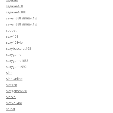
sagame
sagame168
sagame168th
sawan888 ทดลองเล่น
sawan888 ทดลองเล่น
sbobet
sexy168
sexy168vip
sexybaccarat168
sexygame
sexygame1688
sexygame992
Slot
Slot Online
slot168
slotgame6666
Slotxo
slotxo24hr
soibet