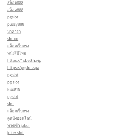
สล็อต888
สล็อต888
pgslot
pussy888
บาคาร่า
slotxo
สล็อตเว็บตรง
หนังโป๊ไทย
https://1xbetth.vip
https://pgslot.spa
pgslot
pg slot
kiss918
pgslot
slot
สล็อตเว็บตรง
ดูหนังออนไลน์
ทางเข้า joker
joker slot