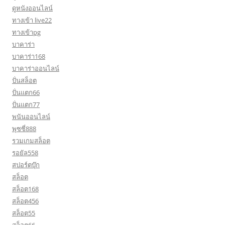
ดูหนังออนไลน์
ทางเข้า live22
ทางเข้าpg
บาคาร่า
บาคาร่า168
บาคาร่าออนไลน์
ปั่นสล็อต
ปั่นแตก66
ปั่นแตก77
พนันออนไลน์
พุซซี่888
รวมเกมสล็อต
รอยัล558
สปอร์ตบุ๊ก
สล็อต
สล็อต168
สล็อต456
สล็อต55