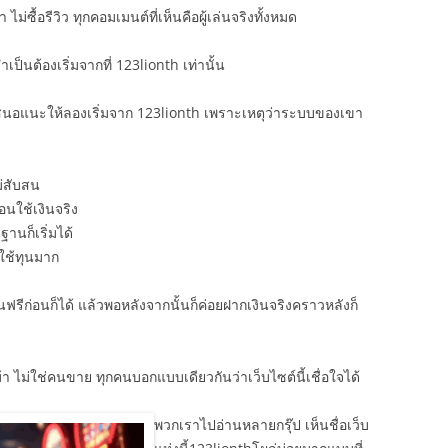
 ไม่ซื้อรีวิว ทุกคอมเมนต์ที่เห็นคือผู้เล่นจริงทั้งหมด
ำเป็นต้องเริ่มจากที่ 123lionth เท่านั้น
เสนอแนะให้ลองเริ่มจาก 123lionth เพราะเหตุว่าระบบของเขา
ม่สับสน
อนใช้เงินจริง
นฐานก็เริ่มได้
องใช้ทุนมาก
ฟรีก่อนก็ได้ แล้วพอหลังจากนั้นก็ค่อยฝากเงินจริงคราวหลังก็
้า ไม่ใช่คนขาย ทุกคนบอกแบบเดียวกันว่าเว็บไซต์นี้เชื่อใจได้
พวกเราไปอ่านหลายกรุ๊ป เห็นชื่อเว็บ