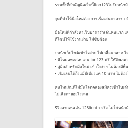
รวมทั้งที่สำคัญคือเว็บนี้lion123ไม่รับหน้าม้า
จุดที่ทำให้มือใหม่ต้องการเริ่มเล่นบาคาร่า จ
มือใหม่ที่กำลังหาเว็บบาคาร่าเล่นหนแรก 
ดีไซน์ให้ใช้งานง่าย ไม่ซับซ้อน
• หน้าเว็บไซต์เข้าใจง่าย ไม่เกลื่อนกลาด ไ
• มีโหมดทดสอบเล่นlion123 ฟรี ให้ฝึกฝนก่
• คู่มือสำหรับมือใหม่ เข้าใจง่าย ไม่ต้องมีพื้
• เริ่มเล่นได้ถึงแม้มีเพียงแค่ 10 บาท ไม่ต้
คนไหนกันที่ไม่มั่นใจทดลองสมัครเข้าไปเล่น
ไม่เสียหายอะไรเลย
รีวิวจากคนเล่น 123lionth จริง ไม่ใช่หน้าม