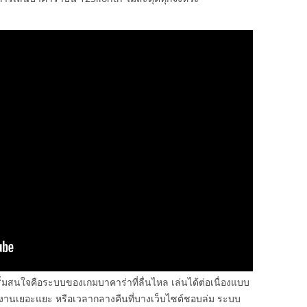
ริ่มสนใจคือระบบของเกมบาคาร่าที่ลื่นไหล เล่นได้ต่อเนื่องแบบ
ใช้งานเยอะแยะ หรือเวลากลางคืนที่บางเว็บไซต์ชอบล่ม ระบบ