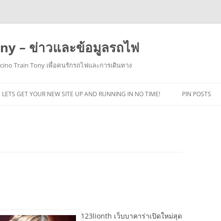
y – ข่าวและข้อมูลรถไฟ
ocino Train Tony เพื่อคนรักรถไฟและการเดินทาง
ข้าม
ไป
LETS GET YOUR NEW SITE UP AND RUNNING IN NO TIME!
PIN POSTS
ยัง
เนื้อหา
123lionth เว็บบาคาร่าเปิดใหม่สุด