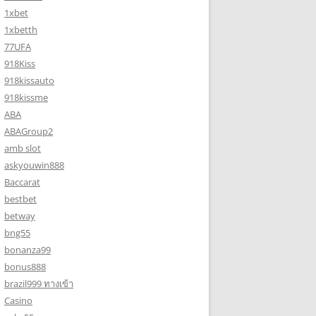
1xbet
1xbetth
77UFA
918Kiss
918kissauto
918kissme
ABA
ABAGroup2
amb slot
askyouwin888
Baccarat
bestbet
betway
bng55
bonanza99
bonus888
brazil999 ทางเข้า
Casino