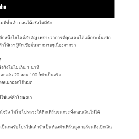
มีขั้นต่ำ ถอนได้จริงไม่มีหัก
อีกหนึ่งไฮไลต์สำคัญ เพราะว่าการที่คุณเล่นได้แม้กระนั้นเบิก
ทำให้เรารู้สึกเชื่อมั่นมากมายๆเนื่องจากว่า
ี
ีจริงในไม่เกิน 1 นาที
 จะเล่น 20 ถอน 100 ก็ทำเป็นจริง
นคัดแยกออกได้หมด
ว ไม่ใช่แค่คำโฆษณา
จริง ไม่ใช่โปรลวงให้ติดเทิร์นจนกระทั่งถอนเงินไม่ได้
ป็นกดรับโปรไปแล้วจำเป็นต้องทำเทิร์นสูงเวอร์จนถึงเบิกเงิน