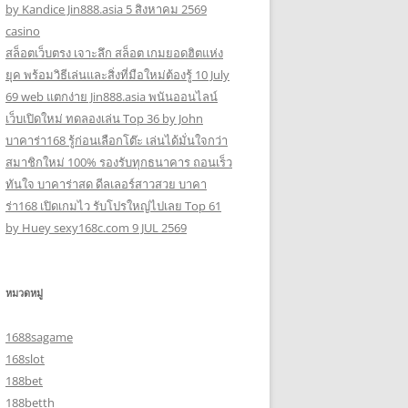
by Kandice Jin888.asia 5 สิงหาคม 2569
casino
สล็อตเว็บตรง เจาะลึก สล็อต เกมยอดฮิตแห่ง
ยุค พร้อมวิธีเล่นและสิ่งที่มือใหม่ต้องรู้ 10 July
69 web แตกง่าย Jin888.asia พนันออนไลน์
เว็บเปิดใหม่ ทดลองเล่น Top 36 by John
บาคาร่า168 รู้ก่อนเลือกโต๊ะ เล่นได้มั่นใจกว่า
สมาชิกใหม่ 100% รองรับทุกธนาคาร ถอนเร็ว
ทันใจ บาคาร่าสด ดีลเลอร์สาวสวย บาคา
ร่า168 เปิดเกมไว รับโปรใหญ่ไปเลย Top 61
by Huey sexy168c.com 9 JUL 2569
หมวดหมู่
1688sagame
168slot
188bet
188betth