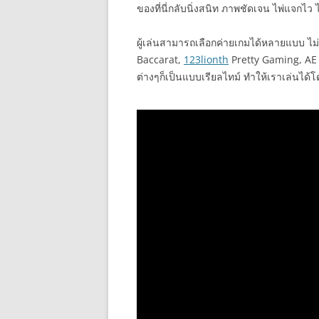
ของที่นี่กลับนิ่งสนิท ภาพชัดเจน ไพ่แจกไว
ผู้เล่นสามารถเลือกค่ายเกมได้หลายแบบ ไม
Baccarat,
123lionth
Pretty Gaming, AE 
ต่างๆก็เป็นแบบเรียลไทม์ ทำให้เราเล่นได้