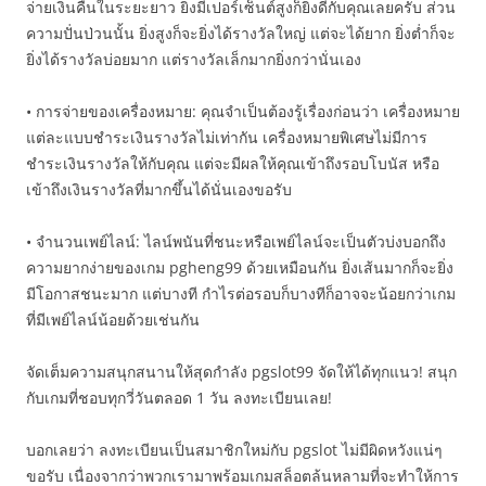
จ่ายเงินคืนในระยะยาว ยิ่งมีเปอร์เซ็นต์สูงก็ยิ่งดีกับคุณเลยครับ ส่วน
ความปั่นป่วนนั้น ยิ่งสูงก็จะยิ่งได้รางวัลใหญ่ แต่จะได้ยาก ยิ่งต่ำก็จะ
ยิ่งได้รางวัลบ่อยมาก แต่รางวัลเล็กมากยิ่งกว่านั่นเอง
• การจ่ายของเครื่องหมาย: คุณจำเป็นต้องรู้เรื่องก่อนว่า เครื่องหมาย
แต่ละแบบชำระเงินรางวัลไม่เท่ากัน เครื่องหมายพิเศษไม่มีการ
ชำระเงินรางวัลให้กับคุณ แต่จะมีผลให้คุณเข้าถึงรอบโบนัส หรือ
เข้าถึงเงินรางวัลที่มากขึ้นได้นั่นเองขอรับ
• จำนวนเพย์ไลน์: ไลน์พนันที่ชนะหรือเพย์ไลน์จะเป็นตัวบ่งบอกถึง
ความยากง่ายของเกม pgheng99 ด้วยเหมือนกัน ยิ่งเส้นมากก็จะยิ่ง
มีโอกาสชนะมาก แต่บางที กำไรต่อรอบก็บางทีก็อาจจะน้อยกว่าเกม
ที่มีเพย์ไลน์น้อยด้วยเช่นกัน
จัดเต็มความสนุกสนานให้สุดกำลัง pgslot99 จัดให้ได้ทุกแนว! สนุก
กับเกมที่ชอบทุกวี่วันตลอด 1 วัน ลงทะเบียนเลย!
บอกเลยว่า ลงทะเบียนเป็นสมาชิกใหม่กับ pgslot ไม่มีผิดหวังแน่ๆ
ขอรับ เนื่องจากว่าพวกเรามาพร้อมเกมสล็อตล้นหลามที่จะทำให้การ