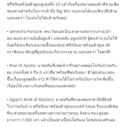
ฟรีสปินพร้อมตัวคูณสูงสุดถึง 20 แล้วก็เครื่องหมายทองคำที่ช่วยเพิ่ม
ช่องทางสำหรับในการเข้าถึง Big Win ของเกมได้แบบฟินๆอีกด้วย
บอกเลยว่า ไม่เล่นไม่ได้แล้วครับผม!
• Genesha Fortune: พระวิฆเนศเป็นเทวดาแห่งการบรรลุเป้า
หมายและความมั่งมีอยู่แล้ว แฟนคลับ pgslot99 ผู้คนจำนวนไม่ใช้
น้อยก็ชอบเลือกเล่นเกมนี้ก่อนเสมอ ฟรีสปินมาพร้อมตัวคูณ x8
กราฟิกแนวฮินดูที่ดูขลังและก็น่าเกรงขาม บอกเลยว่า โคตรดี!
• Rise of Apollo: มาต่อกันที่เทพเจ้ากรีกอย่างอพอลโลกันบ้างครับ
ผม เกมสล็อต 6 รีล 6 แถวที่มาพร้อมฟีพบร์เยอะ! ตัวคูณชนะเยอะ
ขึ้นเรื่อยๆสูงสุดถึง x15 ทำให้ท่านได้โอกาสรับเงินรางวัลเพิ่มขึ้น
เรื่อยๆได้ เหมาะกับคนที่ชอบเกมแตกหนัก
• Egypt’s Book of Mystery: มาต่อกันที่ทวยเทพเทวดาฝั่งอียิปต์
โบราณกันบ้าง ฟรีสปินมาพร้อมตัวคูณแบบสม่ำเสมอ รีลแบบพิเศษ
ที่จะช่วยขยายเครื่องหมายมากมายก่ายกอง จังหวะชนะสูงสุด
มากกว่า 1,000 เท่า แล้วเป็นอย่างนี้คนใดกันจะไม่ชอบล่ะครับผม