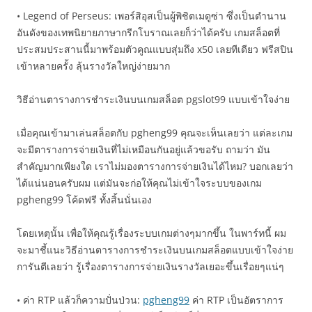
• Legend of Perseus: เพอร์สิอุสเป็นผู้พิชิตเมดูซ่า ซึ่งเป็นตำนาน
อันดังของเทพนิยายภาษากรีกโบราณเลยก็ว่าได้ครับ เกมสล็อตที่
ประสมประสานนี้มาพร้อมตัวคูณแบบสุ่มถึง x50 เลยทีเดียว ฟรีสปิน
เข้าหลายครั้ง ลุ้นรางวัลใหญ่ง่ายมาก
วิธีอ่านตารางการชำระเงินบนเกมสล็อต pgslot99 แบบเข้าใจง่าย
เมื่อคุณเข้ามาเล่นสล็อตกับ pgheng99 คุณจะเห็นเลยว่า แต่ละเกม
จะมีตารางการจ่ายเงินที่ไม่เหมือนกันอยู่แล้วขอรับ ถามว่า มัน
สำคัญมากเพียงใด เราไม่มองตารางการจ่ายเงินได้ไหม? บอกเลยว่า
ได้แน่นอนครับผม แต่มันจะก่อให้คุณไม่เข้าใจระบบของเกม
pgheng99 โค้ดฟรี ทั้งสิ้นนั่นเอง
โดยเหตุนั้น เพื่อให้คุณรู้เรื่องระบบเกมต่างๆมากขึ้น ในพาร์ทนี้ ผม
จะมาชี้แนะวิธีอ่านตารางการชำระเงินบนเกมสล็อตแบบเข้าใจง่าย
การันตีเลยว่า รู้เรื่องตารางการจ่ายเงินรางวัลเยอะขึ้นเรื่อยๆแน่ๆ
• ค่า RTP แล้วก็ความปั่นป่วน:
pgheng99
ค่า RTP เป็นอัตราการ