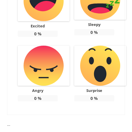
Sleepy
Excited
0
%
0
%
Angry
Surprise
0
%
0
%
…