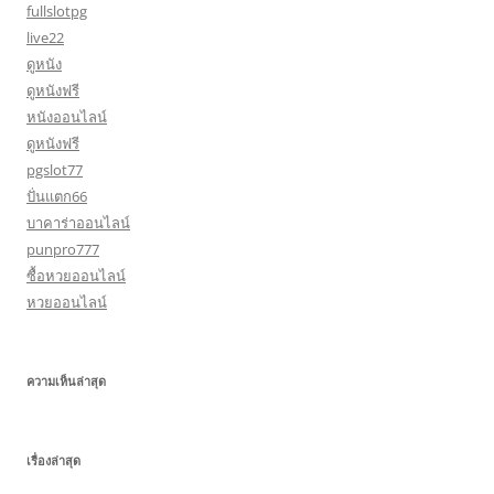
fullslotpg
live22
ดูหนัง
ดูหนังฟรี
หนังออนไลน์
ดูหนังฟรี
pgslot77
ปั่นแตก66
บาคาร่าออนไลน์
punpro777
ซื้อหวยออนไลน์
หวยออนไลน์
ความเห็นล่าสุด
เรื่องล่าสุด