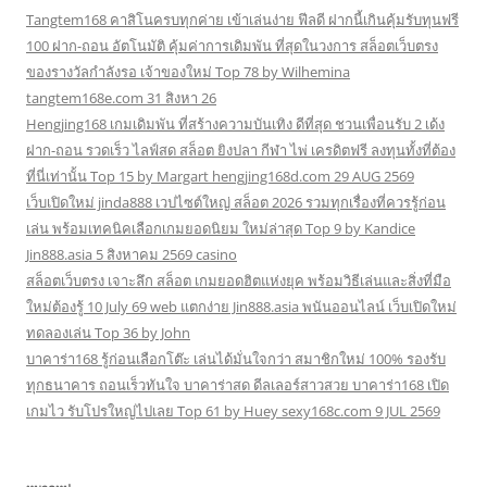
Tangtem168 คาสิโนครบทุกค่าย เข้าเล่นง่าย ฟีลดี ฝากนี้เกินคุ้มรับทุนฟรี
100 ฝาก-ถอน อัตโนมัติ คุ้มค่าการเดิมพัน ที่สุดในวงการ สล็อตเว็บตรง
ของรางวัลกำลังรอ เจ้าของใหม่ Top 78 by Wilhemina
tangtem168e.com 31 สิงหา 26
Hengjing168 เกมเดิมพัน ที่สร้างความบันเทิง ดีที่สุด ชวนเพื่อนรับ 2 เด้ง
ฝาก-ถอน รวดเร็ว ไลฟ์สด สล็อต ยิงปลา กีฬา ไพ่ เครดิตฟรี ลงทุนทั้งที่ต้อง
ที่นี่เท่านั้น Top 15 by Margart hengjing168d.com 29 AUG 2569
เว็บเปิดใหม่ jinda888 เวปไซต์ใหญ่ สล็อต 2026 รวมทุกเรื่องที่ควรรู้ก่อน
เล่น พร้อมเทคนิคเลือกเกมยอดนิยม ใหม่ล่าสุด Top 9 by Kandice
Jin888.asia 5 สิงหาคม 2569 casino
สล็อตเว็บตรง เจาะลึก สล็อต เกมยอดฮิตแห่งยุค พร้อมวิธีเล่นและสิ่งที่มือ
ใหม่ต้องรู้ 10 July 69 web แตกง่าย Jin888.asia พนันออนไลน์ เว็บเปิดใหม่
ทดลองเล่น Top 36 by John
บาคาร่า168 รู้ก่อนเลือกโต๊ะ เล่นได้มั่นใจกว่า สมาชิกใหม่ 100% รองรับ
ทุกธนาคาร ถอนเร็วทันใจ บาคาร่าสด ดีลเลอร์สาวสวย บาคาร่า168 เปิด
เกมไว รับโปรใหญ่ไปเลย Top 61 by Huey sexy168c.com 9 JUL 2569