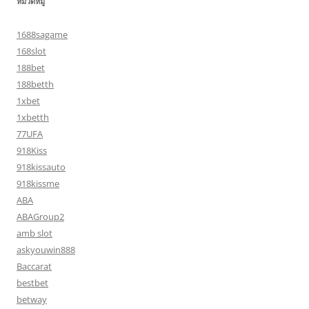
หมวดหมู่
1688sagame
168slot
188bet
188betth
1xbet
1xbetth
77UFA
918Kiss
918kissauto
918kissme
ABA
ABAGroup2
amb slot
askyouwin888
Baccarat
bestbet
betway