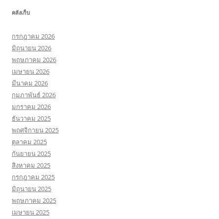
คลังเก็บ
กรกฎาคม 2026
มิถุนายน 2026
พฤษภาคม 2026
เมษายน 2026
มีนาคม 2026
กุมภาพันธ์ 2026
มกราคม 2026
ธันวาคม 2025
พฤศจิกายน 2025
ตุลาคม 2025
กันยายน 2025
สิงหาคม 2025
กรกฎาคม 2025
มิถุนายน 2025
พฤษภาคม 2025
เมษายน 2025