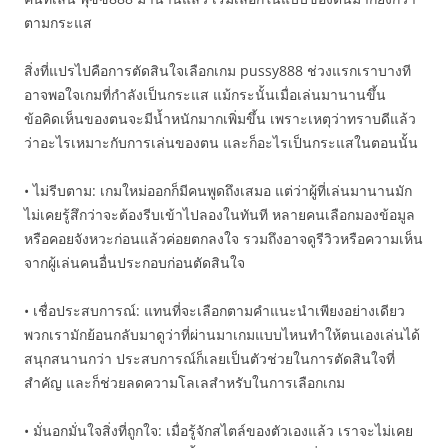
ตามกระแส
สิ่งที่แปรไปคือการตัดสินใจเลือกเกม pussy888 ช่วงแรกเราบางที
อาจพอใจเกมที่กำลังเป็นกระแส แม้กระนั้นเมื่อเล่นมานานขึ้น
ข้อคิดเห็นของตนจะมีน้ำหนักมากเพิ่มขึ้น เพราะเหตุว่าทราบดีแล้ว
ว่าอะไรเหมาะกับการเล่นของตน และก็อะไรเป็นกระแสในตอนนั้น
• ไม่รีบตาม: เกมใหม่ออกก็มีคนพูดถึงเสมอ แต่ว่าผู้ที่เล่นมานานมัก
ไม่เคยรู้สึกว่าจะต้องรีบเข้าไปลองในทันที หลายคนเลือกมองข้อมูล
หรือคอยจังหวะก่อนแล้วค่อยตกลงใจ รวมถึงอาจดูรีวิวหรือความเห็น
จากผู้เล่นคนอื่นประกอบก่อนตัดสินใจ
• เชื่อประสบการณ์: แทนที่จะเลือกตามคำแนะนำเพียงอย่างเดียว
พวกเรามักย้อนกลับมาดูว่าที่ผ่านมาเกมแบบไหนทำให้ตนเองเล่นได้
สนุกสนานกว่า ประสบการณ์ก็เลยเป็นตัวช่วยในการตัดสินใจที่
สำคัญ และก็ช่วยลดความโลเลสำหรับในการเลือกเกม
• มั่นอกมั่นใจสิ่งที่ถูกใจ: เมื่อรู้จักสไตล์ของตัวเองแล้ว เราจะไม่เคย