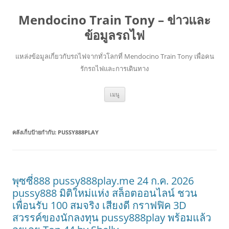
Mendocino Train Tony – ข่าวและ
ข้อมูลรถไฟ
แหล่งข้อมูลเกี่ยวกับรถไฟจากทั่วโลกที่ Mendocino Train Tony เพื่อคน
รักรถไฟและการเดินทาง
ข้าม
เมนู
ไป
ยัง
เนื้อหา
คลังเก็บป้ายกำกับ:
PUSSY888PLAY
พุซซี่888 pussy888play.me 24 ก.ค. 2026
pussy888 มิติใหม่แห่ง สล็อตออนไลน์ ชวน
เพื่อนรับ 100 สมจริง เสียงดี กราฟฟิค 3D
สวรรค์ของนักลงทุน pussy888play พร้อมแล้ว