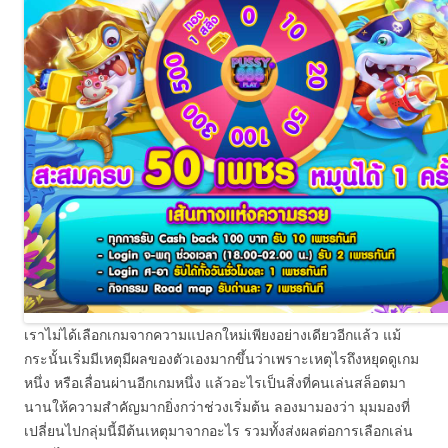
เราไม่ได้เลือกเกมจากความแปลกใหม่เพียงอย่างเดียวอีกแล้ว แม้
กระนั้นเริ่มมีเหตุมีผลของตัวเองมากขึ้นว่าเพราะเหตุไรถึงหยุดดูเกม
หนึ่ง หรือเลื่อนผ่านอีกเกมหนึ่ง แล้วอะไรเป็นสิ่งที่คนเล่นสล็อตมา
นานให้ความสำคัญมากยิ่งกว่าช่วงเริ่มต้น ลองมามองว่า มุมมองที่
เปลี่ยนไปกลุ่มนี้มีต้นเหตุมาจากอะไร รวมทั้งส่งผลต่อการเลือกเล่น