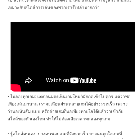
เหมาะกับสไตล์การเล่นของพวกเรารึเปล่ามากกว่า
• ไม่ลองทุกเกม: แต่ก่อนมองเห็นเกมใหม่ก็มักกดเข้าไปดูกร แต่ว่าพอ
เพียงเล่นมานาน เราจะเลื่อนผ่านหลายเกมได้อย่างรวดเร็ว เพราะ
ว่าพอเห็นธีม แบบ หรือค่ายเกมก็พอเพียงทายใจได้แล้วว่าเข้ากับ
สไตล์ของตัวเองไหม ทำให้ไม่ต้องเสียเวลาทดลองทุกเกม
• รู้สไตล์ตนเอง: บางคนชอบเกมที่จังหวะเร็ว บางคนถูกใจเกมที่