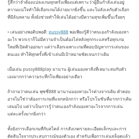
รู้สึกว่าจำต้องแปลงเกมทุกครั้งเพียงแต่เพราะว่าผู้อื่นกำลังเล่นอยู่
ความแน่ใจทำให้เลือกเกมได้ง่ายมากยิ่งขึ้น และไม่ลังเลกับตัวเลือก
ที่มีล้นหลาม ทั้งยังช่วยทำให้เล่นได้อย่างมีความสุขเพิ่มขึ้นเรื่อยๆ
• เล่นอย่างพอดิบพอดี:
pussy888
พอเพียงรู้ดีว่าตนเองกำลังมองหา
อะไร พวกเราก็ไม่มีความจำเป็นต้องไล่หลังทุกกระแสหรือทุกเกม
ใหม่ที่เปิดตัวออกมา แต่ว่าเลือกเฉพาะเกมที่ตอบปัญหาการเล่นของ
ตนเอง ทำให้ทุกครั้งที่เข้าเล่นมีเป้าหมายชัดเจนกว่าเดิม
เมื่อเล่น pussy888play มานาน ผู้เล่นมองหาสิ่งที่เหมาะสมกับตัว
เองมากกว่าความระทึกใจเพียงอย่างเดียว
ถ้าถามว่าคนเล่น พุซซี่888 มานานมองหาอะไรต่างจากเดิม คำตอบ
อาจไม่ใช่ว่าต้องการเกมที่แจกหนักกว่า หรือโปรโมชันที่มากกว่าเดิม
เสมอไป แต่ว่าเป็นการรู้ว่าตนเองกำลังมองหาอะไรจากการเล่น
แต่ละครั้งมากยิ่งกว่า
ทั้งยังการเลือกเกมที่กับสไตล์ การสังเกตรายละเอียดเล็กๆและการ
ตัดสินใจจากประสบการณ์ของตัวเอง สำหรับเพื่อการเล่นสล็อตแล้ว