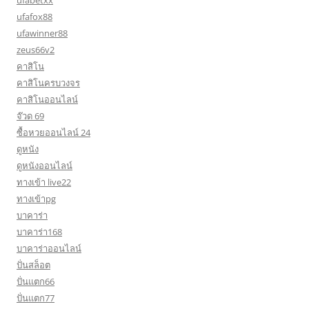
ufabetxx
ufafox88
ufawinner88
zeus66v2
คาสิโน
คาสิโนครบวงจร
คาสิโนออนไลน์
จ๊วด 69
ซื้อหวยออนไลน์ 24
ดูหนัง
ดูหนังออนไลน์
ทางเข้า live22
ทางเข้าpg
บาคาร่า
บาคาร่า168
บาคาร่าออนไลน์
ปั่นสล็อต
ปั่นแตก66
ปั่นแตก77