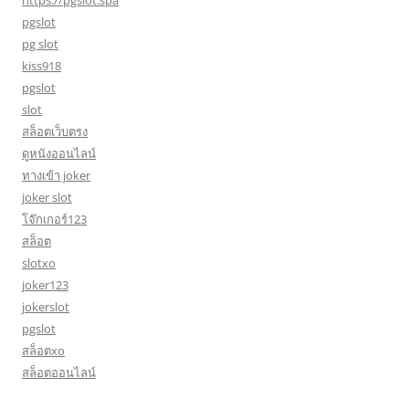
https://pgslot.spa
pgslot
pg slot
kiss918
pgslot
slot
สล็อตเว็บตรง
ดูหนังออนไลน์
ทางเข้า joker
joker slot
โจ๊กเกอร์123
สล็อต
slotxo
joker123
jokerslot
pgslot
สล็อตxo
สล็อตออนไลน์