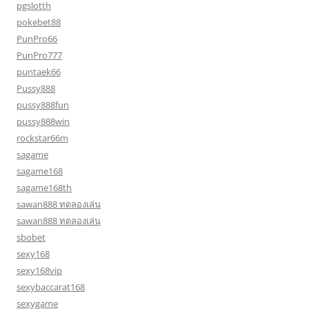
pgslotth
pokebet88
PunPro66
PunPro777
puntaek66
Pussy888
pussy888fun
pussy888win
rockstar66m
sagame
sagame168
sagame168th
sawan888 ทดลองเล่น
sawan888 ทดลองเล่น
sbobet
sexy168
sexy168vip
sexybaccarat168
sexygame