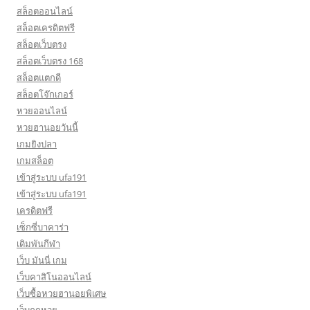
สล็อตออนไลน์
สล็อตเครดิตฟรี
สล็อตเว็บตรง
สล็อตเว็บตรง 168
สล็อตแตกดี
สล็อตโจ๊กเกอร์
หวยออนไลน์
หวยฮานอยวันนี้
เกมยิงปลา
เกมสล็อต
เข้าสู่ระบบ ufa191
เข้าสู่ระบบ ufa191
เครดิตฟรี
เซ็กซี่บาคาร่า
เดิมพันกีฬา
เว็บ มันนี่ เกม
เว็บคาสิโนออนไลน์
เว็บซื้อหวยฮานอยพิเศษ