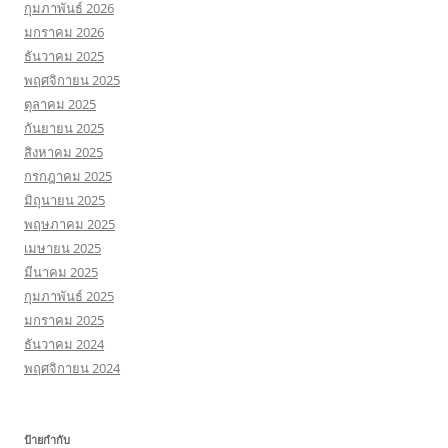
กุมภาพันธ์ 2026
มกราคม 2026
ธันวาคม 2025
พฤศจิกายน 2025
ตุลาคม 2025
กันยายน 2025
สิงหาคม 2025
กรกฎาคม 2025
มิถุนายน 2025
พฤษภาคม 2025
เมษายน 2025
มีนาคม 2025
กุมภาพันธ์ 2025
มกราคม 2025
ธันวาคม 2024
พฤศจิกายน 2024
ป้ายกำกับ