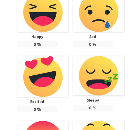
Happy
Sad
0
%
0
%
Sleepy
Excited
0
%
0
%