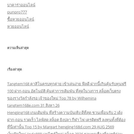
บาคาร่าออนไลน์
punpro777
ซื้อหวยออนไลน์
หวยออนไลน์
ความเห็นล่าสุด
เรื่องล่าสุด
Tangtem168 คาสิโนครบทุกค่าย เข้าเล่นง่าย ฟีลดี ฝากนี้เกินคุ้มรับทุนฟรี
100 ฝาก-ถอน อัตโนมัติ คุ้มค่าการเดิมพัน ที่สุดในวงการ สล็อตเว็บตรง
ของรางวัลกำลังรอ เจ้าของใหม่ Top 78 by Wilhemina
tangtem168e.com 31 สิงหา 26
Hengjing168 เกมเดิมพัน ที่สร้างความบันเทิง ดีที่สุด ชวนเพื่อนรับ 2 เด้ง
ฝาก-ถอน รวดเร็ว ไลฟ์สด สล็อต ยิงปลา กีฬา ไพ่ เครดิตฟรี ลงทุนทั้งที่ต้อง
ที่นี่เท่านั้น Top 15 by Margart hengjing168d.com 29 AUG 2569