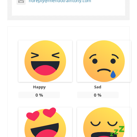
noreply@mendotraintony.com
Happy
Sad
0
%
0
%