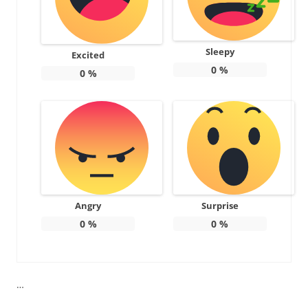
Sleepy
Excited
0
%
0
%
Angry
Surprise
0
%
0
%
…