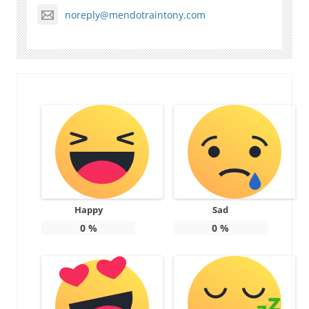
noreply@mendotraintony.com
Happy
Sad
0
%
0
%