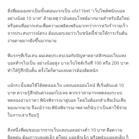
สิ่งที่ผมมองหาเป็นขั้นตอนแรกเป็น ufa11bet “เว็บไซต์พนันบอล
อย่างน้อย 10 บาท” ด้วยเหตุว่ามันตอบโจทย์มากมายสำหรับมือใหม่
หรือคนที่อยากเล่นเพื่อความเพลิดเพลินมากกว่าการหวังร่ำรวยเร็ว
จากประสบการณ์ตรง ต้องบอกเลยว่าเว็บชนิดนี้ช่วยให้การเริ่มต้น
ง่ายดายมากยิ่งขึ้นมากมาย
ทีแรกๆที่เริ่มเล่น ผมเคยประสบเจอกับปัญหาคลาสสิกของเว็บแทง
บอลทั่วๆไปเป็น อย่างน้อยสูง บางเว็บไซต์เริ่มที่ 100 หรือ 200 บาท
ทำให้รู้สึกบีบคั้น ครั้งใดก็ตามแทงควรต้องคิดหนัก
แม้กระนั้นพอใช้ได้ทดลองเว็บ แทงบอลออนไลน์ ที่เริ่มต้นแค่ 10
บาท ความรู้สึกมันต่างออกไปเลย พวกเราสามารถทดลองระบบ
ทดลองอ่านราคา พินิจพิจารณาคู่บอล โดยไม่ต้องกลัวเสียเงินเสีย
ทองมากมาย ถึงแม้ว่าจะพินิจพิจารณาพลาดก็นับว่าเป็นค่าใช้จ่าย
ในการเล่าเรียนรู้
สิ่งหนึ่งที่ผมชอบมากจากเว็บแทงบอลอย่างต่ำ 10 บาท คือความ
ยืดหยุ่น ต้องการแทงคู่เล็ก คู่ใหญ่ บอลลีกเล็ก หรือพนันบอลสเต็ป ก็