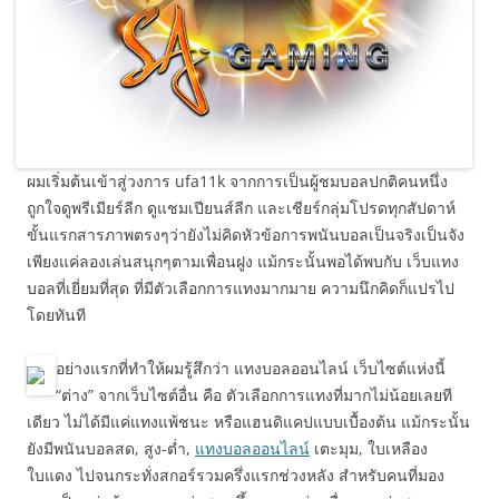
ผมเริ่มต้นเข้าสู่วงการ ufa11k จากการเป็นผู้ชมบอลปกติคนหนึ่ง
ถูกใจดูพรีเมียร์ลีก ดูแชมเปียนส์ลีก และเชียร์กลุ่มโปรดทุกสัปดาห์
ขั้นแรกสารภาพตรงๆว่ายังไม่คิดหัวข้อการพนันบอลเป็นจริงเป็นจัง
เพียงแค่ลองเล่นสนุกๆตามเพื่อนฝูง แม้กระนั้นพอได้พบกับ เว็บแทง
บอลที่เยี่ยมที่สุด ที่มีตัวเลือกการแทงมากมาย ความนึกคิดก็แปรไป
โดยทันที
อย่างแรกที่ทำให้ผมรู้สึกว่า แทงบอลออนไลน์ เว็บไซต์แห่งนี้
“ต่าง” จากเว็บไซต์อื่น คือ ตัวเลือกการแทงที่มากไม่น้อยเลยที
เดียว ไม่ได้มีแค่แทงแพ้ชนะ หรือแฮนดิแคปแบบเบื้องต้น แม้กระนั้น
ยังมีพนันบอลสด, สูง-ต่ำ,
แทงบอลออนไลน์
เตะมุม, ใบเหลือง
ใบแดง ไปจนกระทั่งสกอร์รวมครึ่งแรกช่วงหลัง สำหรับคนที่มอง