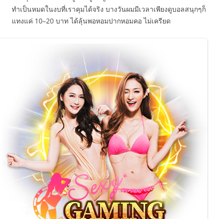
ทำเป็นหมดในงบที่เราคุมได้จริง บางวันผมมีเวลาเพียงดูบอลสนุกๆก็
แทงแค่ 10–20 บาท ได้ลุ้นพอหอมปากหอมคอ ไม่เครียด