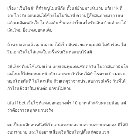
เรื่อง “เว็บไซต์” ก็สำคัญไม่แพ้กัน ตั้งแต่ย้ายมาเล่นเว็บ ufa11k ที่
จ่ายไวจริง ถอนเงินได้ข้างในไม่กี่นาที ความรู้สึกมันต่างมาก เล่น
แล้วเพลิดเพลินใจ ไม่ต้องลุ้นซ้ำสองว่าใบเสร็จรับเงินเข้าแล้วจะได้
เงินไหม ยิ่งแทงบอลสเต็ป
ถ้าหากแตกแล้วถอนออกมาได้เร็ว มันช่วยควบคุมสติ ไม่หัวร้อน ไม่
รีบเอาเงินไปไล่แทงใบเสร็จรับเงินต่อแบบไร้สติ
วิธีเล็กๆที่ผมใช้เสมอเป็น แยกเงินทุนเด่นชัดต่อวัน ไม่ว่ามั่นอกมั่นใจ
แค่ไหนก็ไม่ทุ่มหมดหน้าตัก และหากวันไหนได้กำไรตามเป้า ผมจะ
หยุดโดยทันที ไม่โลภเพิ่ม ด้วยเหตุว่าจากประสบการณ์จริง วันที่ได้
กำไรแล้วฝ่าฝืนเล่นต่อ มักจบไม่สวย
ufa11bet เว็บไซต์แทงบอลอย่างต่ำ 10 บาท สำหรับคนงบน้อย แต่
ว่าต้องการสนุกสนานจริง
ผมเป็นคนอีกคนหนึ่งที่เริ่มเล่นแทงบอลจากความอยากทดลอง มิได้มี
งบมากมาย และไม่อยากเสี่ยงเงินก้อนใหญ่ตั้งแต่ตอนแรก