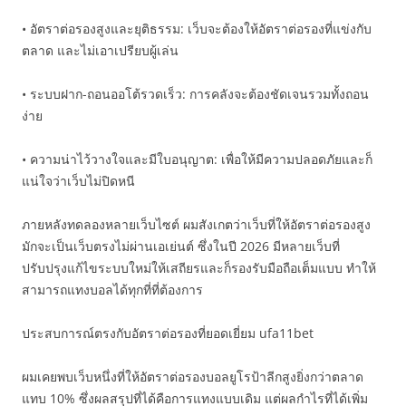
• อัตราต่อรองสูงและยุติธรรม: เว็บจะต้องให้อัตราต่อรองที่แข่งกับ
ตลาด และไม่เอาเปรียบผู้เล่น
• ระบบฝาก-ถอนออโต้รวดเร็ว: การคลังจะต้องชัดเจนรวมทั้งถอน
ง่าย
• ความน่าไว้วางใจและมีใบอนุญาต: เพื่อให้มีความปลอดภัยและก็
แน่ใจว่าเว็บไม่ปิดหนี
ภายหลังทดลองหลายเว็บไซต์ ผมสังเกตว่าเว็บที่ให้อัตราต่อรองสูง
มักจะเป็นเว็บตรงไม่ผ่านเอเย่นต์ ซึ่งในปี 2026 มีหลายเว็บที่
ปรับปรุงแก้ไขระบบใหม่ให้เสถียรและก็รองรับมือถือเต็มแบบ ทำให้
สามารถแทงบอลได้ทุกที่ที่ต้องการ
ประสบการณ์ตรงกับอัตราต่อรองที่ยอดเยี่ยม ufa11bet
ผมเคยพบเว็บหนึ่งที่ให้อัตราต่อรองบอลยูโรป้าลีกสูงยิ่งกว่าตลาด
แทบ 10% ซึ่งผลสรุปที่ได้คือการแทงแบบเดิม แต่ผลกำไรที่ได้เพิ่ม