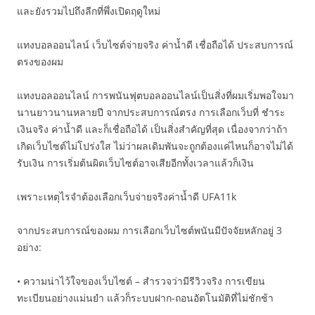
และยังรวมไปถึงลีกที่พึ่งเปิดฤดูใหม่
แทงบอลออนไลน์ เว็บไซต์จ่ายจริง ค่าน้ำดี เชื่อถือได้ ประสบการณ์
ตรงของผม
แทงบอลออนไลน์ การพนันฟุตบอลออนไลน์เป็นสิ่งที่ผมเริ่มพอใจมา
นานยาวนานหลายปี จากประสบการณ์ตรง การเลือกเว็บที่ ชำระ
เงินจริง ค่าน้ำดี และก็เชื่อถือได้ เป็นสิ่งสำคัญที่สุด เนื่องจากว่าถ้า
เกิดเว็บไซต์ไม่โปร่งใส ไม่ว่าผลเดิมพันจะถูกต้องแค่ไหนก็อาจไม่ได้
รับเงิน การเริ่มต้นผิดเว็บไซต์อาจเสียอีกทั้งเวลาแล้วก็เงิน
เพราะเหตุไรจำต้องเลือกเว็บจ่ายจริงค่าน้ำดี UFA11k
จากประสบการณ์ของผม การเลือกเว็บไซต์พนันมีปัจจัยหลักอยู่ 3
อย่าง:
• ความน่าไว้ใจของเว็บไซต์ – สำรวจว่ามีรีวิวจริง การเขียน
ทะเบียนอย่างแม่นยำ แล้วก็ระบบฝาก-ถอนอัตโนมัติที่ไม่ชักช้า